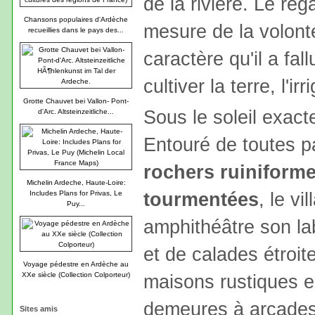
de la rivière. Le reg
Chansons populaires d'Ardèche
mesure de la volonté
recueillies dans le pays des...
caractère qu'il a fal
cultiver la terre, l'irr
Grotte Chauvet bei Vallon- Pont-
Sous le soleil exac
d'Arc. Altsteinzeitliche...
Entouré de toutes pa
rochers ruiniform
Michelin Ardeche, Haute-Loire:
tourmentées
, le vi
Includes Plans for Privas, Le
Puy...
amphithéâtre son la
et de calades étroit
Voyage pédestre en Ardèche au
maisons rustiques e
XXe siècle (Collection Colporteur)
demeures à arcades 
Sites amis