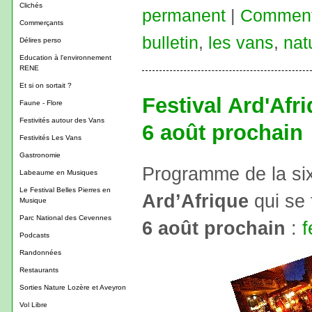
Clichés
permanent
|
Commenta
Commerçants
bulletin
,
les vans
,
nat
Délires perso
Education à l'environnement
RENE
Et si on sortait ?
Festival Ard'Afr
Faune - Flore
Festivités autour des Vans
6 août prochain
Festivités Les Vans
Gastronomie
Programme de la si
Labeaume en Musiques
Le Festival Belles Pierres en
Ard’Afrique
qui se 
Musique
Parc National des Cevennes
6 août prochain
:
f
Podcasts
Randonnées
Restaurants
Sorties Nature Lozère et Aveyron
Vol Libre