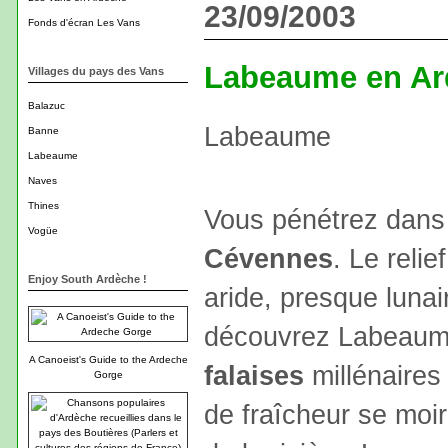
23/09/2003
Fonds d'écran Les Vans
Labeaume en Ar
Villages du pays des Vans
Balazuc
Labeaume
Banne
Labeaume
Naves
Thines
Vous pénétrez dan
Vogüe
Cévennes
. Le reli
Enjoy South Ardèche !
aride, presque luna
découvrez Labeau
A Canoeist's Guide to the Ardeche
falaises
millénaires
Gorge
de fraîcheur se moi