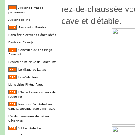
rez-de-chaussée voû
Ardèche : Images
printanières
cave et d'étable.
Ardèche on-line
Association Païolive
Bann'âne : locations d'ânes bâtés
Berrias et Casteljau
Communauté des Blogs
Ardéchois
Festival de musique de Labeaume
Le village de Lanas
Les Ardéchois
Liens Utiles Rhône-Alpes
L'Ardèche aux couleurs de
l'automne
Parcours d'un Ardéchois
dans la seconde guerre mondiale
Randonnées ânes de bât en
Cévennes
VTT en Ardèche