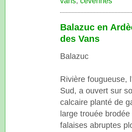
vans
,
cévennes
Balazuc en Ardè
des Vans
Balazuc
Rivière fougueuse, l
Sud, a ouvert sur s
calcaire planté de g
large trouée brodée
falaises abruptes p