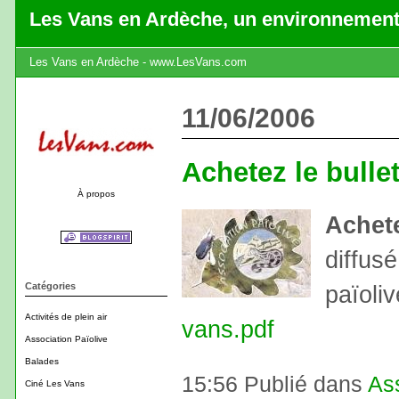
Les Vans en Ardèche, un environnement
Les Vans en Ardèche - www.LesVans.com
11/06/2006
Achetez le bullet
À propos
Achete
diffusé
Catégories
païoliv
Activités de plein air
vans.pdf
Association Païolive
Balades
15:56 Publié dans
Ass
Ciné Les Vans