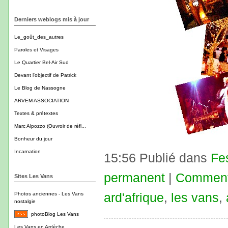
Derniers weblogs mis à jour
Le_goût_des_autres
Paroles et Visages
Le Quartier Bel-Air Sud
Devant l'objectif de Patrick
Le Blog de Nassogne
ARVEM ASSOCIATION
Textes & prétextes
Marc Alpozzo (Ouvroir de réfl...
Bonheur du jour
Incarnation
15:56 Publié dans
Fe
permanent
|
Commenta
Sites Les Vans
ard'afrique
,
les vans
,
Photos anciennes - Les Vans
nostalgie
photoBlog Les Vans
Les Vans en Ardèche