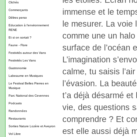
Clichés
immense et le temps 
Commerçants
Délires perso
le mesurer. La voie
Education à l'environnement
RENE
comme une un halo e
Et si on sortait ?
surface de l’océan e
Faune - Flore
Festivités autour des Vans
L’imagination s’envo
Festivités Les Vans
Gastronomie
calme, tu saisis l’ai
Labeaume en Musiques
l’évasion. La beauté e
Le Festival Belles Pierres en
Musique
t’a déjà désarmé et l
Parc National des Cevennes
Podcasts
vie, des questions sa
Randonnées
comprendre ? Et com
Restaurants
Sorties Nature Lozère et Aveyron
est elle aussi déjà m
Vol Libre