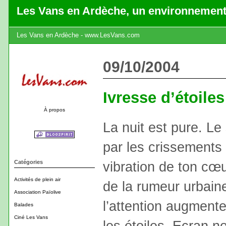
Les Vans en Ardèche, un environnement
Les Vans en Ardèche - www.LesVans.com
09/10/2004
Ivresse d’étoiles
À propos
La nuit est pure. Le
par les crissements 
Catégories
vibration de ton cœu
Activités de plein air
de la rumeur urbai
Association Païolive
l’attention augment
Balades
Ciné Les Vans
les étoiles. Ecran n