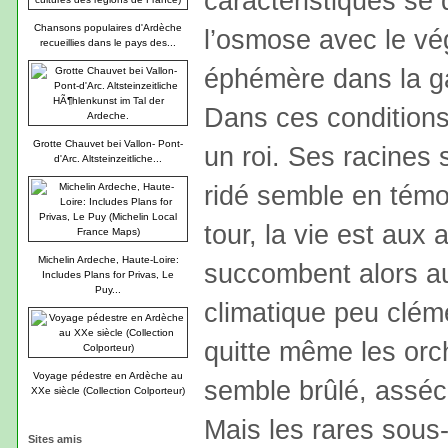
caractéristiques se 
Chansons populaires d'Ardèche
l’osmose avec le vé
recueillies dans le pays des...
éphémère dans la ga
Dans ces condition
Grotte Chauvet bei Vallon- Pont-
un roi. Ses racines 
d'Arc. Altsteinzeitliche...
ridé semble en témoi
tour, la vie est aux
Michelin Ardeche, Haute-Loire:
succombent alors au
Includes Plans for Privas, Le
Puy...
climatique peu cléme
quitte même les orc
Voyage pédestre en Ardèche au
semble brûlé, asséc
XXe siècle (Collection Colporteur)
Mais les rares sous
Sites amis