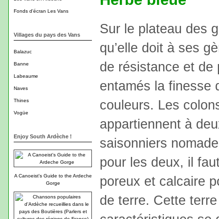
Fonds d'écran Les Vans
Sur le plateau des g
Villages du pays des Vans
qu’elle doit à ses g
Balazuc
de résistance et de 
Banne
Labeaume
entamés la finesse 
Naves
couleurs. Les colons
Thines
Vogüe
appartiennent à deux
Enjoy South Ardèche !
saisonniers nomades
pour les deux, il fau
A Canoeist's Guide to the Ardeche
poreux et calcaire 
Gorge
de terre. Cette terr