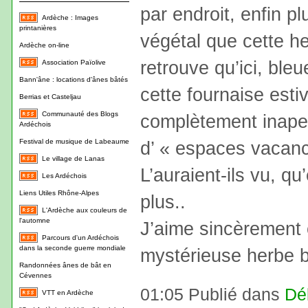
par endroit, enfin pl
Ardèche : Images
printanières
végétal que cette h
Ardèche on-line
retrouve qu’ici, ble
Association Païolive
Bann'âne : locations d'ânes bâtés
cette fournaise esti
Berrias et Casteljau
Communauté des Blogs
complètement inap
Ardéchois
Festival de musique de Labeaume
d’ « espaces vacanc
Le village de Lanas
L’auraient-ils vu, qu
Les Ardéchois
Liens Utiles Rhône-Alpes
plus..
L'Ardèche aux couleurs de
l'automne
J’aime sincèrement 
Parcours d'un Ardéchois
dans la seconde guerre mondiale
mystérieuse herbe b
Randonnées ânes de bât en
Cévennes
01:05 Publié dans
Dé
VTT en Ardèche