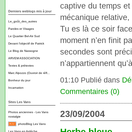
captive du temps et 
Derniers weblogs mis à jour
mécanique relative, 
Le_goût_des_autres
Tu es là ce soir fac
Paroles et Visages
Le Quartier Bel-Air Sud
moment n’en finit p
Devant l'objectif de Patrick
secondes sont préci
Le Blog de Nassogne
ARVEM ASSOCIATION
n’appartiennent qu’à 
Textes & prétextes
Marc Alpozzo (Ouvroir de réfl...
01:10 Publié dans
Dé
Bonheur du jour
Incarnation
Commentaires (0)
Sites Les Vans
23/09/2004
Photos anciennes - Les Vans
nostalgie
photoBlog Les Vans
Herbe bleue
Les Vans en Ardèche