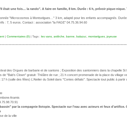
 était une fois… la rando". A faire en famille, 8 km. Durée : 6 h, prévoir pique-nique. 
onnée "Microcosmos à Montselgues…" 3 km, adapté pour les enfants accompagnés. Durée 3 h 
rifs : 7, 5 euros. Contact : association "la FAGE" 04.75.36.94.60
ent
|
Commentaires (0)
| Tags :
les vans
,
ardèche
,
banne
,
balazuc
,
montselgues
,
joyeuse
stival des Orgues de barbarie et de santons ; Exposition des santonniers dans la chapelle St 
les de "Bab's Clown" gratuit- Théâtre de rue ; 21 h concert promenade de la place du village 
17 h (salle des fêtes) L'Atelier du Soleil dans "Contes défaits". Spectacle tout public à partir
te
rombone Aramis
04.75.98.70.91
e bassin" par la compagnie Ilotopie. Spectacle sur l'eau avec acteurs et feux d'artific
m
e de la ville