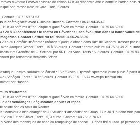
roles d'Afrique Festival solidaire 8e édition 14 h 30 rencontre ave le conteur Patrice Kalla N
ique par Patrice Kalla N'Galla. Tarif : 5 euros.
. Contact : 04.71.59.51.53
ous le châtaignier" avec Guilaine Durand. Contact : 04.75.94.35.42
: 19 h 30 parfums d'Est : cirque tzigane à voir en famille. Contact : 04.75.64.62.00
 : 20 h 30 conférence : le castor en Cévennes : son évolution dans la haute vallée de
agazine. Contact : office du tourisme 04.66.24.33.36
e) 20 h 30 Comédie itinérante : création "Quelque chose dans l'air" de Richard Dresser par la
e" avec Jacques Weber. Tarifs : 15 à 33 euros. Contact : centre culturel 04.75.37.49.21 cult
saitout et Grobéta" de C. Serreau par ART Les Vans. Tarifs : 5, 3 euros. Contact : 04.75.93
0 concert par l'ensemble Benjamin Britten
'Afrique Festival solidaire 8e édition : 16 h "Oiseau Djembé" spectacle jeune public à partir 
 (Sénégal). Tarifs : 10 et 6 euros. Contact 06.22.51.16.74 www.ipa-festival.info
ilhomme" par Hassan
saveurs d'automne
: 19 h 30 parfums d'Est : cirque tzigane à voir en famille. Contact : 04.75.64.62.00
boule des vendanges : dégustation de vins et repas
de belote par les Amis du Rocher
 h "Monsieur a bien changé" de J.P.Audier "Patincoufin" de Cruas. 17 h 30 "Un riche trois p
 "Studio 10" de Cholet. Tarifs : 5, 3 euros. Contact : 04.75.93.70.60
ouverte des techniques de base du rempaillage de chaise… Repas tiré du sac. (8 personnes) t