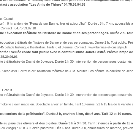
ontact : association "Les Amis de Thines" 04.75.36.94.85
e. Gratuit
ort) : 9 h randonnée "Regards sur Banne, hier et aujourd'hui". Durée : 3 h, 7 km, accessible
. Contact : 04.75.39.87.18
que : évocation théâtrale de l'histoire de Banne et de ses personnages. Durée 2 h. Tout
: évocation théâtrale de l'histoire de Banne et de ses personnages. Durée 2 h. Tout public. Pr
5 balade historique théâtralisé. Tarifs 6 et 3 euros. Contact : www.berrias-et-casteljau.fr
ontée : veillée conte tout public avec le conteur Bruno Jouët-Pastré. Prévoir lampe de
.75.39.96.01
ite théâtralisée du Duché de Joyeuse. Durée 1 h 30. Intervention de personnages costumés qui
Jean d’ici, Ferrat le cri" Animation théâtrale de J-M. Moutet. Les débuts, la carrière de Jean 
. Gratuit
ite théâtralisée du Duché de Joyeuse. Durée 1 h 30. Intervention de personnages costumés qui
e le clown magicien. Spectacle à voir en famille. Tarif 10 euros. 21 h 15 Isa de la variété a
es sentiers de la préhistoire". Durée 3 h, environ 6 km, dès 6 ans. Tarif 12 et 10 euros
 au pays des oliviers et des cigales. Durée 3 h à 3 h 30. Tarif : 7 euros à partir de 15
 du village) : 18 h 30 Soirée pastorale. Dès 6 ans, durée 3 h, chaussures de marche, prévoir u