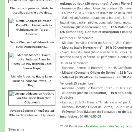
enfants curieux (20 personnes). Avec : Pierre 
Chansons populaires d'Ardèche
- Ferme de Bourlatier : Gala d'accordéon 15 h av
recueillies dans le pays des...
- Laurac : 20 h 30 Discours d'investiture de la Pr
- Saint Alban Auriolles (stade de la barque) : 8 h 
badminton, basket, pêche, gum, judo, hand, moto,
- Sumène (RDV ancienne gare) : 17 h Balade co
(25 personnes). Contact et inscription : 04.67.
Mercredi 13 septembre
Grotte Chauvet bei Vallon- Pont-
- Mirabel (Domaine Olivier de Serres) : 21 h Ciném
d'Arc. Altsteinzeitliche...
- Meyras (salle Neyrac-ciné) : 20 h 30 confér
- Saint Jean du Gard (RDV écosite de la Borie) : 14
marche et de quoi écrire. 15 personnes. Contact et
Jeudi 14 septembre
- Aubenas (centre Le Bournot) : 19 h 45 Conférenc
- Mirabel (Domaine Olivier de Serres) : 21 h "
Michelin Ardeche, Haute-Loire:
- Villefort (RDV office du tourisme) : 9 h 30 Vi
Includes Plans for Privas, Le
Vendredi 15 septembre
Puy...
- Aubenas (centre Le Bournot) : 18 h – 19 h 30 L
- Aubenas (centre Le Bournot) : 19 h 45 Confé
Ardèche
- Laurac : 20 h 30 Théâtre "Amatxi raconte" par A
- Mirabel (Domaine Olivier de Serres) : 21 h "Les A
Voyage pédestre en Ardèche au
- Prévenchères (Maison de l'escalade et de la r
XXe siècle (Collection Colporteur)
inscription : 04.66.46.93.08
20:00 Publié dans
Festivités autour des Vans
|
Lien
Sites amis