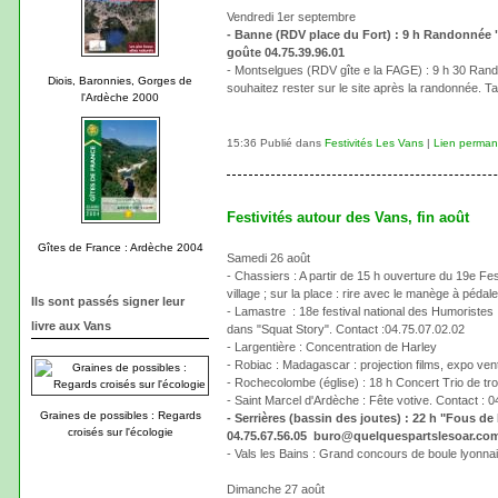
Vendredi 1er septembre
- Banne (RDV place du Fort) : 9 h Randonnée "Il
goûte 04.75.39.96.01
- Montselgues (RDV gîte e la FAGE) : 9 h 30 Rand
Diois, Baronnies, Gorges de
souhaitez rester sur le site après la randonnée. Ta
l'Ardèche 2000
15:36 Publié dans
Festivités Les Vans
|
Lien perman
Festivités autour des Vans, fin août
Gîtes de France : Ardèche 2004
Samedi 26 août
- Chassiers : A partir de 15 h ouverture du 19e Fe
village ; sur la place : rire avec le manège à péda
Ils sont passés signer leur
- Lamastre : 18e festival national des Humoristes : 
livre aux Vans
dans "Squat Story". Contact :04.75.07.02.02
- Largentière : Concentration de Harley
- Robiac : Madagascar : projection films, expo ven
- Rochecolombe (église) : 18 h Concert Trio de t
- Saint Marcel d'Ardèche : Fête votive. Contact : 
Graines de possibles : Regards
- Serrières (bassin des joutes) : 22 h "Fous d
croisés sur l'écologie
04.75.67.56.05 buro@quelquespartslesoar.co
- Vals les Bains : Grand concours de boule lyonnais
Dimanche 27 août