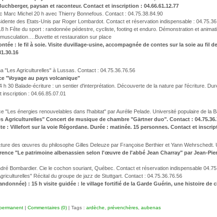
Buchberger, paysan et raconteur. Contact et inscription : 04.66.61.12.77
ec Marc Michel 20 h avec Thierry Bonnefous. Contact : 04.75.38.84.90
ésidente des Etats-Unis par Roger Lombardot. Contact et réservation indispensable : 04.75.36
– 18 h Fête du sport : randonnée pédestre, cycliste, footing et enduro. Démonstration et anima
 musculation….Buvette et restauration sur place
ntée : le fil à soie. Visite duvillage-usine, accompagnée de contes sur la soie au fi
81.30.16
a "Les Agriculturelles" à Lussas. Contact : 04.75.36.76.56
ence "Voyage au pays volcanique"
 h 30 Balade-écriture : un sentier d'interprétation. Découverte de la nature par l'écriture. D
 inscription : 04.66.85.07.01
e "Les énergies renouvelables dans l'habitat" par Aurélie Pelade. Université populaire de la
Les Agriculturelles" Concert de musique de chambre "Gärtner duo". Contact : 04.75.36.
site : Villefort sur la voie Régordane. Durée : matinée. 15 personnes. Contact et inscrip
ecture des œuvres du philosophe Gilles Deleuze par Françoise Berthier et Yann Wehrschedt. 
rence "Le patrimoine albenassien selon l'œuvre de l'abbé Jean Charray" par Jean-Pier
ndré Bombardier. Cie le cochon souriant, Québec. Contact et réservation indispensable 04.75
griculturelles" Récital du groupe de jazz de Stuttgart. Contact : 04.75.36.76.56
andonnée) : 15 h visite guidée : le village fortifié de la Garde Guérin, une histoire de
 permanent
|
Commentaires (0)
| Tags :
ardèche
,
prévenchères
,
aubenas