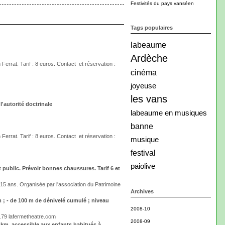
Festivités du pays vanséen
Tags populaires
labeaume
Ardèche
Ferrat. Tarif : 8 euros. Contact et réservation :
cinéma
joyeuse
les vans
'autorité doctrinale
labeaume en musiques
banne
Ferrat. Tarif : 8 euros. Contact et réservation :
musique
festival
paiolive
 public. Prévoir bonnes chaussures. Tarif 6 et
 15 ans. Organisée par l'association du Patrimoine
Archives
; - de 100 m de dénivelé cumulé ; niveau
2008-10
2.79 lafermetheatre.com
2008-09
4 km, accessible aux enfants habitués à