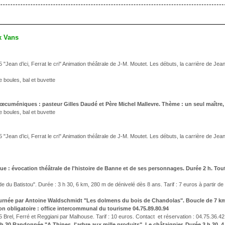
x Vans
Jean d’ici, Ferrat le cri" Animation théâtrale de J-M. Moutet. Les débuts, la carrière de Jean 
e boules, bal et buvette
 œcuméniques : pasteur Gilles Daudé et Père Michel Mallevre. Thème : un seul maître, l
e boules, bal et buvette
Jean d’ici, Ferrat le cri" Animation théâtrale de J-M. Moutet. Les débuts, la carrière de Jean 
que : évocation théâtrale de l'histoire de Banne et de ses personnages. Durée 2 h. Tout
e du Batistou". Durée : 3 h 30, 6 km, 280 m de dénivelé dès 8 ans. Tarif : 7 euros à partir de
rnée par Antoine Waldschmidt "Les dolmens du bois de Chandolas". Boucle de 7 km 
ption obligatoire : office intercommunal du tourisme 04.75.89.80.94
 Brel, Ferré et Reggiani par Malhouse. Tarif : 10 euros. Contact et réservation : 04.75.36.4
h 30 Randonnée "A Thines, l'arbre aux mille produits". Le châtaignier. Durée 3 h 30, 