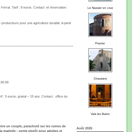
Ferrat. Tarif : 8 euros. Contact et réservation :
Le Nassier en crue
producteurs pour une agriculture durable. A partir
Payzac
Chassiers
.90.99
 : 5 euros, gratuit – 15 ans. Contact : office du
Vals les Bains
tre un couple, parachuté sur les ruines de
Août 2026
la matinée ; sortie plutôt pour adultes et