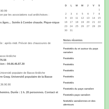
D
L
M
M
J
V
S
1
.90.99
2
3
4
5
6
7
8
tion par les associations sud ardéchoises :
9
10
11
12
13
14
15
16
17
18
19
20
21
22
l des âges… Soirée à Combe chaude. Pique-nique
23
24
25
26
27
28
29
30
31
Notes récentes
urée : après-midi. Prévoir des chaussures de
Festivités du et autour du pays
vanséen
 Basse Ardèche
Festivités
76.56
tion : 04.66.46.87.30
Festivités
Festivités
Université populaire de Basse Ardèche
re Geay. Université populaire de la Basse
Festivités
Festivités
.36.90.90
Festivités du pays vanséen
 chemins. Durée : 1 h. 20 personnes. Contact et
Festivités pays vanséen
festivités vanséennes et des
alentours