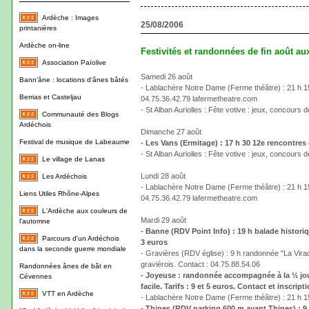
Ardèche : Images
25/08/2006
printanières
Ardèche on-line
Festivités et randonnées de fin août au
Association Païolive
Samedi 26 août
Bann'âne : locations d'ânes bâtés
- Lablachère Notre Dame (Ferme théâtre) : 21 h 15 "
Berrias et Casteljau
04.75.36.42.79 lafermetheatre.com
- St Alban Auriolles : Fête votive : jeux, concours d
Communauté des Blogs
Ardéchois
Dimanche 27 août
Festival de musique de Labeaume
- Les Vans (Ermitage) : 17 h 30 12e rencontres
- St Alban Auriolles : Fête votive : jeux, concours d
Le village de Lanas
Lundi 28 août
Les Ardéchois
- Lablachère Notre Dame (Ferme théâtre) : 21 h 15 "
Liens Utiles Rhône-Alpes
04.75.36.42.79 lafermetheatre.com
L'Ardèche aux couleurs de
Mardi 29 août
l'automne
- Banne (RDV Point Info) : 19 h balade histori
Parcours d'un Ardéchois
3 euros
dans la seconde guerre mondiale
- Gravières (RDV église) : 9 h randonnée "La Virad
graviérois. Contact : 04.75.88.54.06
Randonnées ânes de bât en
- Joyeuse : randonnée accompagnée à la ½ jou
Cévennes
facile. Tarifs : 9 et 5 euros. Contact et inscri
VTT en Ardèche
- Lablachère Notre Dame (Ferme théâtre) : 21 h 15
- Thines (RDV parking 600 m avant Thines) : 9 