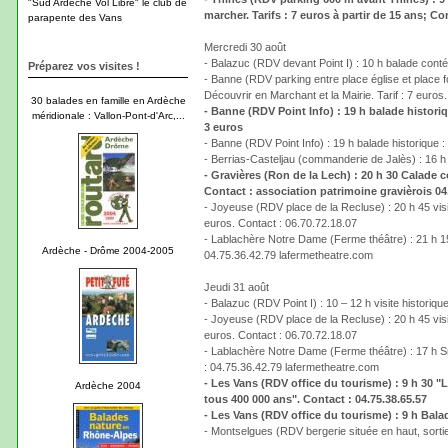
"Sud Ardèche Vol Libre" le club de
marcher. Tarifs : 7 euros à partir de 15 ans; C
parapente des Vans
Mercredi 30 août
- Balazuc (RDV devant Point I) : 10 h balade conté
Préparez vos visites !
- Banne (RDV parking entre place église et place f
Découvrir en Marchant et la Mairie. Tarif : 7 euros
30 balades en famille en Ardèche
- Banne (RDV Point Info) : 19 h balade histori
méridionale : Vallon-Pont-d'Arc,...
3 euros
- Banne (RDV Point Info) : 19 h balade historique 
- Berrias-Casteljau (commanderie de Jalès) : 16 h 4
- Gravières (Ron de la Lech) : 20 h 30 Calade c
Contact : association patrimoine gravièrois 04
- Joyeuse (RDV place de la Recluse) : 20 h 45 vis
euros. Contact : 06.70.72.18.07
- Lablachère Notre Dame (Ferme théâtre) : 21 h 15 "
Ardèche - Drôme 2004-2005
04.75.36.42.79 lafermetheatre.com
Jeudi 31 août
- Balazuc (RDV Point I) : 10 – 12 h visite historique
- Joyeuse (RDV place de la Recluse) : 20 h 45 vis
euros. Contact : 06.70.72.18.07
- Lablachère Notre Dame (Ferme théâtre) : 17 h Smok
: 04.75.36.42.79 lafermetheatre.com
- Les Vans (RDV office du tourisme) : 9 h 30 "L
Ardèche 2004
tous 400 000 ans". Contact : 04.75.38.65.57
- Les Vans (RDV office du tourisme) : 9 h Balade
- Montselgues (RDV bergerie située en haut, sortie