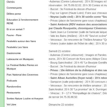
-Aubenas (Centre Lebournot) : 20 h 30 Images et Pa
Clichés
réservation : 04.75.89.02.02. 20 h 30 Contes et mus
Commerçants
- Burzet : 3e Festival du dessin d'humour
- Fay sur Lignon (Haute Loire) :Foire aux chevaux
Délires perso
- Neyrac (salle ciné) : 20 h 30 soirée conte "S
Education à l'environnement
- Privas (place de l'ancienne gare sous chapiteau) 
RENE
- Saint Ambroix (RDV maison des associations)
par Claude Rouquette, chroniqueur Cévennes m
Et si on sortait ?
- Saint Jean Le Centenier (salle de l'amicale laïqu
Faune - Flore
- Vals les Bains (théâtre) : 20 h 45 "Seul en scèn
- Vesseaux : 5e rencontre de Théâtre Amateur "Qui
Festivités autour des Vans
- Viviers (salon italien de l'hôtel de ville) : 20 h 3
Festivités Les Vans
Samedi 21 octobre
Gastronomie
- Aubenas (Centre Lebournot) : Images et Paroles d
euros. 20 h 30 Concert de Kora avec Ablaye Cissoko
Labeaume en Musiques
- Bourg Saint Andéol : 20 h 45 "Le Beurjoie Gent
Le Festival Belles Pierres en
- Burzet : 3e Festival du dessin d'humour
Musique
- Privas : 10e édition de la châtaigne et des 
- Privas (place de l'ancienne gare sous chapiteau) 
Parc National des Cevennes
- Saint Alban Auriolles (foyer rural) : 19 h re
Podcasts
- Sampzon (salle polyvalente) : 20 h 30 concours 
- Vesseaux : 5e rencontre de théâtre amateur : 15
Randonnées
Saint Andéol. 20 h 30 "La promise" de X. Durringer.
Restaurants
- Vinezac : 9 – 17 h "Rempaillage de chaises". Déc
de terroir 04.75.35.88.50
Sorties Nature Lozère et Aveyron
Vol Libre
Dimanche 22 octobre