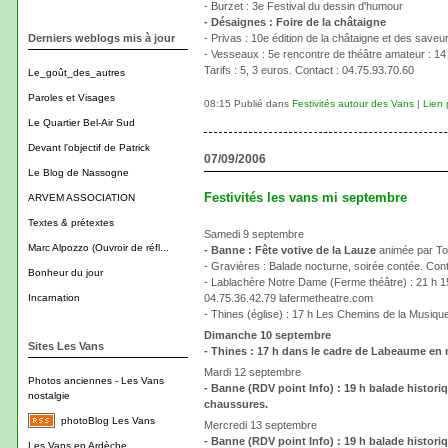
- Burzet : 3e Festival du dessin d'humour
- Désaignes : Foire de la châtaigne
Derniers weblogs mis à jour
- Privas : 10e édition de la châtaigne et des save
- Vesseaux : 5e rencontre de théâtre amateur : 14
Tarifs : 5, 3 euros. Contact : 04.75.93.70.60
Le_goût_des_autres
Paroles et Visages
08:15 Publié dans
Festivités autour des Vans
|
Lien
Le Quartier Bel-Air Sud
Devant l'objectif de Patrick
07/09/2006
Le Blog de Nassogne
Festivités les vans mi septembre
ARVEM ASSOCIATION
Textes & prétextes
Samedi 9 septembre
Marc Alpozzo (Ouvroir de réfl...
- Banne : Fête votive de la Lauze
animée par Ton
- Gravières : Balade nocturne, soirée contée. Cont
Bonheur du jour
- Lablachère Notre Dame (Ferme théâtre) : 21 h 15 "
Incarnation
04.75.36.42.79 lafermetheatre.com
- Thines (église) : 17 h Les Chemins de la Musique
Dimanche 10 septembre
Sites Les Vans
- Thines : 17 h dans le cadre de Labeaume en
Mardi 12 septembre
Photos anciennes - Les Vans
- Banne (RDV point Info) : 19 h balade histor
nostalgie
chaussures.
photoBlog Les Vans
Mercredi 13 septembre
- Banne (RDV point Info) : 19 h balade histor
Les Vans en Ardèche