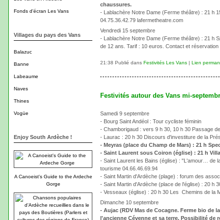
chaussures.
Fonds d'écran Les Vans
- Lablachère Notre Dame (Ferme théâtre) : 21 h 15 "
04.75.36.42.79 lafermetheatre.com
Vendredi 15 septembre
Villages du pays des Vans
- Lablachère Notre Dame (Ferme théâtre) : 21 h Sp
de 12 ans. Tarif : 10 euros. Contact et réservatio
Balazuc
21:38 Publié dans
Festivités Les Vans
|
Lien perman
Banne
Labeaume
Naves
Festivités autour des Vans mi-septemb
Thines
Vogüe
Samedi 9 septembre
- Bourg Saint Andéol : Tour cycliste féminin
- Chamborigaud : vers 9 h 30, 10 h 30 Passage de
Enjoy South Ardèche !
- Laurac : 20 h 30 Discours d'investiture de la Pr
- Meyras (place du Champ de Mars) : 21 h Spec
- Saint Laurent sous Coiron (église) : 21 h Vi
- Saint Laurent les Bains (église) : "L'amour… de l
tourisme 04.66.46.69.94
- Saint Martin d'Ardèche (plage) : forum des assoc
A Canoeist's Guide to the Ardeche
Gorge
- Saint Martin d'Ardèche (place de l'église) : 20 h 
- Vesseaux (église) : 20 h 30 Les Chemins de la M
Dimanche 10 septembre
- Aujac (RDV Mas de Cocagne. Ferme bio de la 
l'ancienne Cévenne et sa terre. Possibilité de 