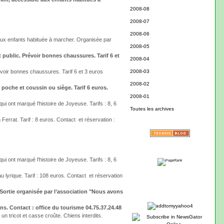
2008-08
2008-07
2008-06
 aux enfants habituée à marcher. Organisée par
2008-05
 public. Prévoir bonnes chaussures. Tarif 6 et
2008-04
évoir bonnes chaussures. Tarif 6 et 3 euros
2008-03
2008-02
 poche et coussin ou siège. Tarif 6 euros.
2008-01
 ont marqué l'histoire de Joyeuse. Tarifs : 8, 6
Toutes les archives
Ferrat. Tarif : 8 euros. Contact et réservation :
 ont marqué l'histoire de Joyeuse. Tarifs : 8, 6
u lyrique. Tarif : 108 euros. Contact et réservation
. Sortie organisée par l’association "Nous avons
 ans. Contact : office du tourisme 04.75.37.24.48
n tricot et casse croûte. Chiens interdits.