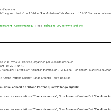
urs d'automne
 h "Le grand chariot" de J. Vialon. "Les Gobelunes" de Vesseaux. 15 h 30 "Le baiser de la ve
 permanent
|
Commentaires (0)
| Tags :
châtaigne
,
vin
,
automne
,
ardèche
ic 2000 avec feu d'artifice, organisée par le comité des fêtes
act : 04.75.94.94.45
Jean d’ici, Ferrat le cri" Animation théâtrale de J-M. Moutet. Les débuts, la carrière de Jean 
 : "Otono Porteno Quartet" Tango argentin. Tarif : 10 euros.
 musique, concert de "Otono Porteno Quartet" tango argentin
ique avec les associations "Canes Vivarensis", "Les Artomes Crochus" et "Excalibur A
ique avec les associations "Canes Vivarensis", "Les Artomes Crochus" et "Excalibur A