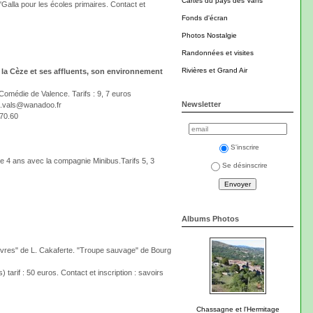
Cartes du pays des Vans
'Galla pour les écoles primaires. Contact et
Fonds d'écran
Photos Nostalgie
Randonnées et visites
Rivières et Grand Air
 la Cèze et ses affluents, son environnement
 Comédie de Valence. Tarifs : 9, 7 euros
Newsletter
ure.vals@wanadoo.fr
.70.60
S'inscrire
de 4 ans avec la compagnie Minibus.Tarifs 5, 3
Se désinscrire
Albums Photos
auvres" de L. Cakaferte. "Troupe sauvage" de Bourg
arif : 50 euros. Contact et inscription : savoirs
Chassagne et l'Hermitage