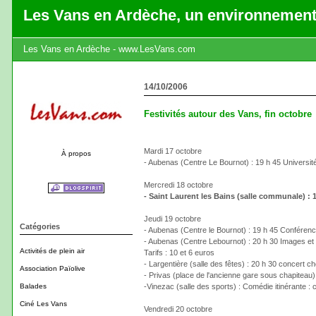
Les Vans en Ardèche, un environnement
Les Vans en Ardèche - www.LesVans.com
14/10/2006
Festivités autour des Vans, fin octobre
Mardi 17 octobre
À propos
- Aubenas (Centre Le Bournot) : 19 h 45 Universit
Mercredi 18 octobre
- Saint Laurent les Bains (salle communale) : 
Jeudi 19 octobre
Catégories
- Aubenas (Centre le Bournot) : 19 h 45 Conféren
- Aubenas (Centre Lebournot) : 20 h 30 Images et 
Activités de plein air
Tarifs : 10 et 6 euros
- Largentière (salle des fêtes) : 20 h 30 concert 
Association Païolive
- Privas (place de l'ancienne gare sous chapiteau) 
Balades
-Vinezac (salle des sports) : Comédie itinérante :
Ciné Les Vans
Vendredi 20 octobre