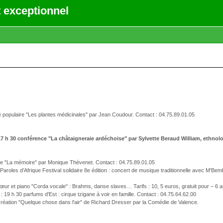
 exceptionnel
é populaire "Les plantes médicinales" par Jean Coudour. Contact : 04.75.89.01.05
17 h 30 conférence "La châtaigneraie ardéchoise" par Sylvette Beraud William, ethnol
ce "La mémoire" par Monique Thévenet. Contact : 04.75.89.01.05
Paroles d'Afrique Festival solidaire 8e édition : concert de musique traditionnelle avec M'B
chœur et piano "Corda vocale" : Brahms, danse slaves… Tarifs : 10, 5 euros, gratuit pour – 6 a
: 19 h 30 parfums d'Est : cirque tzigane à voir en famille. Contact : 04.75.64.62.00
 création "Quelque chose dans l'air" de Richard Dresser par la Comédie de Valence.