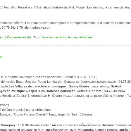
Jean d’ici, Ferrat le cri" Animation théâtrale de J-M. Moutet. Les débuts, la carrière de Jean 
ectacle théâtral "Les Souverains" qui s'appuie sur l'expérience vécue du tour de France des 
n : 04.75.36.42.79 lafermetheatre.com
ent
|
Commentaires (0)
| Tags :
les vans
,
ardèche
,
banne
,
lablachère
re
 la 11e ronde cévenole : voitures anciennes. Contact 04.66.61.47.36
ésidente des Etats-Unis par Roger Lombardot. Contact et réservation indispensable : 04.75.36
tacle Les Villages de caractère en musique : Swing Gones : jazz swing. Gratuit
llages en musique Gospel "Les Bouches cousues". Gratuit. Contact : 04.75.39.79.67
a Mélodie à l'Opéra" interprété par H. Charre mezzo-soprano et au piano Valérie Imberton. Tarif
iations
30 théâtre organisé par la bibliothèque
usique : "Otono Porteno Quartet" Tango argentin. Tarif : 10 euros.
Baraque) : 10 h 30 Balade visite : un chemin de vie néo-cévenols. Histoire d'amour en
repas "accueil paysan" le midi sur réservation 15 euros adulte, 8 euros enfant. Durée : 