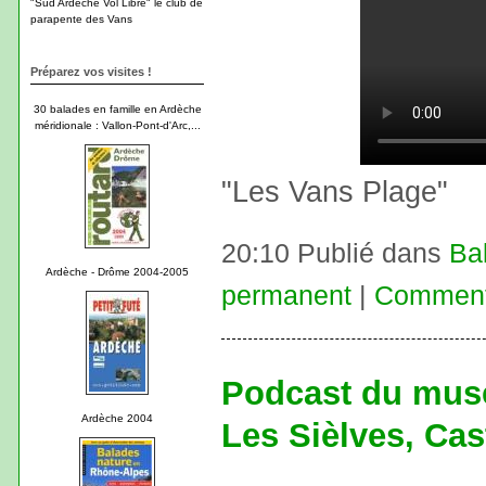
"Sud Ardèche Vol Libre" le club de
parapente des Vans
Préparez vos visites !
30 balades en famille en Ardèche
méridionale : Vallon-Pont-d'Arc,...
"Les Vans Plage"
20:10 Publié dans
Ba
Ardèche - Drôme 2004-2005
permanent
|
Commenta
Podcast du musé
Ardèche 2004
Les Sièlves, Cas