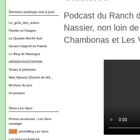
Derniers weblogs mis à jour
Podcast du Ranch d
Le_goût_des_autres
Nassier, non loin d
Paroles et Visages
Chambonas et Les 
Le Quartier Bel-Air Sud
Devant l'objectif de Patrick
Le Blog de Nassogne
ARVEM ASSOCIATION
Textes & prétextes
Marc Alpozzo (Ouvroir de réfl...
Bonheur du jour
Incarnation
Sites Les Vans
Photos anciennes - Les Vans
nostalgie
photoBlog Les Vans
Les Vans en Ardèche