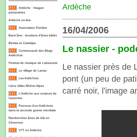
Ardèche
Ardèche : Images
printanières
Ardèche on-line
16/04/2006
Association Païolive
Bann'âne : locations d'ânes bâtés
Berrias et Casteljau
Le nassier - pod
Communauté des Blogs
Ardéchois
Festival de musique de Labeaume
Le nassier près de 
Le village de Lanas
pont (un peu de pat
Les Ardéchois
Liens Utiles Rhône-Alpes
carré noir, l'image ar
L'Ardèche aux couleurs de
l'automne
Parcours d'un Ardéchois
dans la seconde guerre mondiale
Randonnées ânes de bât en
Cévennes
VTT en Ardèche