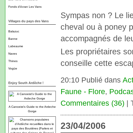
Fonds d'écran Les Vans
Sympas non ? Le lie
Villages du pays des Vans
cheval ou à poney po
Balazuc
accompagnés de leu
Banne
Labeaume
Les propriétaires s
Naves
conseille cette esc
Thines
Vogüe
20:10 Publié dans
Act
Enjoy South Ardèche !
Faune - Flore
,
Podcas
Commentaires (36)
| 
A Canoeist's Guide to the Ardeche
Gorge
23/04/2006