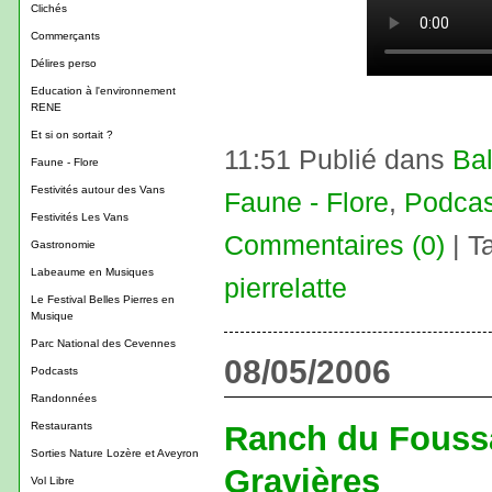
Clichés
Commerçants
Délires perso
Education à l'environnement
RENE
Et si on sortait ?
11:51 Publié dans
Ba
Faune - Flore
Festivités autour des Vans
Faune - Flore
,
Podcas
Festivités Les Vans
Commentaires (0)
| T
Gastronomie
Labeaume en Musiques
pierrelatte
Le Festival Belles Pierres en
Musique
Parc National des Cevennes
08/05/2006
Podcasts
Randonnées
Restaurants
Ranch du Foussa
Sorties Nature Lozère et Aveyron
Gravières
Vol Libre