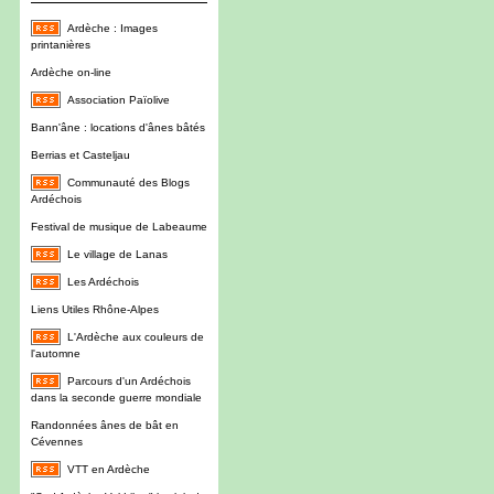
Ardèche : Images
printanières
Ardèche on-line
Association Païolive
Bann'âne : locations d'ânes bâtés
Berrias et Casteljau
Communauté des Blogs
Ardéchois
Festival de musique de Labeaume
Le village de Lanas
Les Ardéchois
Liens Utiles Rhône-Alpes
L'Ardèche aux couleurs de
l'automne
Parcours d'un Ardéchois
dans la seconde guerre mondiale
Randonnées ânes de bât en
Cévennes
VTT en Ardèche