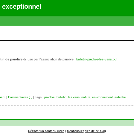
 exceptionnel
tin de païolive
diffusé par l'association de païolive :
bulletin-paiolive-les-vans.pdf
nent
|
Commentaires (0)
| Tags :
paiolive
,
bulletin
,
les vans
,
nature
,
environnement
,
ardeche
Déclarer un contenu illicite
|
Mentions légales de ce blog