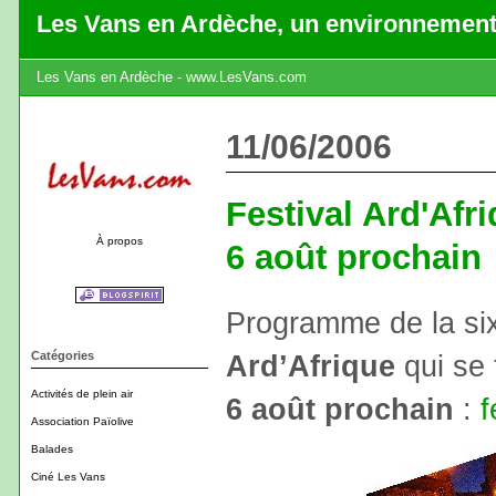
Les Vans en Ardèche, un environnement
Les Vans en Ardèche - www.LesVans.com
11/06/2006
Festival Ard'Afr
À propos
6 août prochain
Programme de la si
Catégories
Ard’Afrique
qui se 
Activités de plein air
6 août prochain
:
f
Association Païolive
Balades
Ciné Les Vans