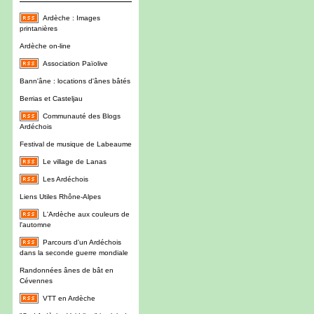
Ardèche : Images
printanières
Ardèche on-line
Association Païolive
Bann'âne : locations d'ânes bâtés
Berrias et Casteljau
Communauté des Blogs
Ardéchois
Festival de musique de Labeaume
Le village de Lanas
Les Ardéchois
Liens Utiles Rhône-Alpes
L'Ardèche aux couleurs de
l'automne
Parcours d'un Ardéchois
dans la seconde guerre mondiale
Randonnées ânes de bât en
Cévennes
VTT en Ardèche