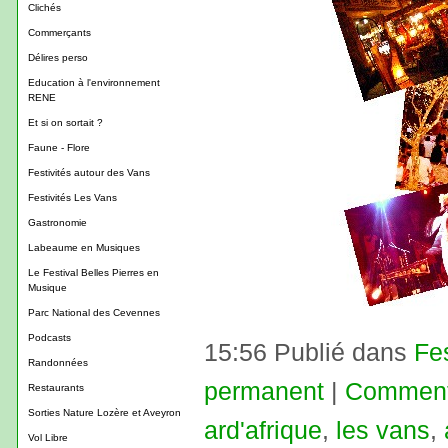
Clichés
Commerçants
Délires perso
Education à l'environnement
RENE
Et si on sortait ?
Faune - Flore
Festivités autour des Vans
Festivités Les Vans
Gastronomie
Labeaume en Musiques
Le Festival Belles Pierres en
Musique
Parc National des Cevennes
Podcasts
15:56 Publié dans
Fe
Randonnées
permanent
|
Commenta
Restaurants
Sorties Nature Lozère et Aveyron
ard'afrique
,
les vans
,
Vol Libre