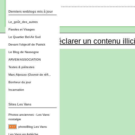
Derniers weblogs mis à jour
Le_goût_des_autres
Paroles et Visages
Le Quartier Bel-Air Sud
Déclarer un contenu illic
Devant l'objectif de Patrick
Le Blog de Nassogne
ARVEM ASSOCIATION
Textes & prétextes
Marc Alpozzo (Ouvroir de réfl...
Bonheur du jour
Incarnation
Sites Les Vans
Photos anciennes - Les Vans
nostalgie
photoBlog Les Vans
Les Vans en Ardèche