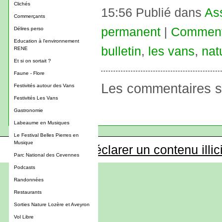
Clichés
15:56 Publié dans
Ass
Commerçants
permanent
|
Commenta
Délires perso
Education à l'environnement
bulletin
,
les vans
,
nat
RENE
Et si on sortait ?
Faune - Flore
Les commentaires s
Festivités autour des Vans
Festivités Les Vans
Gastronomie
Labeaume en Musiques
Le Festival Belles Pierres en
Musique
Déclarer un contenu illic
Parc National des Cevennes
Podcasts
Randonnées
Restaurants
Sorties Nature Lozère et Aveyron
Vol Libre