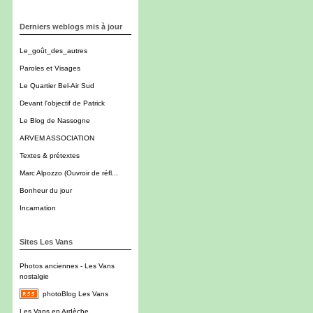
Derniers weblogs mis à jour
Le_goût_des_autres
Paroles et Visages
Le Quartier Bel-Air Sud
Devant l'objectif de Patrick
Le Blog de Nassogne
ARVEM ASSOCIATION
Textes & prétextes
Marc Alpozzo (Ouvroir de réfl...
Bonheur du jour
Incarnation
Sites Les Vans
Photos anciennes - Les Vans
nostalgie
photoBlog Les Vans
Les Vans en Ardèche