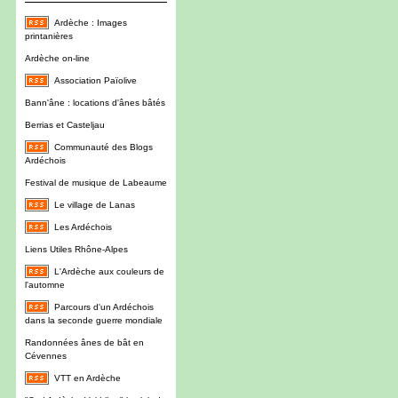
Ardèche : Images
printanières
Ardèche on-line
Association Païolive
Bann'âne : locations d'ânes bâtés
Berrias et Casteljau
Communauté des Blogs
Ardéchois
Festival de musique de Labeaume
Le village de Lanas
Les Ardéchois
Liens Utiles Rhône-Alpes
L'Ardèche aux couleurs de
l'automne
Parcours d'un Ardéchois
dans la seconde guerre mondiale
Randonnées ânes de bât en
Cévennes
VTT en Ardèche