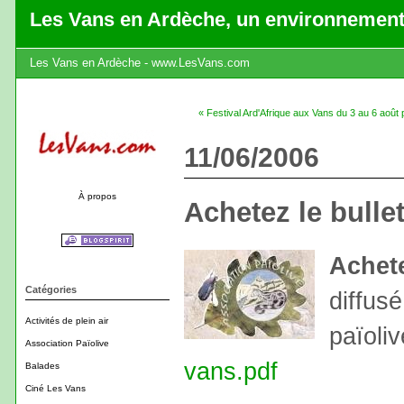
Les Vans en Ardèche, un environnement
Les Vans en Ardèche - www.LesVans.com
« Festival Ard'Afrique aux Vans du 3 au 6 août
11/06/2006
À propos
Achetez le bullet
Achete
Catégories
diffusé
Activités de plein air
païoliv
Association Païolive
vans.pdf
Balades
Ciné Les Vans