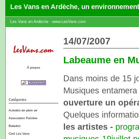
Les Vans en Ardèche, un environnement
Les Vans en Ardèche - www.LesVans.com
14/07/2007
Labeaume en Mu
À propos
Dans moins de 15 j
Musiques entamera 
Catégories
ouverture un opéra
Activités de plein air
Quelques informati
Association Païolive
les artistes -
progr
Balades
Ciné Les Vans
musiques-19juillet.p