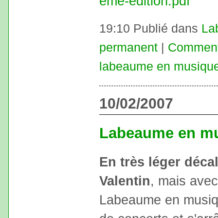
eme-edition.pdf
19:10 Publié dans
La
permanent
|
Commenta
labeaume en musiqu
10/02/2007
Labeaume en m
En très léger décal
Valentin
, mais avec
Labeaume en musiqu