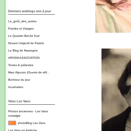
Derniers weblogs mis à jour
Le_goût_des_autres
Paroles et Visages
Le Quartier Bel-Air Sud
Devant l'objectif de Patrick
Le Blog de Nassogne
ARVEM ASSOCIATION
Textes & prétextes
Marc Alpozzo (Ouvroir de réfl...
Bonheur du jour
Incarnation
Sites Les Vans
Photos anciennes - Les Vans
nostalgie
photoBlog Les Vans
Les Vans en Ardèche