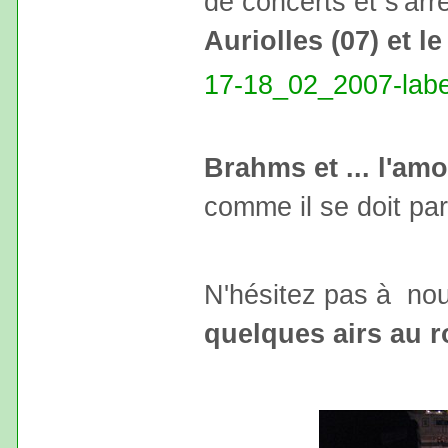
de concerts et s'arr
Auriolles (07) et le
17-18_02_2007-lab
Brahms et ... l'am
comme il se doit pa
N'hésitez pas à nou
quelques airs au 