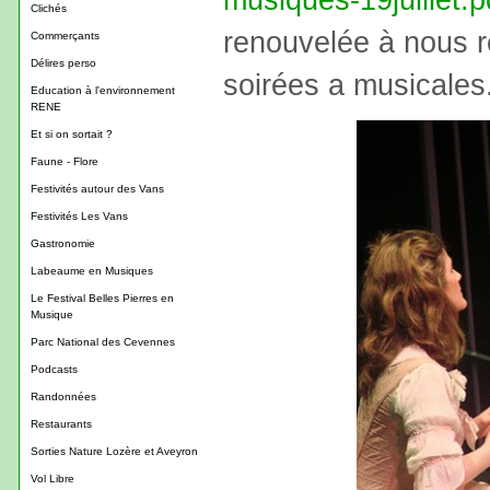
Clichés
renouvelée à nous r
Commerçants
Délires perso
soirées a musicales
Education à l'environnement
RENE
Et si on sortait ?
Faune - Flore
Festivités autour des Vans
Festivités Les Vans
Gastronomie
Labeaume en Musiques
Le Festival Belles Pierres en
Musique
Parc National des Cevennes
Podcasts
Randonnées
Restaurants
Sorties Nature Lozère et Aveyron
Vol Libre