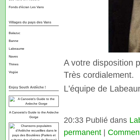
Fonds d'écran Les Vans
Villages du pays des Vans
Balazuc
Banne
Labeaume
Naves
A votre disposition 
Thines
Très cordialement.
Vogüe
L'équipe de Labea
Enjoy South Ardèche !
A Canoeist's Guide to the Ardeche
Gorge
20:33 Publié dans
La
permanent
|
Commenta