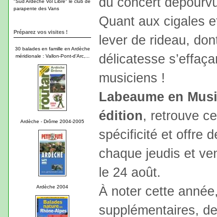
du concert dépourv
"Sud Ardèche Vol Libre" le club de
parapente des Vans
Quant aux cigales et
Préparez vos visites !
lever de rideau, don
30 balades en famille en Ardèche
délicatesse s’effaça
méridionale : Vallon-Pont-d'Arc,...
musiciens !
Labeaume en Mus
édition
, retrouve c
Ardèche - Drôme 2004-2005
spécificité et offre
chaque jeudis et vend
le 24 août.
À noter cette année
Ardèche 2004
supplémentaires, de