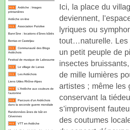
Ici, la place du vill
Ardèche : Images
printanières
deviennent, l’espac
Ardèche on-line
Association Païolive
lyriques ou symphon
Bann'âne : locations d'ânes bâtés
tout…naturelle. Les 
Berrias et Casteljau
Communauté des Blogs
un petit peuple de pi
Ardéchois
Festival de musique de Labeaume
insectes bruissants,
Le village de Lanas
de mille lumières pou
Les Ardéchois
Liens Utiles Rhône-Alpes
artistes ; même les g
L'Ardèche aux couleurs de
l'automne
conservant la tiédeur
Parcours d'un Ardéchois
dans la seconde guerre mondiale
s’improvisent fauteu
Randonnées ânes de bât en
Cévennes
des coutumes locales
VTT en Ardèche