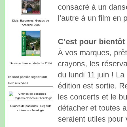
consacré à un danse
l’autre à un film en p
Diois, Baronnies, Gorges de
l'Ardèche 2000
C’est pour bientôt 
À vos marques, prêt
crayons, les réserva
Gîtes de France : Ardèche 2004
du lundi 11 juin ! L
Ils sont passés signer leur
édition est sortie. R
livre aux Vans
les concerts et le bu
détacher et toutes a
Graines de possibles : Regards
croisés sur l'écologie
seraient utiles pour