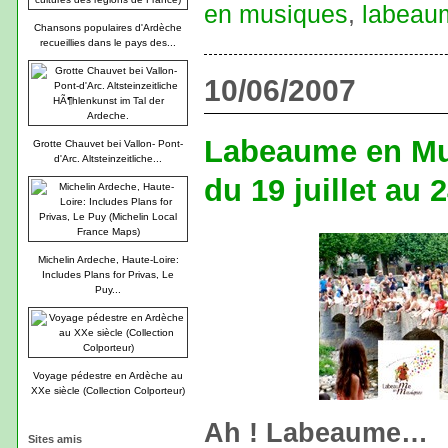
en musiques
,
labeau
Chansons populaires d'Ardèche
recueillies dans le pays des...
10/06/2007
Labeaume en Mu
Grotte Chauvet bei Vallon- Pont-
d'Arc. Altsteinzeitliche...
du 19 juillet au 
Michelin Ardeche, Haute-Loire:
Includes Plans for Privas, Le
Puy...
Voyage pédestre en Ardèche au
XXe siècle (Collection Colporteur)
Ah ! Labeaume…
Sites amis