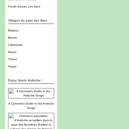
Fonds d'écran Les Vans
Villages du pays des Vans
Balazuc
Banne
Labeaume
Naves
Thines
Vogüe
Enjoy South Ardèche !
A Canoeist's Guide to the Ardeche
Gorge