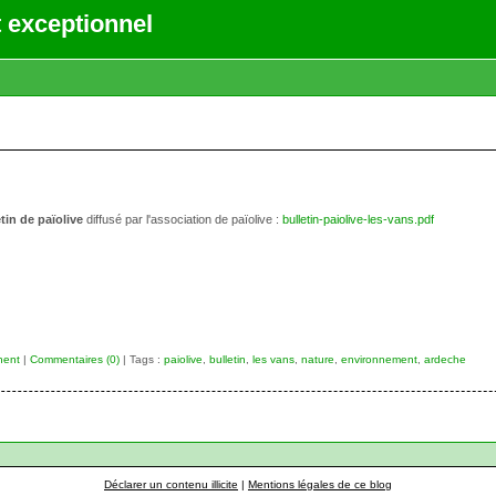
 exceptionnel
tin de païolive
diffusé par l'association de païolive :
bulletin-paiolive-les-vans.pdf
nent
|
Commentaires (0)
| Tags :
paiolive
,
bulletin
,
les vans
,
nature
,
environnement
,
ardeche
Déclarer un contenu illicite
|
Mentions légales de ce blog