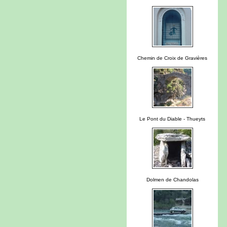
Chemin de Croix de Gravières
Le Pont du Diable - Thueyts
Dolmen de Chandolas