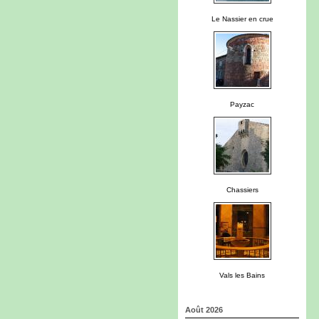
Le Nassier en crue
Payzac
Chassiers
Vals les Bains
Août 2026