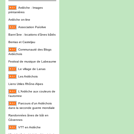
Ardèche : Images
printanières
Ardèche on-line
Association Païolive
Bann'âne : locations d'ânes bâtés
Berrias et Casteljau
Communauté des Blogs
Ardéchois
Festival de musique de Labeaume
Le village de Lanas
Les Ardéchois
Liens Utiles Rhône-Alpes
L'Ardèche aux couleurs de
l'automne
Parcours d'un Ardéchois
dans la seconde guerre mondiale
Randonnées ânes de bât en
Cévennes
VTT en Ardèche