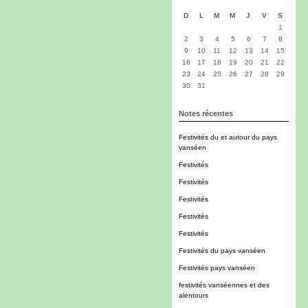
D
L
M
M
J
V
S
1
2
3
4
5
6
7
8
9
10
11
12
13
14
15
16
17
18
19
20
21
22
23
24
25
26
27
28
29
30
31
Notes récentes
Festivités du et autour du pays
vanséen
Festivités
Festivités
Festivités
Festivités
Festivités
Festivités du pays vanséen
Festivités pays vanséen
festivités vanséennes et des
alentours