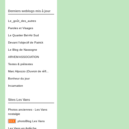
Derniers weblogs mis à jour
Le_goût_des_autres
Paroles et Visages
Le Quartier Bel-Air Sud
Devant l'objectif de Patrick
Le Blog de Nassogne
ARVEM ASSOCIATION
Textes & prétextes
Marc Alpozzo (Ouvroir de réfl...
Bonheur du jour
Incarnation
Sites Les Vans
Photos anciennes - Les Vans
nostalgie
photoBlog Les Vans
Les Vans en Ardèche