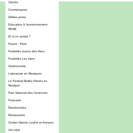
Clichés
Commerçants
Délires perso
Education à l'environnement
RENE
Et si on sortait ?
Faune - Flore
Festivités autour des Vans
Festivités Les Vans
Gastronomie
Labeaume en Musiques
Le Festival Belles Pierres en
Musique
Parc National des Cevennes
Podcasts
Randonnées
Restaurants
Sorties Nature Lozère et Aveyron
Vol Libre