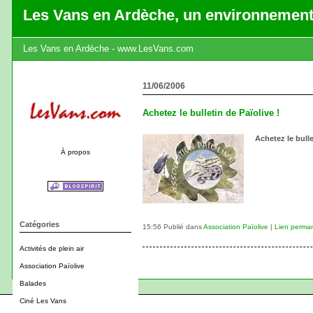
Les Vans en Ardèche, un environnement
Les Vans en Ardèche - www.LesVans.com
11/06/2006
Achetez le bulletin de Païolive !
Achetez le bulle
À propos
Catégories
15:56 Publié dans
Association Païolive
|
Lien perma
Activités de plein air
Association Païolive
Balades
Ciné Les Vans