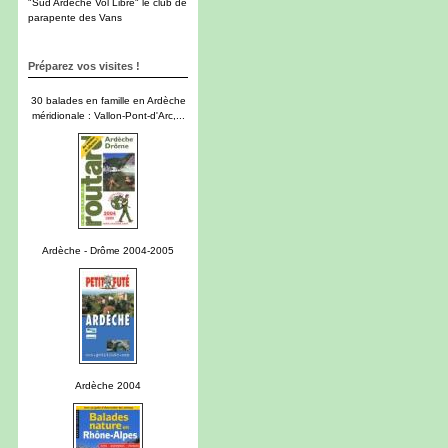
"Sud Ardèche Vol Libre" le club de
parapente des Vans
Préparez vos visites !
30 balades en famille en Ardèche
méridionale : Vallon-Pont-d'Arc,...
Ardèche - Drôme 2004-2005
Ardèche 2004