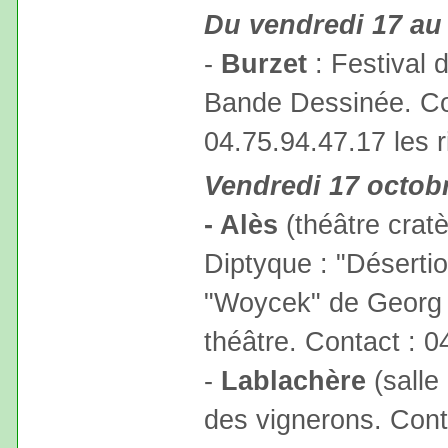
Du vendredi 17 au
-
Burzet
: Festival 
Bande Dessinée. Co
04.75.94.47.17 les r
Vendredi 17 octob
- Alès
(théâtre cratè
Diptyque : "Désertio
"Woycek" de Georg
théâtre. Contact : 0
-
Lablachère
(salle
des vignerons. Conta