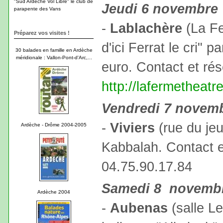
"Sud Ardèche Vol Libre" le club de
Jeudi 6 novembre
parapente des Vans
-
Lablachère
(La Fe
Préparez vos visites !
d'ici Ferrat le cri" p
30 balades en famille en Ardèche
méridionale : Vallon-Pont-d'Arc,...
euro. Contact et ré
http://lafermetheatr
Vendredi 7 novem
-
Viviers
(rue du jeu
Ardèche - Drôme 2004-2005
Kabbalah. Contact e
04.75.90.17.84
Samedi 8 novemb
Ardèche 2004
-
Aubenas
(salle L