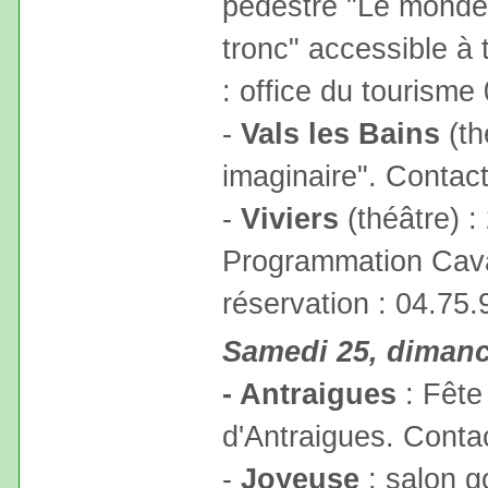
pédestre "Le monde
tronc" accessible à 
: office du tourisme
-
Vals les Bains
(th
imaginaire". Contact
-
Viviers
(théâtre) :
Programmation Cava
réservation : 04.75.
Samedi 25, dimanc
- Antraigues
: Fête
d'Antraigues. Conta
-
Joyeuse
: salon g