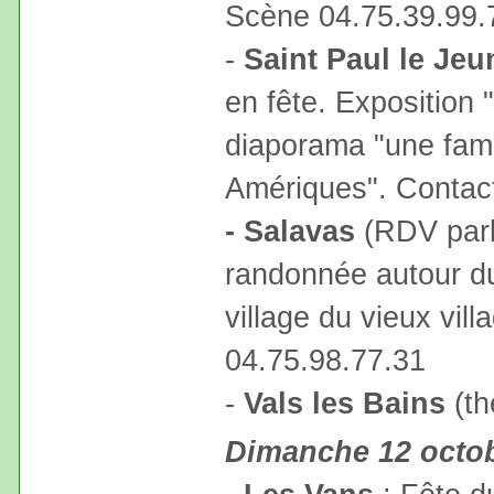
Scène 04.75.39.99.
-
Saint Paul le Jeu
en fête. Exposition 
diaporama "une fami
Amériques". Contact
- Salavas
(RDV park
randonnée autour d
village du vieux vil
04.75.98.77.31
-
Vals les Bains
(th
Dimanche 12 octo