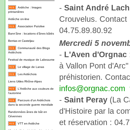
-
Saint André Lac
Ardèche : Images
printanières
Crouvelus. Contact 
Ardèche on-line
Association Païolive
04.75.89.80.92
Bann'âne : locations d'ânes bâtés
Mercredi 5 novem
Berrias et Casteljau
Communauté des Blogs
-
L'Aven d'Orgnac
Ardéchois
Festival de musique de Labeaume
à Vallon Pont d'Arc"
Le village de Lanas
Les Ardéchois
préhistorien. Contac
Liens Utiles Rhône-Alpes
infos@orgnac.com
L'Ardèche aux couleurs de
l'automne
-
Saint Peray
(La C
Parcours d'un Ardéchois
dans la seconde guerre mondiale
d'Histoire par la co
Randonnées ânes de bât en
Cévennes
et réservation : 04.
VTT en Ardèche