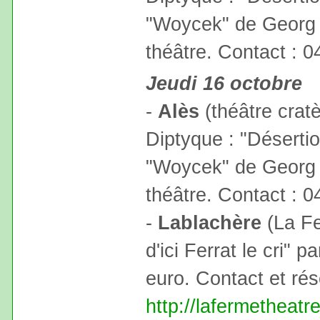
"Woycek" de Georg
théâtre. Contact : 0
Jeudi 16 octobre
-
Alès
(théâtre cratè
Diptyque : "Désertio
"Woycek" de Georg
théâtre. Contact : 0
-
Lablachère
(La Fe
d'ici Ferrat le cri" p
euro. Contact et ré
http://lafermetheatr