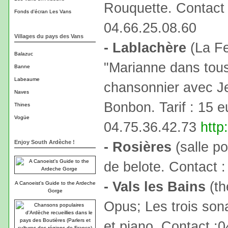
Rouquette. Contact 
Fonds d'écran Les Vans
04.66.25.08.60
Villages du pays des Vans
- Lablachère
(La Fe
Balazuc
"Marianne dans tou
Banne
Labeaume
chansonnier avec J
Naves
Bonbon. Tarif : 15 e
Thines
Vogüe
04.75.36.42.73
http
Enjoy South Ardèche !
- Rosières
(salle po
de belote. Contact 
- Vals les Bains
(th
A Canoeist's Guide to the Ardeche
Gorge
Opus; Les trois son
et piano. Contact :