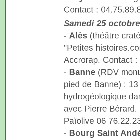
Contact : 04.75.89.
Samedi 25 octobre
-
Alès
(théâtre cratè
"Petites histoires.
Accrorap. Contact :
-
Banne
(RDV monu
pied de Banne) : 13 
hydrogéologique da
avec Pierre Bérard. 
Païolive 06 76.22.2
-
Bourg Saint And