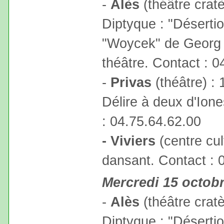
-
Alès
(théâtre cratè
Diptyque : "Désertio
"Woycek" de Georg
théâtre. Contact : 0
-
Privas
(théâtre) : 
Délire à deux d'Ione
: 04.75.64.62.00
- Viviers
(centre cul
dansant. Contact : 
Mercredi 15 octob
-
Alès
(théâtre cratè
Diptyque : "Désertio