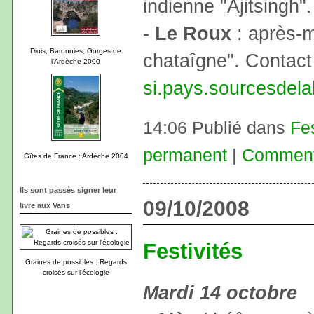
indienne "Ajitsingh"
-
Le Roux
: après-m
Diois, Baronnies, Gorges de
chataîgne". Contact
l'Ardèche 2000
si.pays.sourcesdel
14:06 Publié dans
Fe
permanent
|
Commenta
Gîtes de France : Ardèche 2004
Ils sont passés signer leur
09/10/2008
livre aux Vans
Festivités
Graines de possibles : Regards
croisés sur l'écologie
Mardi 14 octobre