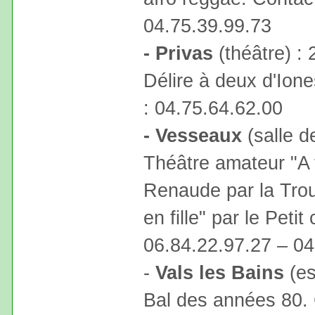
04.75.39.99.73
- Privas
(théâtre) : 
Délire à deux d'Ione
: 04.75.64.62.00
- Vesseaux
(salle d
Théâtre amateur "A
Renaude par la Trou
en fille" par le Peti
06.84.22.97.27 – 04
-
Vals les Bains
(es
Bal des années 80. 