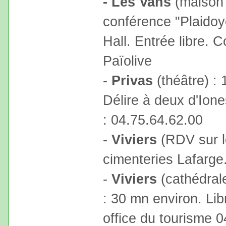
- Les Vans
(maison 
conférence "Plaidoye
Hall. Entrée libre. C
Païolive
-
Privas
(théâtre) : 
Délire à deux d'Ione
: 04.75.64.62.00
-
Viviers
(RDV sur le
cimenteries Lafarge
-
Viviers
(cathédrale
: 30 mn environ. Libr
office du tourisme 