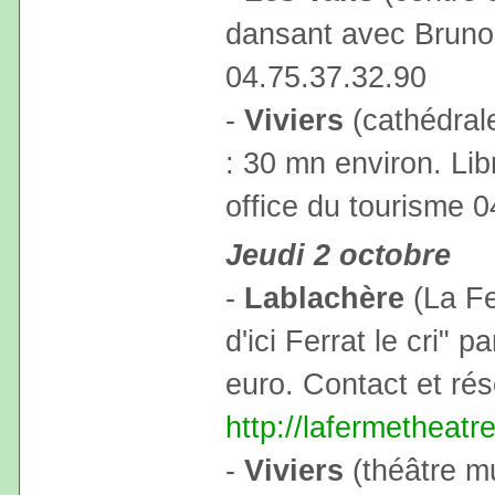
dansant avec Bruno
04.75.37.32.90
-
Viviers
(cathédrale
: 30 mn environ. Libr
office du tourisme 
Jeudi 2 octobre
-
Lablachère
(La Fe
d'ici Ferrat le cri" p
euro. Contact et ré
http://lafermetheatr
-
Viviers
(théâtre mu