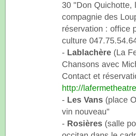
30 "Don Quichotte, la
compagnie des Loup
réservation : office 
culture 047.75.54.6
-
Lablachère
(La Fe
Chansons avec Michel
Contact et réservati
http://lafermetheatr
-
Les Vans
(place Ol
vin nouveau"
-
Rosières
(salle po
occitan dans le cad