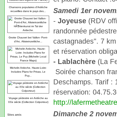
Chansons populaires d'Ardèche
Samedi 1er novem
recueillies dans le pays des...
-
Joyeuse
(RDV offi
randonnée pédestre
Grotte Chauvet bei Vallon- Pont-
castagnades". 7 km 
d'Arc. Altsteinzeitliche...
et réservation oblig
- Lablachère
(La Fe
Michelin Ardeche, Haute-Loire:
Soirée chanson fra
Includes Plans for Privas, Le
Puy...
Deschamps. Tarif : 
réservation: 04.75.
Voyage pédestre en Ardèche au
http://lafermetheatr
XXe siècle (Collection Colporteur)
Dimanche 2 nove
Sites amis