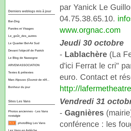
par Yanick Le Guillo
Derniers weblogs mis à jour
04.75.38.65.10.
inf
Bar-Zing
www.orgnac.com
Paroles et Visages
Le_goût_des_autres
Jeudi 30 octobre
Le Quartier Bel-Air Sud
Devant l'objectif de Patrick
-
Lablachère
(La Fe
Le Blog de Nassogne
d'ici Ferrat le cri" p
ARVEM ASSOCIATION
Textes & prétextes
euro. Contact et ré
Marc Alpozzo (Ouvroir de réfl...
http://lafermetheatr
Bonheur du jour
Vendredi 31 octob
Sites Les Vans
-
Gagnières
(mairie
Photos anciennes - Les Vans
nostalgie
conférence : les fo
photoBlog Les Vans
Les Vans en Ardèche