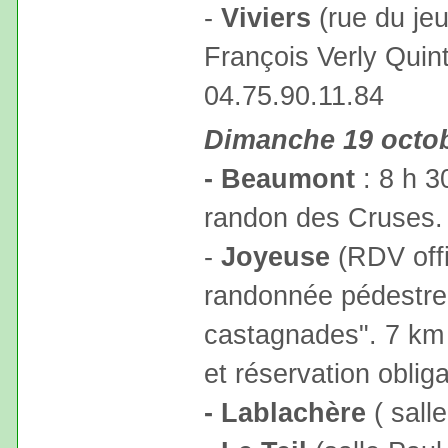
-
Viviers
(rue du jeu
François Verly Quint
04.75.90.11.84
Dimanche 19 octo
- Beaumont
: 8 h 3
randon des Cruses. 
-
Joyeuse
(RDV offi
randonnée pédestre
castagnades". 7 km 
et réservation oblig
- Lablachère
( sall