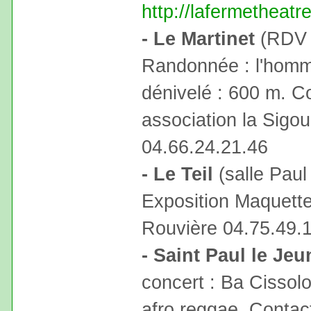
http://lafermetheatr
- Le Martinet
(RDV c
Randonnée : l'homme
dénivelé : 600 m. Co
association la Sigo
04.66.24.21.46
- Le Teil
(salle Paul
Exposition Maquettes
Rouvière 04.75.49.
- Saint Paul le Jeu
concert : Ba Cissolo
afro reggae. Contact