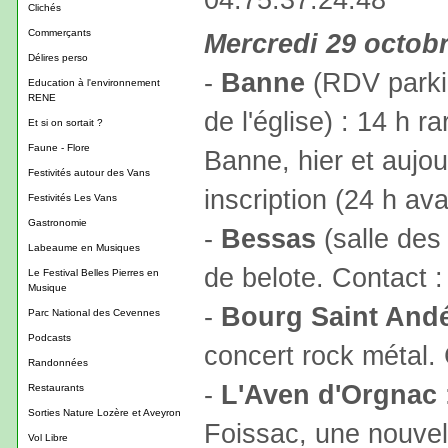
Clichés
Commerçants
Mercredi 29 octob
Délires perso
-
Banne
(RDV parkin
Education à l'environnement
RENE
de l'église) : 14 h 
Et si on sortait ?
Faune - Flore
Banne, hier et aujou
Festivités autour des Vans
inscription (24 h av
Festivités Les Vans
Gastronomie
-
Bessas
(salle des
Labeaume en Musiques
de belote. Contact 
Le Festival Belles Pierres en
Musique
-
Bourg Saint And
Parc National des Cevennes
Podcasts
concert rock métal.
Randonnées
-
L'Aven d'Orgnac
Restaurants
Sorties Nature Lozère et Aveyron
Foissac, une nouvel
Vol Libre