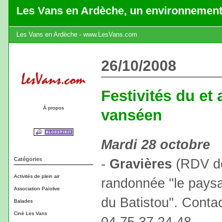
Les Vans en Ardèche, un environnement
Les Vans en Ardèche - www.LesVans.com
26/10/2008
Festivités du et
À propos
vanséen
Mardi 28 octobre
Catégories
-
Gravières
(RDV dev
Activités de plein air
randonnée "le paysa
Association Païolive
du Batistou". Contact
Balades
Ciné Les Vans
04.75.37.24.48