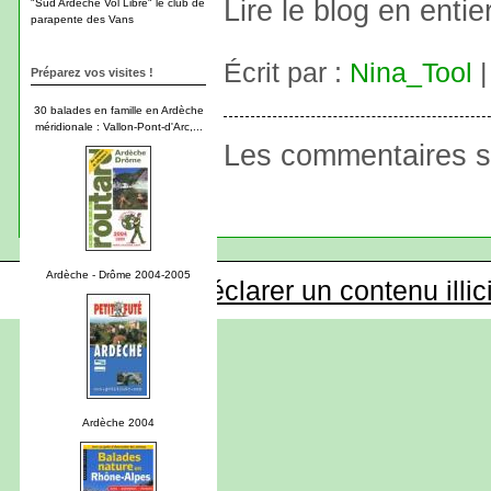
Lire le blog en entie
"Sud Ardèche Vol Libre" le club de
parapente des Vans
Écrit par :
Nina_Tool
|
Préparez vos visites !
30 balades en famille en Ardèche
méridionale : Vallon-Pont-d'Arc,...
Les commentaires s
Ardèche - Drôme 2004-2005
Déclarer un contenu illic
Ardèche 2004