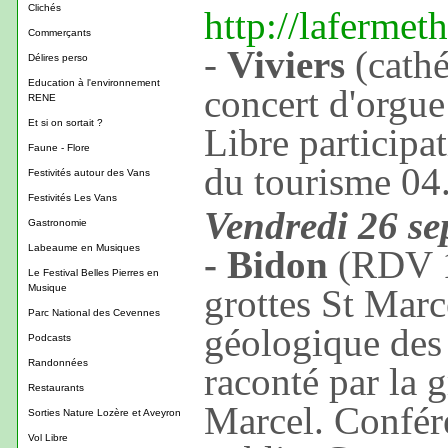
Clichés
http://lafermet
Commerçants
-
Viviers
(cathé
Délires perso
Education à l'environnement
concert d'orgue
RENE
Et si on sortait ?
Libre participat
Faune - Flore
du tourisme 04
Festivités autour des Vans
Festivités Les Vans
Vendredi 26 se
Gastronomie
Labeaume en Musiques
- Bidon
(RDV 1
Le Festival Belles Pierres en
Musique
grottes St Marce
Parc National des Cevennes
géologique des
Podcasts
Randonnées
raconté par la g
Restaurants
Marcel. Confére
Sorties Nature Lozère et Aveyron
Vol Libre