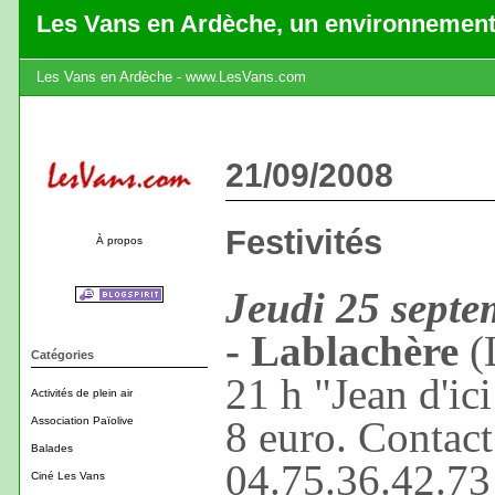
Les Vans en Ardèche, un environnement
Les Vans en Ardèche - www.LesVans.com
21/09/2008
Festivités
À propos
Jeudi 25 septe
- Lablachère
(
Catégories
21 h "Jean d'ici 
Activités de plein air
8 euro. Contact
Association Païolive
Balades
04.75.36.42.73
Ciné Les Vans