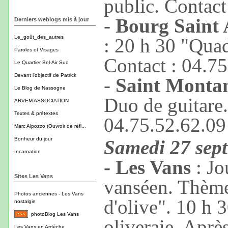
public. Contact
-
Bourg Saint 
Derniers weblogs mis à jour
Le_goût_des_autres
: 20 h 30 "Qua
Paroles et Visages
Contact : 04.7
Le Quartier Bel-Air Sud
Devant l'objectif de Patrick
-
Saint Monta
Le Blog de Nassogne
Duo de guitare.
ARVEM ASSOCIATION
Textes & prétextes
04.75.52.62.09
Marc Alpozzo (Ouvroir de réfl...
Bonheur du jour
Samedi 27 sep
Incarnation
- Les Vans
: Jo
Sites Les Vans
vanséen. Thème "
Photos anciennes - Les Vans
d'olive". 10 h 3
nostalgie
photoBlog Les Vans
oliveraie. Aprè
Les Vans en Ardèche