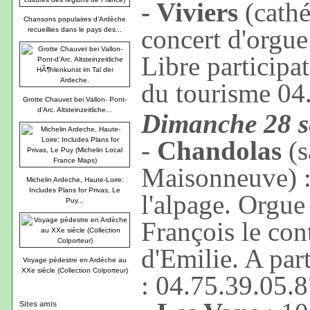
- Viviers
(cathé
Chansons populaires d'Ardèche
concert d'orgue
recueillies dans le pays des...
Libre participat
du tourisme 04
Grotte Chauvet bei Vallon- Pont-
d'Arc. Altsteinzeitliche...
Dimanche 28 s
-
Chandolas
(s
Maisonneuve) :
Michelin Ardeche, Haute-Loire:
Includes Plans for Privas, Le
l'alpage. Orgue
Puy...
François le cont
d'Emilie. A par
Voyage pédestre en Ardèche au
XXe siècle (Collection Colporteur)
: 04.75.39.05.
Sites amis