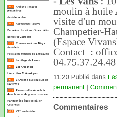
- Les Vans
: 10
Ardèche : Images
moulin à huile
printanières
Ardèche on-line
visite d'un moul
Association Païolive
Champetier-Hau
Bann'âne : locations d'ânes bâtés
Berrias et Casteljau
(Espace Vivans)
Communauté des Blogs
Ardéchois
Contact : offic
Festival de musique de Labeaume
04.75.37.24.48
Le village de Lanas
Les Ardéchois
Liens Utiles Rhône-Alpes
11:20 Publié dans
Fes
L'Ardèche aux couleurs de
l'automne
permanent
|
Commenta
Parcours d'un Ardéchois
dans la seconde guerre mondiale
Randonnées ânes de bât en
Commentaires
Cévennes
VTT en Ardèche