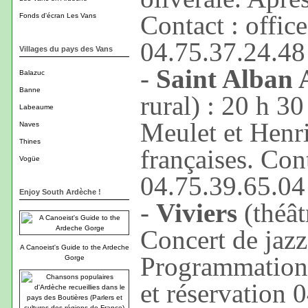
Contact : offic
Fonds d'écran Les Vans
04.75.37.24.48
Villages du pays des Vans
-
Saint Alban 
Balazuc
Banne
rural) : 20 h 30
Labeaume
Meulet et Henr
Naves
Thines
françaises. Con
Vogüe
04.75.39.65.04
Enjoy South Ardèche !
-
Viviers
(théât
Concert de jaz
A Canoeist's Guide to the Ardeche
Programmation 
Gorge
et réservation 