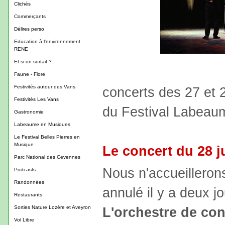
Clichés
Commerçants
Délires perso
Education à l'environnement
RENE
Et si on sortait ?
Faune - Flore
Festivités autour des Vans
concerts des 27 et 2
Festivités Les Vans
du Festival Labeau
Gastronomie
Labeaume en Musiques
Le Festival Belles Pierres en
Musique
Le concert du 28 ju
Parc National des Cevennes
Nous n'accueillero
Podcasts
Randonnées
annulé il y a deux 
Restaurants
L'orchestre de co
Sorties Nature Lozère et Aveyron
Vol Libre