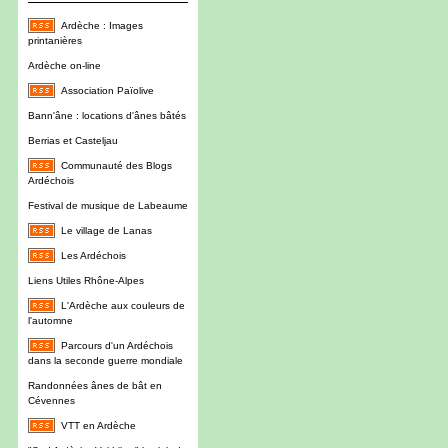
Ardèche : Images
printanières
Ardèche on-line
Association Païolive
Bann'âne : locations d'ânes bâtés
Berrias et Casteljau
Communauté des Blogs
Ardéchois
Festival de musique de Labeaume
Le village de Lanas
Les Ardéchois
Liens Utiles Rhône-Alpes
L'Ardèche aux couleurs de
l'automne
Parcours d'un Ardéchois
dans la seconde guerre mondiale
Randonnées ânes de bât en
Cévennes
VTT en Ardèche