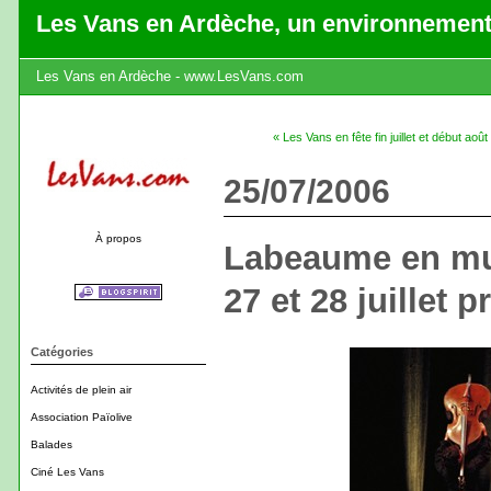
Les Vans en Ardèche, un environnement
Les Vans en Ardèche - www.LesVans.com
« Les Vans en fête fin juillet et début août
25/07/2006
À propos
Labeaume en mu
27 et 28 juillet 
Catégories
Activités de plein air
Association Païolive
Balades
Ciné Les Vans