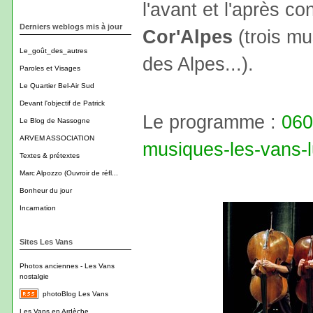
l'avant et l'après co
Derniers weblogs mis à jour
Cor'Alpes
(trois mu
Le_goût_des_autres
des Alpes...).
Paroles et Visages
Le Quartier Bel-Air Sud
Devant l'objectif de Patrick
Le programme :
060
Le Blog de Nassogne
ARVEM ASSOCIATION
musiques-les-vans-l
Textes & prétextes
Marc Alpozzo (Ouvroir de réfl...
Bonheur du jour
Incarnation
Sites Les Vans
Photos anciennes - Les Vans
nostalgie
photoBlog Les Vans
Les Vans en Ardèche