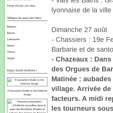
- Vals les Bains : 
Fonds d'écran Les Vans
lyonnaise de la ville
Villages du pays des Vans
Balazuc
Dimanche 27 août
Banne
- Chassiers : 19e F
Labeaume
Naves
Barbarie et de sant
Thines
- Chazeaux : Dans 
Vogüe
des Orgues de Bar
Enjoy South Ardèche !
Matinée : aubades 
village. Arrivée d
A Canoeist's Guide to the Ardeche
Gorge
facteurs. A midi 
les tourneurs sous