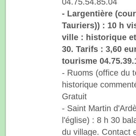
04.75.54.85.04
- Largentière (cou
Tauriers)) : 10 h 
ville : historique 
30. Tarifs : 3,60 e
tourisme 04.75.39.
- Ruoms (office du t
historique commenté
Gratuit
- Saint Martin d'Ar
l'église) : 8 h 30 
du village. Contact e