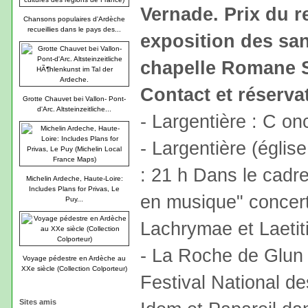
Vernade. Prix du r
Chansons populaires d'Ardèche
recueillies dans le pays des...
exposition des san
chapelle Romane St
Contact et réserva
Grotte Chauvet bei Vallon- Pont-
d'Arc. Altsteinzeitliche...
- Largentière : C on
- Largentière (égli
: 21 h Dans le cadr
Michelin Ardeche, Haute-Loire:
Includes Plans for Privas, Le
en musique" concer
Puy...
Lachrymae et Laeti
- La Roche de Glun (
Voyage pédestre en Ardèche au
XXe siècle (Collection Colporteur)
Festival National d
Sites amis