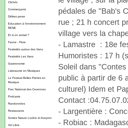
Clichés
pédales de "Bab's C
Commerçants
Délires perso
rue ; 21 h concert 
Education à l'environnement
RENE
village vers la chap
Et si on sortait ?
- Lamastre : 18e fes
Faune - Flore
Festivités autour des Vans
Humoristes : 17 h (s
Festivités Les Vans
Gastronomie
Soleil dans "Contes 
Labeaume en Musiques
public à partir de 6
Le Festival Belles Pierres en
Musique
culturel) Idem et Pa
Parc National des Cevennes
Podcasts
Contact :04.75.07.0
Randonnées
- Largentière : Conc
Restaurants
Sorties Nature Lozère et Aveyron
- Robiac : Madagasca
Vol Libre