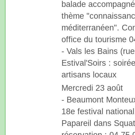
balade accompagnée 
thème "connaissanc
méditerranéen". Cont
office du tourisme 
- Vals les Bains (ru
Estival'Soirs : soiré
artisans locaux
Mercredi 23 août
- Beaumont Monteux 
18e festival nationa
Papareil dans Squat
réservation : 04.75.