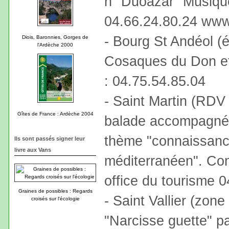
h "Duoazar" Musique
04.66.24.80.24 ww
- Bourg St Andéol (
Diois, Baronnies, Gorges de
l'Ardèche 2000
Cosaques du Don et 
: 04.75.54.85.04
- Saint Martin (RDV p
Gîtes de France : Ardèche 2004
balade accompagnée 
thème "connaissanc
Ils sont passés signer leur
livre aux Vans
méditerranéen". Cont
office du tourisme 
Graines de possibles : Regards
- Saint Vallier (zon
croisés sur l'écologie
"Narcisse guette" pa