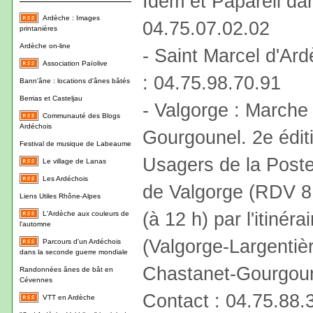
Idem et Papareil da
Ardèche : Images
04.75.07.02.02
printanières
Ardèche on-line
- Saint Marcel d'Ard
Association Païolive
: 04.75.98.70.91
Bann'âne : locations d'ânes bâtés
Berrias et Casteljau
- Valgorge : Marche
Communauté des Blogs
Ardéchois
Gourgounel. 2e édit
Festival de musique de Labeaume
Usagers de la Poste
Le village de Lanas
Les Ardéchois
de Valgorge (RDV 8 
Liens Utiles Rhône-Alpes
(à 12 h) par l'itinéra
L'Ardèche aux couleurs de
l'automne
(Valgorge-Largentièr
Parcours d'un Ardéchois
dans la seconde guerre mondiale
Chastanet-Gourgoun
Randonnées ânes de bât en
Cévennes
Contact : 04.75.88.
VTT en Ardèche