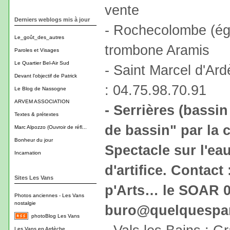
vente
Derniers weblogs mis à jour
- Rochecolombe (égl
Le_goût_des_autres
trombone Aramis
Paroles et Visages
Le Quartier Bel-Air Sud
- Saint Marcel d'Ard
Devant l'objectif de Patrick
: 04.75.98.70.91
Le Blog de Nassogne
ARVEM ASSOCIATION
- Serrières (bassin
Textes & prétextes
de bassin" par la 
Marc Alpozzo (Ouvroir de réfl...
Bonheur du jour
Spectacle sur l'ea
Incarnation
d'artifice. Contact
Sites Les Vans
p'Arts… le SOAR 0
Photos anciennes - Les Vans
nostalgie
buro@quelquespar
photoBlog Les Vans
Les Vans en Ardèche