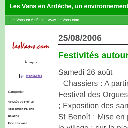
Les Vans en Ardèche, un environnement
Les Vans en Ardèche - www.LesVans.com
25/08/2006
Festivités autou
À propos
Samedi 26 août
- Chassiers : A part
Catégories
Festival des Orgues
Activités de plein air
; Exposition des san
Association Païolive
St Benoît ; Mise en
Balades
Ciné Les Vans
le village ; sur la p