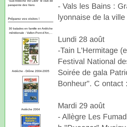
"Sud Ardèche Vol Libre" le club de
- Vals les Bains : 
parapente des Vans
lyonnaise de la ville
Préparez vos visites !
30 balades en famille en Ardèche
méridionale : Vallon-Pont-d'Arc,...
Lundi 28 août
-Tain L'Hermitage 
Festival National d
Soirée de gala Patr
Ardèche - Drôme 2004-2005
Bonheur". C ontact 
Mardi 29 août
Ardèche 2004
- Allègre Les Fumad