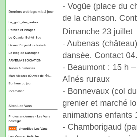
- Vogüe (place du ch
Derniers weblogs mis à jour
de la chanson. Cont
Le_goût_des_autres
Dimanche 23 juillet
Paroles et Visages
Le Quartier Bel-Air Sud
- Aubenas (château)
Devant l'objectif de Patrick
dansée. Contact 04
Le Blog de Nassogne
ARVEM ASSOCIATION
- Beaumont : 15 h 
Textes & prétextes
Marc Alpozzo (Ouvroir de réfl...
Aînés ruraux
Bonheur du jour
- Bonnevaux (col du
Incarnation
grenier et marché loc
Sites Les Vans
animations enfants 
Photos anciennes - Les Vans
nostalgie
- Chamborigaud (parc
photoBlog Les Vans
Les Vans en Ardèche