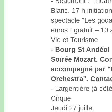
- Beaumont : Théât
Blanc. 17 h initiatio
spectacle "Les godas
euros ; gratuit – 10
Vie et Tourisme
- Bourg St Andéol 
Soirée Mozart. Co
accompagné par "
Orchestra". Contac
- Largentière (à cô
Cirque
Jeudi 27 juillet