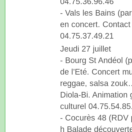
04.75.36.96.46
- Vals les Bains (pa
en concert. Contact :
04.75.37.49.21
Jeudi 27 juillet
- Bourg St Andéol (p
de l’Eté. Concert m
reggae, salsa zouk
Diola-Bi. Animation 
culturel 04.75.54.8
- Cocurès 48 (RDV p
h Balade découverte