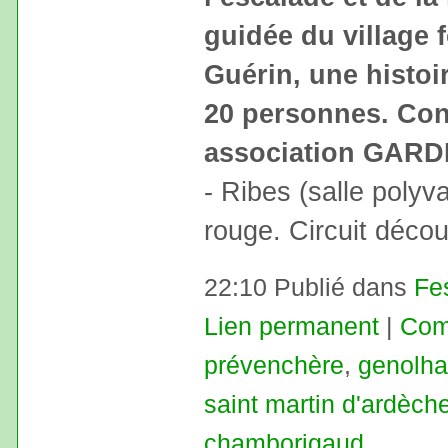
guidée du village f
Guérin, une histoi
20 personnes. Cont
association GARDE
- Ribes (salle polyva
rouge. Circuit déco
22:10 Publié dans
Fe
Lien permanent
|
Com
prévenchère
,
genolh
saint martin d'ardèch
chamborigaud