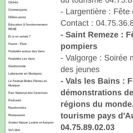
Clichés
- Largentière : Fête
Commerçants
Délires perso
Contact : 04.75.36.
Education à l'environnement
RENE
- Saint Remeze : F
Et si on sortait ?
pompiers
Faune - Flore
Festivités autour des Vans
- Valgorge : Soirée 
Festivités Les Vans
Gastronomie
des jeunes
Labeaume en Musiques
- Vals les Bains : 
Le Festival Belles Pierres en
Musique
démonstrations des
Parc National des Cevennes
Podcasts
régions du monde. 
Randonnées
tourisme pays d'A
Restaurants
Sorties Nature Lozère et Aveyron
04.75.89.02.03
Vol Libre