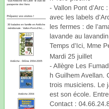
"Sud Ardèche Vol Libre" le club de
parapente des Vans
- Vallon Pont d’Arc
avec les labels d’A
Préparez vos visites !
les fermes : de l’a
30 balades en famille en Ardèche
méridionale : Vallon-Pont-d'Arc,...
lavande au lavandin
Temps d’Ici, Mme P
Mardi 25 juillet
Ardèche - Drôme 2004-2005
- Allègre Les Fumad
h Guilhem Avellan.
trois musiciens. Le 
est son école. Entr
Ardèche 2004
Contact : 04.66.24