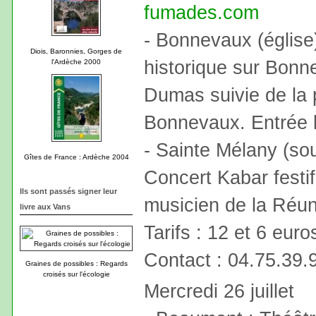
fumades.com
- Bonnevaux (église
Diois, Baronnies, Gorges de
historique sur Bonn
l'Ardèche 2000
Dumas suivie de la p
Bonnevaux. Entrée l
- Sainte Mélany (sou
Gîtes de France : Ardèche 2004
Concert Kabar festi
Ils sont passés signer leur
musicien de la Réun
livre aux Vans
Tarifs : 12 et 6 eur
Contact : 04.75.39.
Graines de possibles : Regards
croisés sur l'écologie
Mercredi 26 juillet