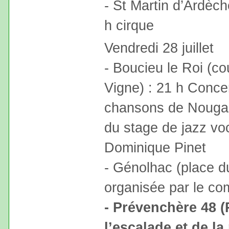
- St Martin d’Ardèch
h cirque
Vendredi 28 juillet
- Boucieu le Roi (co
Vigne) : 21 h Concer
chansons de Nougaro
du stage de jazz voc
Dominique Pinet
- Génolhac (place d
organisée par le co
- Prévenchère 48 
l’escalade et de la