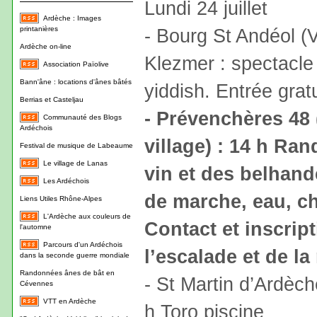
Lundi 24 juillet
Ardèche : Images
printanières
- Bourg St Andéol (V
Ardèche on-line
Klezmer : spectacl
Association Païolive
Bann'âne : locations d'ânes bâtés
yiddish. Entrée grat
Berrias et Casteljau
- Prévenchères 48
Communauté des Blogs
Ardéchois
village) : 14 h Ran
Festival de musique de Labeaume
Le village de Lanas
vin et des belhand
Les Ardéchois
de marche, eau, c
Liens Utiles Rhône-Alpes
L'Ardèche aux couleurs de
Contact et inscrip
l'automne
Parcours d'un Ardéchois
l’escalade et de l
dans la seconde guerre mondiale
Randonnées ânes de bât en
- St Martin d’Ardèch
Cévennes
VTT en Ardèche
h Toro piscine