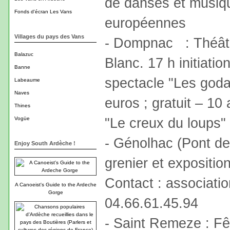
de danses et musiqu
Fonds d'écran Les Vans
européennes
Villages du pays des Vans
- Dompnac : Théât
Balazuc
Blanc. 17 h initiatio
Banne
spectacle "Les godas
Labeaume
Naves
euros ; gratuit – 10
Thines
"Le creux du loups"
Vogüe
- Génolhac (Pont de 
Enjoy South Ardèche !
grenier et expositio
Contact : associatio
A Canoeist's Guide to the Ardeche
Gorge
04.66.61.45.94
- Saint Remeze : F