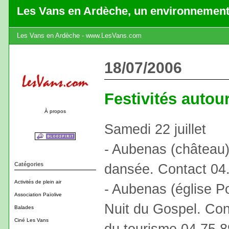
Les Vans en Ardèche, un environnement
Les Vans en Ardèche - www.LesVans.com
18/07/2006
Festivités autou
À propos
Samedi 22 juillet
- Aubenas (château)
Catégories
dansée. Contact 04
Activités de plein air
- Aubenas (église P
Association Païolive
Nuit du Gospel. Cont
Balades
Ciné Les Vans
du tourisme 04.75.8