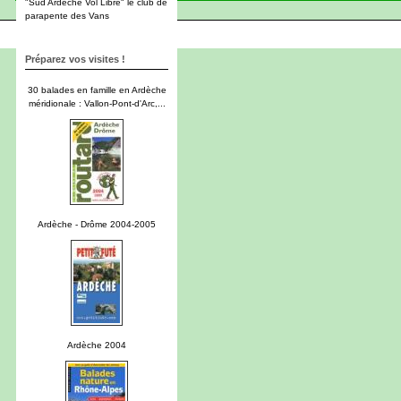
"Sud Ardèche Vol Libre" le club de
parapente des Vans
Préparez vos visites !
30 balades en famille en Ardèche
méridionale : Vallon-Pont-d'Arc,...
Ardèche - Drôme 2004-2005
Ardèche 2004