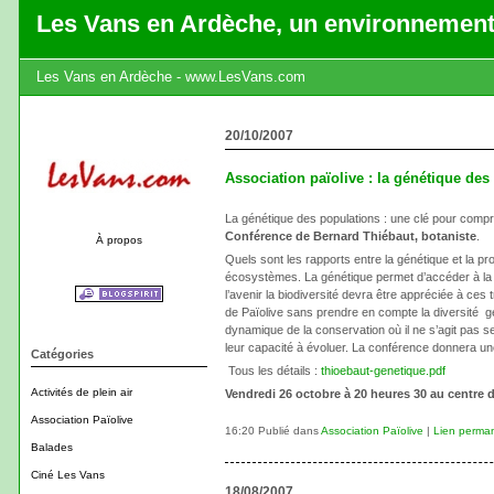
Les Vans en Ardèche, un environnement
Les Vans en Ardèche - www.LesVans.com
20/10/2007
Association païolive : la génétique des
La génétique des populations : une clé pour compre
Conférence de Bernard Thiébaut, botaniste
.
À propos
Quels sont les rapports entre la génétique et la p
écosystèmes. La génétique permet d’accéder à la di
l’avenir la biodiversité devra être appréciée à ce
de Païolive sans prendre en compte la diversité g
dynamique de la conservation où il ne s’agit pas s
leur capacité à évoluer. La conférence donnera une
Catégories
Tous les détails :
thioebaut-genetique.pdf
Activités de plein air
Vendredi 26 octobre à 20 heures 30 au centre d
Association Païolive
16:20 Publié dans
Association Païolive
|
Lien perma
Balades
Ciné Les Vans
18/08/2007