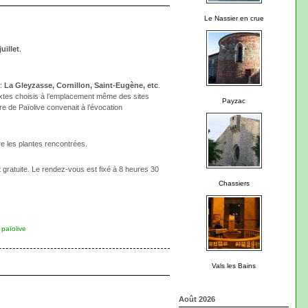
Le Nassier en crue
juillet
.
 :
La Gleyzasse, Cornillon, Saint-Eugène, etc
.
textes choisis à l’emplacement même des sites
Payzac
re de Païolive convenait à l’évocation
re les plantes rencontrées.
t gratuite. Le rendez-vous est fixé à 8 heures 30
Chassiers
 païolive
Vals les Bains
Août 2026