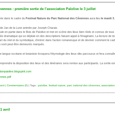
ennes : première sortie de l’association Païolive le 3 juillet
isée dans le cadre du
Festival Nature du Parc National des Cévennes
aura lieu
le mardi 3 
iers de Jan de la Lune animée par Joseph Charaix.
le en partie dans le Bois de Païolive et met en scène des lieux bien réels et connus de tous
ée dramatique qui se déploie en des descriptions faisant appel à l’imaginaire. La lecture de 
a part du réel et du symbolique, d’entrer dans l’action romanesque et de deviner comment le cad
en sont peut-être demeurés marqués.
langue occitane et botaniste évoquera l’étymologie des lieux-dits parcourus et fera connaît
prendre la disposition des lieux et des itinéraires sera remise aux participants. La sortie es
tionpaiolive.blogspirit.com
ennes.pdf
nent
|
Commentaires (0)
| Tags :
païolive
,
festival nature
,
parc national des cévennes
,
association
1 avril