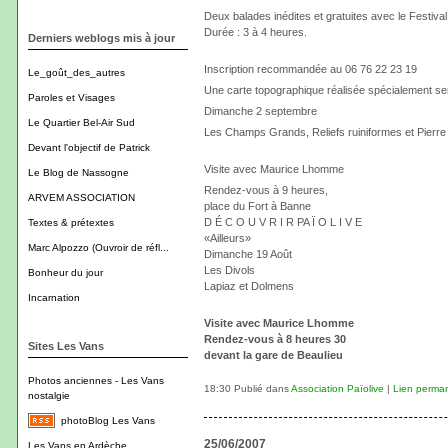
Deux balades inédites et gratuites avec le Festiva
Durée : 3 à 4 heures.
Derniers weblogs mis à jour
Inscription recommandée au 06 76 22 23 19
Le_goût_des_autres
Une carte topographique réalisée spécialement se
Paroles et Visages
Dimanche 2 septembre
Le Quartier Bel-Air Sud
Les Champs Grands, Reliefs ruiniformes et Pierr
Devant l'objectif de Patrick
Visite avec Maurice Lhomme
Le Blog de Nassogne
Rendez-vous à 9 heures,
ARVEM ASSOCIATION
place du Fort à Banne
D É C O U V R I R PA Ï O L I V E
Textes & prétextes
«Ailleurs»
Marc Alpozzo (Ouvroir de réfl...
Dimanche 19 Août
Les Divols
Bonheur du jour
Lapiaz et Dolmens
Incarnation
Visite avec Maurice Lhomme
Rendez-vous à 8 heures 30
Sites Les Vans
devant la gare de Beaulieu
Photos anciennes - Les Vans
18:30 Publié dans
Association Païolive
|
Lien perma
nostalgie
photoBlog Les Vans
25/06/2007
Les Vans en Ardèche