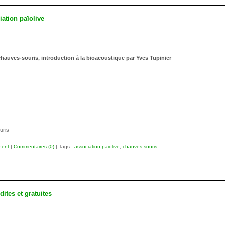
ation païolive
 chauves-souris, introduction à la bioacoustique par Yves Tupinier
uris
nent
|
Commentaires (0)
| Tags :
association paiolive
,
chauves-souris
ites et gratuites