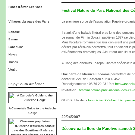
Fonds d'écran Les Vans
Festival Nature du Parc National des Cév
Villages du pays des Vans
La première sortie de l’association Païolive organ
Balazuc
Il s’agit d’une ballade littéraire au long des sent
Le roman de Firmin Boissin publié en 1877 se dérou
Banne
Mais l’écriture romanesque leur confèrent une port
Labeaume
décrits par l’écrivain permettra, tout en faisant l
d‘évènements dramatiques. A leur tour ces lieux 
Naves
Thines
Au long des chemins Joseph Charaix spécialiste de 
Vogüe
Une carte de Maurice Lhomme
permettant de com
devant le VVF de Casteljau sur la D 452
Renseignements : 06 76 22 23 19 et
http://associa
Enjoy South Ardèche !
Invitation
:
festival-nature-parc-national-des-cev
00:45 Publié dans
Association Païolive
|
Lien perma
A Canoeist's Guide to the Ardeche
Gorge
20/04/2007
Découvrez la flore de Païolive samedi 2