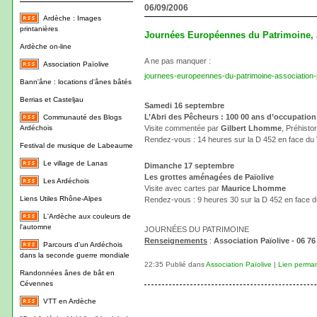
06/09/2006
Ardèche : Images
printanières
Journées Européennes du Patrimoine, a
Ardèche on-line
A ne pas manquer :
Association Païolive
journees-europeennes-du-patrimoine-association-p
Bann'âne : locations d'ânes bâtés
Berrias et Casteljau
Samedi 16 septembre
L’Abri des Pêcheurs : 100 00 ans d’occupatio
Communauté des Blogs
Ardéchois
Visite commentée par
Gilbert Lhomme
, Préhisto
Rendez-vous : 14 heures sur la D 452 en face du 
Festival de musique de Labeaume
Le village de Lanas
Dimanche 17 septembre
Les grottes aménagées de Païolive
Les Ardéchois
Visite avec cartes par
Maurice Lhomme
Liens Utiles Rhône-Alpes
Rendez-vous : 9 heures 30 sur la D 452 en face d
L'Ardèche aux couleurs de
l'automne
JOURNÉES DU PATRIMOINE
Renseignements
:
Association Païolive - 06 76
Parcours d'un Ardéchois
dans la seconde guerre mondiale
22:35 Publié dans
Association Païolive
|
Lien perma
Randonnées ânes de bât en
Cévennes
VTT en Ardèche