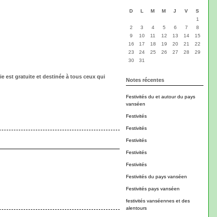
D
L
M
M
J
V
S
1
2
3
4
5
6
7
8
9
10
11
12
13
14
15
16
17
18
19
20
21
22
23
24
25
26
27
28
29
30
31
ie est gratuite et destinée à tous ceux qui
Notes récentes
Festivités du et autour du pays
vanséen
Festivités
Festivités
Festivités
Festivités
Festivités
Festivités du pays vanséen
Festivités pays vanséen
festivités vanséennes et des
alentours