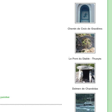
Chemin de Croix de Gravières
Le Pont du Diable - Thueyts
Dolmen de Chandolas
 païolive