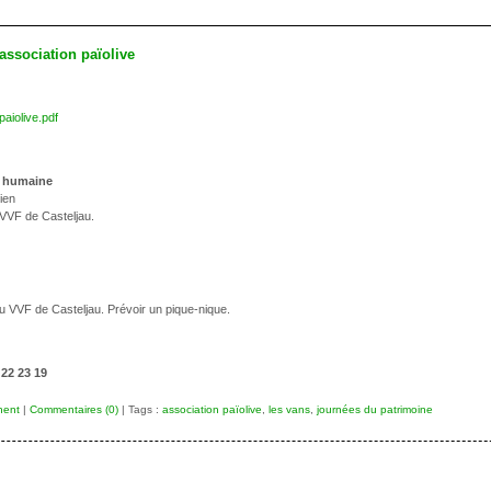
ssociation païolive
aiolive.pdf
n humaine
rien
VVF de Casteljau.
u VVF de Casteljau. Prévoir un pique-nique.
 22 23 19
nent
|
Commentaires (0)
| Tags :
association païolive
,
les vans
,
journées du patrimoine