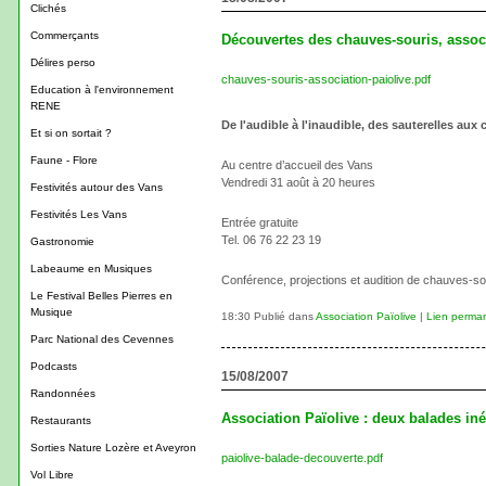
Clichés
Commerçants
Découvertes des chauves-souris, associ
Délires perso
chauves-souris-association-paiolive.pdf
Education à l'environnement
RENE
De l'audible à l'inaudible, des sauterelles aux
Et si on sortait ?
Faune - Flore
Au centre d’accueil des Vans
Vendredi 31 août à 20 heures
Festivités autour des Vans
Festivités Les Vans
Entrée gratuite
Tel. 06 76 22 23 19
Gastronomie
Labeaume en Musiques
Conférence, projections et audition de chauves-so
Le Festival Belles Pierres en
Musique
18:30 Publié dans
Association Païolive
|
Lien perma
Parc National des Cevennes
Podcasts
15/08/2007
Randonnées
Association Païolive : deux balades inéd
Restaurants
Sorties Nature Lozère et Aveyron
paiolive-balade-decouverte.pdf
Vol Libre