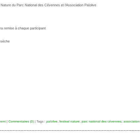
l Nature du Parc National des Cévennes et l’Association Païolive
ra remise à chaque participant
e sèche
nent
|
Commentaires (0)
| Tags :
païolive
,
festival nature
,
parc national des cévennes
,
association