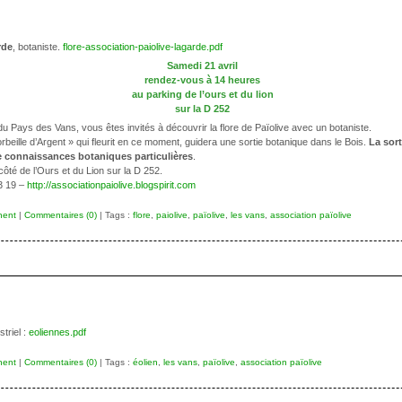
rde
, botaniste.
flore-association-paiolive-lagarde.pdf
Samedi 21 avril
rendez-vous à 14 heures
au parking de l’ours et du lion
sur la D 252
Pays des Vans, vous êtes invités à découvrir la flore de Païolive avec un botaniste.
beille d’Argent » qui fleurit en ce moment, guidera une sortie botanique dans le Bois.
La sort
de connaissances botaniques particulières
.
ôté de l’Ours et du Lion sur la D 252.
3 19 –
http://associationpaiolive.blogspirit.com
nent
|
Commentaires (0)
| Tags :
flore
,
paiolive
,
païolive
,
les vans
,
association païolive
triel :
eoliennes.pdf
nent
|
Commentaires (0)
| Tags :
éolien
,
les vans
,
païolive
,
association païolive