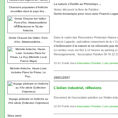
La nature s’éveille au Printemps ...
Chansons populaires d'Ardèche
Venez découvrir la flore de Païolive
recueillies dans le pays des...
Sortie botanique pour tous avec Francis Laga
Dans le cadre des Rencontres Printemps-Nature du 
Grotte Chauvet bei Vallon- Pont-
Francis Lagarde, spécialiste notamment de la « Cor
d'Arc. Altsteinzeitliche...
s’intéressent à la nature et ne nécessite pas 
Le rendez-vous est fixé à 14 heures au parking à c
Renseignements : Association Païolive 06 76 22 2
20:41 Publié dans
Association Païolive
|
Lien perma
Michelin Ardeche, Haute-Loire:
Includes Plans for Privas, Le
Puy...
28/01/2007
L’éolien industriel, réflexions
Document de l'association païolive sur l'éolien indus
Voyage pédestre en Ardèche au
XXe siècle (Collection Colporteur)
22:30 Publié dans
Association Païolive
|
Lien perma
Sites amis