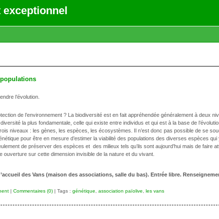
 exceptionnel
 populations
ndre l’évolution.
rotection de l’environnement ? La biodiversité est en fait appréhendée généralement à deux ni
versité la plus fondamentale, celle qui existe entre individus et qui est à la base de l’évol
s trois niveaux : les gènes, les espèces, les écosystèmes. Il n’est donc pas possible de se s
énétique pour être en mesure d’estimer la viabilité des populations des diverses espèces qui
eulement de préserver des espèces et des milieux tels qu’ils sont aujourd’hui mais de faire at
 ouverture sur cette dimension invisible de la nature et du vivant.
’accueil des Vans (maison des associations, salle du bas). Entrée libre. Renseignemen
nent
|
Commentaires (0)
| Tags :
génétique
,
association païolive
,
les vans