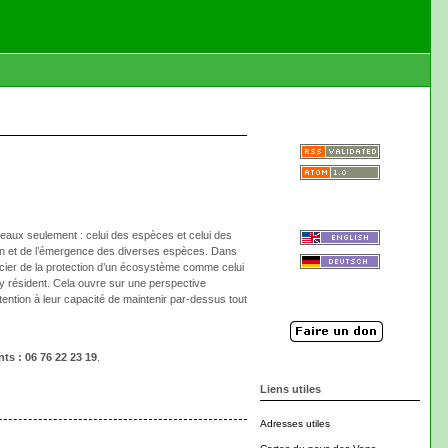
veaux seulement : celui des espèces et celui des
ution et de l’émergence des diverses espèces. Dans
oucier de la protection d’un écosystème comme celui
 y résident. Cela ouvre sur une perspective
tention à leur capacité de maintenir par-dessus tout
ts : 06 76 22 23 19
.
Liens utiles
Adresses utiles