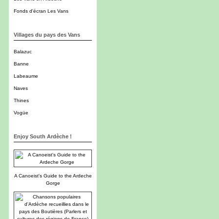
Fonds d'écran Les Vans
Villages du pays des Vans
Balazuc
Banne
Labeaume
Naves
Thines
Vogüe
Enjoy South Ardèche !
A Canoeist's Guide to the Ardeche
Gorge