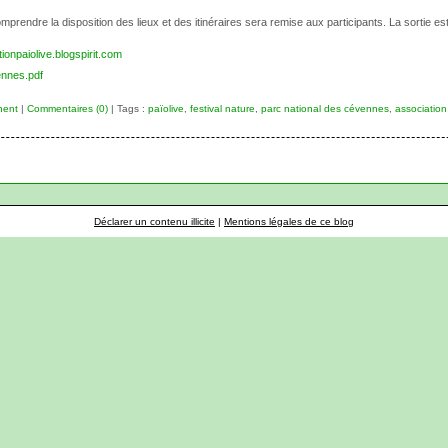
prendre la disposition des lieux et des itinéraires sera remise aux participants. La sortie es
tionpaiolive.blogspirit.com
ennes.pdf
nent
|
Commentaires (0)
| Tags :
païolive
,
festival nature
,
parc national des cévennes
,
association
Déclarer un contenu illicite
|
Mentions légales de ce blog