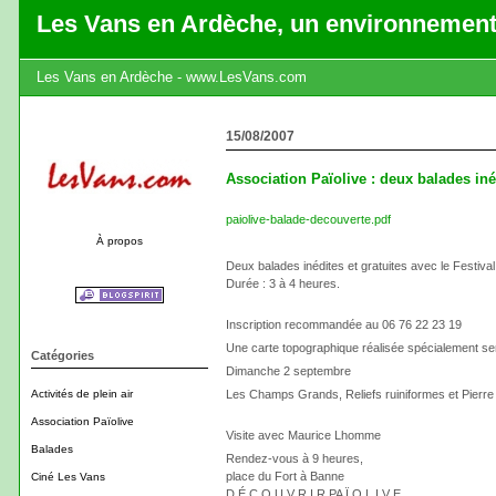
Les Vans en Ardèche, un environnement
Les Vans en Ardèche - www.LesVans.com
15/08/2007
Association Païolive : deux balades inéd
paiolive-balade-decouverte.pdf
À propos
Deux balades inédites et gratuites avec le Festiva
Durée : 3 à 4 heures.
Inscription recommandée au 06 76 22 23 19
Une carte topographique réalisée spécialement se
Catégories
Dimanche 2 septembre
Activités de plein air
Les Champs Grands, Reliefs ruiniformes et Pierr
Association Païolive
Visite avec Maurice Lhomme
Balades
Rendez-vous à 9 heures,
place du Fort à Banne
Ciné Les Vans
D É C O U V R I R PA Ï O L I V E