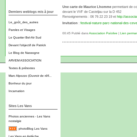
Une carte de Maurice Lhomme
permettant de com
Derniers weblogs mis à jour
devant le VVF de Casteljau sur la D 452
Renseignements : 06 76 22 23 19 et
http://associa
Le_goût_des_autres
Invitation
:
festival-nature-parc-national-des-cev
Paroles et Visages
00:45 Publié dans
Association Païolive
|
Lien perma
Le Quartier Bel-Air Sud
Devant l'objectif de Patrick
Le Blog de Nassogne
ARVEM ASSOCIATION
Textes & prétextes
Marc Alpozzo (Ouvroir de réfl...
Bonheur du jour
Incarnation
Sites Les Vans
Photos anciennes - Les Vans
nostalgie
photoBlog Les Vans
Les Vans en Ardèche