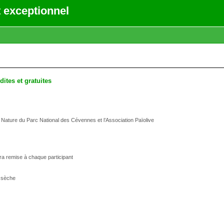
 exceptionnel
ites et gratuites
l Nature du Parc National des Cévennes et l’Association Païolive
ra remise à chaque participant
e sèche