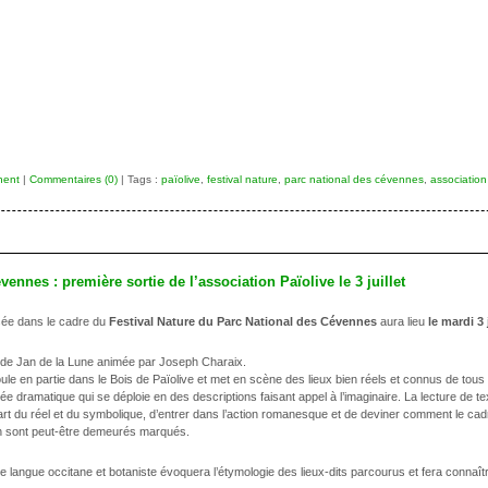
nent
|
Commentaires (0)
| Tags :
païolive
,
festival nature
,
parc national des cévennes
,
association
ennes : première sortie de l’association Païolive le 3 juillet
isée dans le cadre du
Festival Nature du Parc National des Cévennes
aura lieu
le mardi 3 
iers de Jan de la Lune animée par Joseph Charaix.
le en partie dans le Bois de Païolive et met en scène des lieux bien réels et connus de tous
ée dramatique qui se déploie en des descriptions faisant appel à l’imaginaire. La lecture de 
a part du réel et du symbolique, d’entrer dans l’action romanesque et de deviner comment le cad
en sont peut-être demeurés marqués.
langue occitane et botaniste évoquera l’étymologie des lieux-dits parcourus et fera connaît