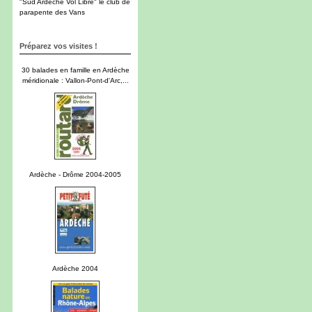
"Sud Ardèche Vol Libre" le club de
parapente des Vans
Préparez vos visites !
30 balades en famille en Ardèche
méridionale : Vallon-Pont-d'Arc,...
Ardèche - Drôme 2004-2005
Ardèche 2004