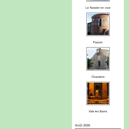
Le Nassier en crue
Payzac
Chassiers
Vals les Bains
Août 2026