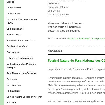
Clichés
«Ailleurs»
Dimanche 19 Août
Commerçants
Les Divols
Délires perso
Lapiaz et Dolmens
Education à l'environnement
RENE
Visite avec Maurice Lhomme
Rendez-vous à 8 heures 30
Et si on sortait ?
devant la gare de Beaulieu
Faune - Flore
18:30 Publié dans
Association Païolive
|
Lien perma
Festivités autour des Vans
Festivités Les Vans
25/06/2007
Gastronomie
Labeaume en Musiques
Festival Nature du Parc National des Cév
Le Festival Belles Pierres en
Musique
La première sortie de l’association Païolive organ
Parc National des Cevennes
Il s’agit d’une ballade littéraire au long des sent
Podcasts
Le roman de Firmin Boissin publié en 1877 se dérou
Randonnées
Mais l’écriture romanesque leur confèrent une port
décrits par l’écrivain permettra, tout en faisant l
Restaurants
d‘évènements dramatiques. A leur tour ces lieux 
Sorties Nature Lozère et Aveyron
Au long des chemins Joseph Charaix spécialiste de 
Vol Libre