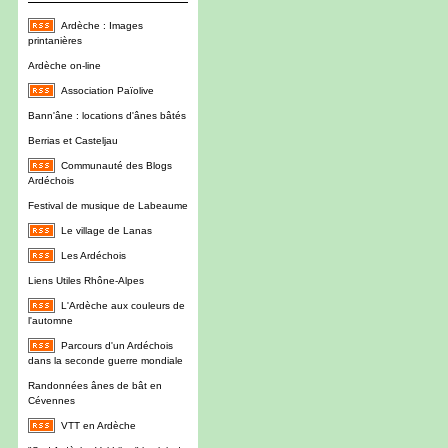
Ardèche : Images
printanières
Ardèche on-line
Association Païolive
Bann'âne : locations d'ânes bâtés
Berrias et Casteljau
Communauté des Blogs
Ardéchois
Festival de musique de Labeaume
Le village de Lanas
Les Ardéchois
Liens Utiles Rhône-Alpes
L'Ardèche aux couleurs de
l'automne
Parcours d'un Ardéchois
dans la seconde guerre mondiale
Randonnées ânes de bât en
Cévennes
VTT en Ardèche