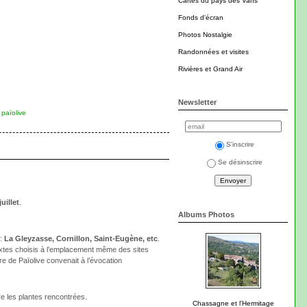
Cartes du pays des Vans
Fonds d'écran
Photos Nostalgie
Randonnées et visites
Rivières et Grand Air
Newsletter
 païolive
S'inscrire
Se désinscrire
juillet
.
Albums Photos
 :
La Gleyzasse, Cornillon, Saint-Eugène, etc
.
textes choisis à l’emplacement même des sites
re de Païolive convenait à l’évocation
re les plantes rencontrées.
Chassagne et l'Hermitage