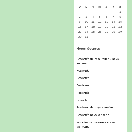
D
L
M
M
J
V
S
1
2
3
4
5
6
7
8
9
10
11
12
13
14
15
16
17
18
19
20
21
22
23
24
25
26
27
28
29
30
31
Notes récentes
Festivités du et autour du pays
vanséen
Festivités
Festivités
Festivités
Festivités
Festivités
Festivités du pays vanséen
Festivités pays vanséen
festivités vanséennes et des
alentours