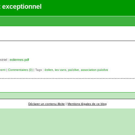
 exceptionnel
triel :
eoliennes.pdf
nent
|
Commentaires (0)
| Tags :
éolien
,
les vans
,
païolive
,
association païolive
Déclarer un contenu illicite
|
Mentions légales de ce blog