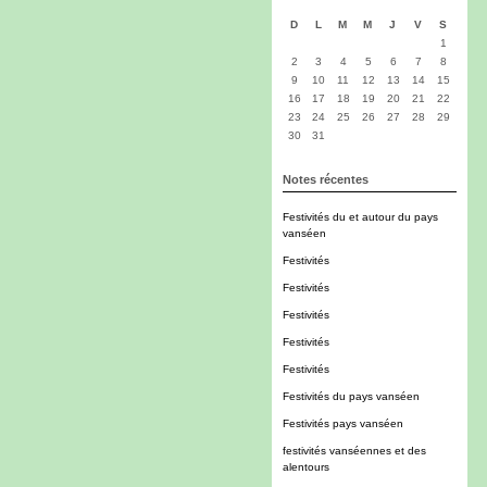
D
L
M
M
J
V
S
1
2
3
4
5
6
7
8
9
10
11
12
13
14
15
16
17
18
19
20
21
22
23
24
25
26
27
28
29
30
31
Notes récentes
Festivités du et autour du pays
vanséen
Festivités
Festivités
Festivités
Festivités
Festivités
Festivités du pays vanséen
Festivités pays vanséen
festivités vanséennes et des
alentours