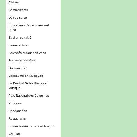
Clichés
Commerçants
Délires perso
Education à l'environnement
RENE
Et si on sortait ?
Faune - Flore
Festivités autour des Vans
Festivités Les Vans
Gastronomie
Labeaume en Musiques
Le Festival Belles Pierres en
Musique
Parc National des Cevennes
Podcasts
Randonnées
Restaurants
Sorties Nature Lozère et Aveyron
Vol Libre