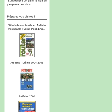
"Sud Ardèche Vol Libre" le club de
parapente des Vans
Préparez vos visites !
30 balades en famille en Ardèche
méridionale : Vallon-Pont-d'Arc,...
Ardèche - Drôme 2004-2005
Ardèche 2004