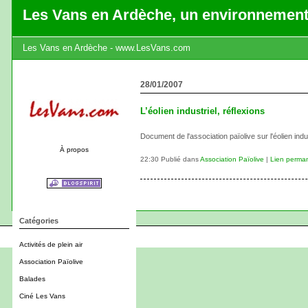
Les Vans en Ardèche, un environnement
Les Vans en Ardèche - www.LesVans.com
28/01/2007
L’éolien industriel, réflexions
Document de l'association païolive sur l'éolien indus
À propos
22:30 Publié dans
Association Païolive
|
Lien perma
Catégories
Activités de plein air
Association Païolive
Balades
Ciné Les Vans