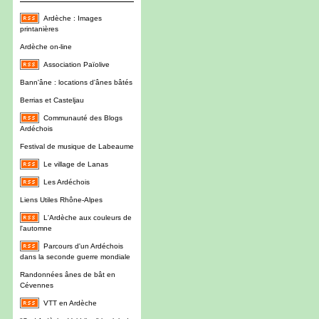
Ardèche : Images
printanières
Ardèche on-line
Association Païolive
Bann'âne : locations d'ânes bâtés
Berrias et Casteljau
Communauté des Blogs
Ardéchois
Festival de musique de Labeaume
Le village de Lanas
Les Ardéchois
Liens Utiles Rhône-Alpes
L'Ardèche aux couleurs de
l'automne
Parcours d'un Ardéchois
dans la seconde guerre mondiale
Randonnées ânes de bât en
Cévennes
VTT en Ardèche