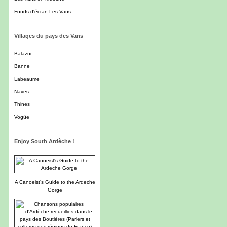
Fonds d'écran Les Vans
Villages du pays des Vans
Balazuc
Banne
Labeaume
Naves
Thines
Vogüe
Enjoy South Ardèche !
A Canoeist's Guide to the Ardeche
Gorge