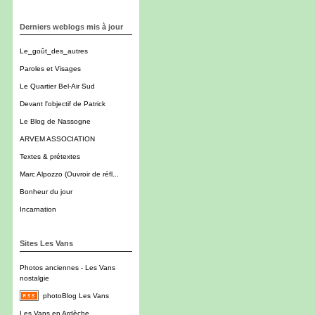
Derniers weblogs mis à jour
Le_goût_des_autres
Paroles et Visages
Le Quartier Bel-Air Sud
Devant l'objectif de Patrick
Le Blog de Nassogne
ARVEM ASSOCIATION
Textes & prétextes
Marc Alpozzo (Ouvroir de réfl...
Bonheur du jour
Incarnation
Sites Les Vans
Photos anciennes - Les Vans
nostalgie
photoBlog Les Vans
Les Vans en Ardèche