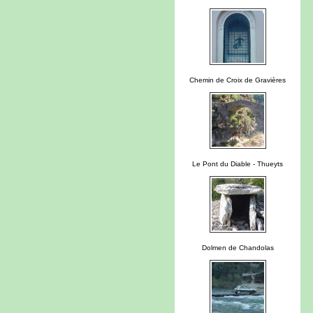
Chemin de Croix de Gravières
Le Pont du Diable - Thueyts
Dolmen de Chandolas