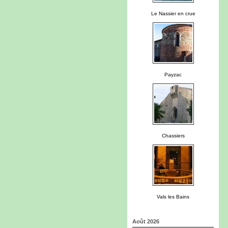
Le Nassier en crue
Payzac
Chassiers
Vals les Bains
Août 2026