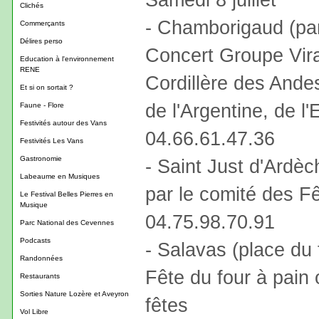
Clichés
- Chamborigaud (par
Commerçants
Délires perso
Concert Groupe Vira
Education à l'environnement
RENE
Cordillère des Andes
Et si on sortait ?
de l'Argentine, de l
Faune - Flore
Festivités autour des Vans
04.66.61.47.36
Festivités Les Vans
Gastronomie
- Saint Just d'Ardèc
Labeaume en Musiques
par le comité des Fê
Le Festival Belles Pierres en
Musique
04.75.98.70.91
Parc National des Cevennes
Podcasts
- Salavas (place du f
Randonnées
Fête du four à pain 
Restaurants
Sorties Nature Lozère et Aveyron
fêtes
Vol Libre