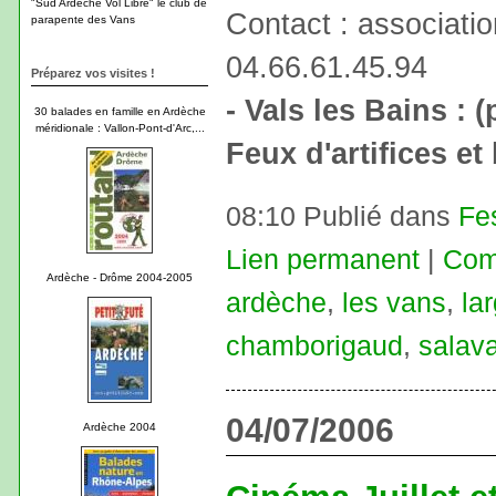
"Sud Ardèche Vol Libre" le club de
Contact : associati
parapente des Vans
04.66.61.45.94
Préparez vos visites !
- Vals les Bains : 
30 balades en famille en Ardèche
méridionale : Vallon-Pont-d'Arc,...
Feux d'artifices e
08:10 Publié dans
Fe
Lien permanent
|
Com
Ardèche - Drôme 2004-2005
ardèche
,
les vans
,
la
chamborigaud
,
salav
04/07/2006
Ardèche 2004