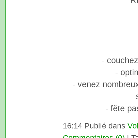
R
- couchez 
- opti
- venez nombreux,
- fête p
16:14 Publié dans
Vol
Commentaires (0)
| T