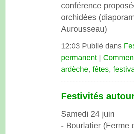
conférence proposée 
orchidées (diaporama
Aurousseau)
12:03 Publié dans
Fe
permanent
|
Commenta
ardèche
,
fêtes
,
festiva
Festivités autou
Samedi 24 juin
- Bourlatier (Ferme 