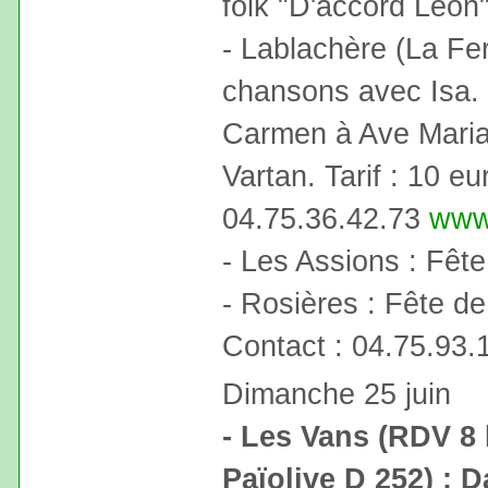
folk "D'accord Léon
- Lablachère (La Fe
chansons avec Isa. 
Carmen à Ave Maria
Vartan. Tarif : 10 e
04.75.36.42.73
www
- Les Assions : Fêt
- Rosières : Fête de 
Contact : 04.75.93.
Dimanche 25 juin
- Les Vans (RDV 8
Païolive D 252) : D