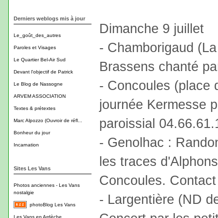
Derniers weblogs mis à jour
Dimanche 9 juillet
Le_goût_des_autres
- Chamborigaud (La
Paroles et Visages
Le Quartier Bel-Air Sud
Brassens chanté pa
Devant l'objectif de Patrick
- Concoules (place d
Le Blog de Nassogne
ARVEM ASSOCIATION
journée Kermesse pa
Textes & prétextes
paroissial 04.66.61.
Marc Alpozzo (Ouvroir de réfl...
Bonheur du jour
- Genolhac : Randon
Incarnation
les traces d'Alpho
Sites Les Vans
Concoules. Contact 
Photos anciennes - Les Vans
nostalgie
- Largentière (ND d
photoBlog Les Vans
Les Vans en Ardèche