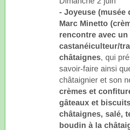
Dimanche 2 juin
- Joyeuse (musée d
Marc Minetto (crèm
rencontre avec un
castanéiculteur/tr
châtaignes
, qui pr
savoir-faire ainsi qu
châtaignier et son n
crèmes et confitur
gâteaux et biscuits
châtaignes, salé, te
boudin à la châtai