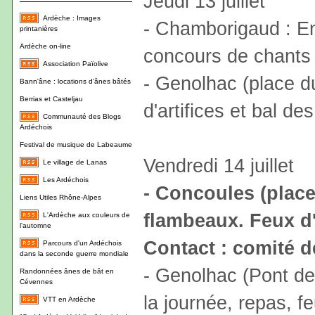
Jeudi 13 juillet
Ardèche : Images
- Chamborigaud : En
printanières
Ardèche on-line
concours de chants 
Association Païolive
- Genolhac (place d
Bann'âne : locations d'ânes bâtés
Berrias et Casteljau
d'artifices et bal d
Communauté des Blogs
Ardéchois
Festival de musique de Labeaume
Vendredi 14 juillet
Le village de Lanas
Les Ardéchois
- Concoules (place 
Liens Utiles Rhône-Alpes
flambeaux. Feux d'a
L'Ardèche aux couleurs de
l'automne
Contact : comité d
Parcours d'un Ardéchois
dans la seconde guerre mondiale
- Genolhac (Pont de
Randonnées ânes de bât en
Cévennes
la journée, repas, fe
VTT en Ardèche