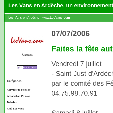
Les Vans en Ardèche, un environnement
Les Vans en Ardèche - www.LesVans.com
07/07/2006
Faites la fête a
À propos
Vendredi 7 juillet
- Saint Just d'Ardèc
Catégories
par le comité des Fê
Activités de plein air
04.75.98.70.91
Association Païolive
Balades
Ciné Les Vans
Samedi 8 juillet