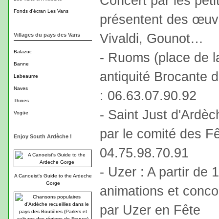
Concert par les peti
Fonds d'écran Les Vans
présentent des œuv
Vivaldi, Gounot…
Villages du pays des Vans
Balazuc
- Ruoms (place de la
Banne
antiquité Brocante 
Labeaume
Naves
: 06.63.07.90.92
Thines
- Saint Just d'Ardèc
Vogüe
par le comité des Fê
Enjoy South Ardèche !
04.75.98.70.91
- Uzer : A partir de 1
A Canoeist's Guide to the Ardeche
Gorge
animations et conco
par Uzer en Fête