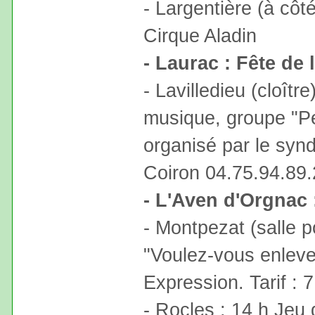
- Largentière (à côt
Cirque Aladin
- Laurac : Fête de 
- Lavilledieu (cloître
musique, groupe "Pe
organisé par le syndi
Coiron 04.75.94.89.
- L'Aven d'Orgnac 
- Montpezat (salle p
"Voulez-vous enleve
Expression. Tarif : 
- Rocles : 14 h Jeu 