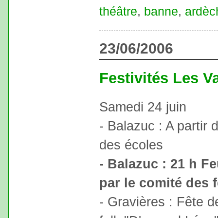
théâtre
,
banne
,
ardèc
23/06/2006
Festivités Les V
Samedi 24 juin
- Balazuc : A parti
des écoles
- Balazuc : 21 h F
par le comité des 
- Gravières : Fête 