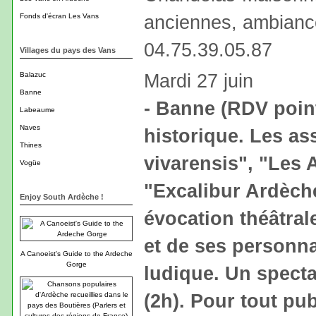
anciennes, ambiance
Fonds d'écran Les Vans
04.75.39.05.87
Villages du pays des Vans
Mardi 27 juin
Balazuc
Banne
- Banne (RDV point
Labeaume
Naves
historique. Les as
Thines
vivarensis", "Les
Vogüe
"Excalibur Ardèch
Enjoy South Ardèche !
évocation théâtral
et de ses personn
A Canoeist's Guide to the Ardeche
Gorge
ludique. Un spectac
(2h). Pour tout pu