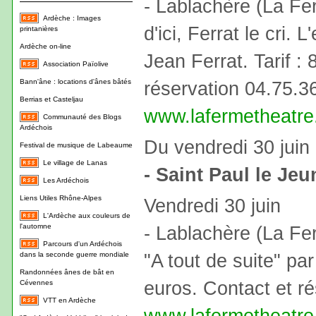
- Lablachère (La Fe
Ardèche : Images
d'ici, Ferrat le cri. 
printanières
Ardèche on-line
Jean Ferrat. Tarif :
Association Païolive
Bann'âne : locations d'ânes bâtés
réservation 04.75.3
Berrias et Casteljau
www.lafermetheatr
Communauté des Blogs
Ardéchois
Du vendredi 30 juin 
Festival de musique de Labeaume
Le village de Lanas
- Saint Paul le Jeu
Les Ardéchois
Liens Utiles Rhône-Alpes
Vendredi 30 juin
L'Ardèche aux couleurs de
l'automne
- Lablachère (La Fe
Parcours d'un Ardéchois
"A tout de suite" par
dans la seconde guerre mondiale
Randonnées ânes de bât en
euros. Contact et r
Cévennes
VTT en Ardèche
www.lafermetheatr