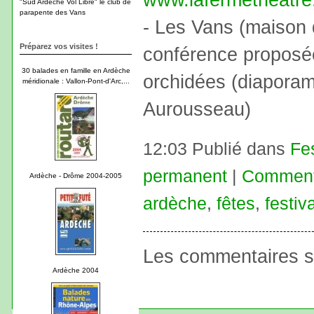
"Sud Ardèche Vol Libre" le club de
parapente des Vans
- Les Vans (maison 
Préparez vos visites !
conférence proposée 
30 balades en famille en Ardèche
orchidées (diaporama
méridionale : Vallon-Pont-d'Arc,...
Aurousseau)
12:03 Publié dans
Fe
permanent
|
Commenta
Ardèche - Drôme 2004-2005
ardèche
,
fêtes
,
festiva
Les commentaires s
Ardèche 2004