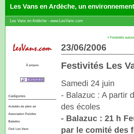
Les Vans en Ardèche, un environnement
Les Vans en Ardèche - www.LesVans.com
« Festivités autou
23/06/2006
Festivités Les V
À propos
Samedi 24 juin
- Balazuc : A parti
Catégories
des écoles
Activités de plein air
Association Païolive
- Balazuc : 21 h F
Balades
par le comité des 
Ciné Les Vans