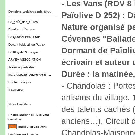
- Les Vans (RDV 8
Derniers weblogs mis à jour
Païolive D 252) : D
Le_goût_des_autres
Nature organisé pa
Paroles et Visages
Cévennes "Ballade 
Le Quartier Bel-Air Sud
Devant l'objectif de Patrick
Dormant de Païoli
Le Blog de Nassogne
écrivain et auteur 
ARVEM ASSOCIATION
Textes & prétextes
Durée : la matinée
Marc Alpozzo (Ouvroir de réfl...
Bonheur du jour
- Chandolas : Portes
Incarnation
artisans du village. 
Sites Les Vans
des talents cachés (a
Photos anciennes - Les Vans
anciens…). Circuit 
nostalgie
photoBlog Les Vans
Chandolas-Maisonne
Les Vans en Ardèche