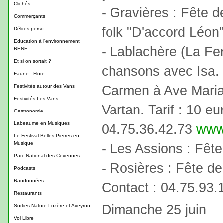
Clichés
- Gravières : Fête 
Commerçants
folk "D'accord Léon
Délires perso
Education à l'environnement
- Lablachère (La Fe
RENE
Et si on sortait ?
chansons avec Isa. 
Faune - Flore
Carmen à Ave Maria
Festivités autour des Vans
Festivités Les Vans
Vartan. Tarif : 10 e
Gastronomie
Labeaume en Musiques
04.75.36.42.73
www
Le Festival Belles Pierres en
Musique
- Les Assions : Fêt
Parc National des Cevennes
- Rosières : Fête de 
Podcasts
Randonnées
Contact : 04.75.93.
Restaurants
Dimanche 25 juin
Sorties Nature Lozère et Aveyron
Vol Libre