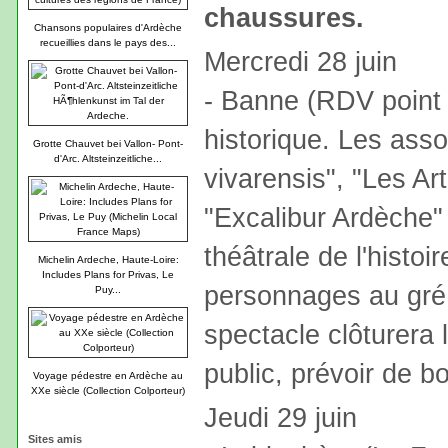
chaussures.
Chansons populaires d'Ardèche
recueillies dans le pays des...
Mercredi 28 juin
- Banne (RDV point 
historique. Les ass
Grotte Chauvet bei Vallon- Pont-
d'Arc. Altsteinzeitliche...
vivarensis", "Les A
"Excalibur Ardèche"
théâtrale de l'histo
Michelin Ardeche, Haute-Loire:
Includes Plans for Privas, Le
personnages au gré 
Puy...
spectacle clôturera l
public, prévoir de 
Voyage pédestre en Ardèche au
XXe siècle (Collection Colporteur)
Jeudi 29 juin
Sites amis