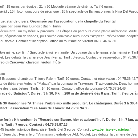
Tarif : 15 euros par équipe ; 21 h 30 Mooladé séance de cinéma. Tarif 6 euros.
péritif ; 16 h loto ; concours de pétanque ; 18 h spectacle de flamenco avec la Nina Del Fuego
e, stands divers. Organisée par l'association de la chapelle du Frontal
oque par Jean Paul Burgos : Bach, Tartini
écouverte : un mystérieux parcours. Les étapes du parcours d’une plante médicinale. Visite 
ale, dégustation de tisanes, puis soirée conviviale autour des "simples". Prévoir tenue adaptée
 florale. Contact et inscription : office du tourisme de Villefort 04.66.46.87.30
ie mime, soit fil…" Spectacle à voir en famille. Un voyage dans le temps et la mémoire. Tari
outet. Les débuts, la carrière de Jean Ferrat. Tarif : 8 euros. Contact et réservation : 04.75.3
feo di Cracovia" clavecin, violon, flûte
ette
 Brassens chanté par Thierry Palem. Tarif :10 euros. Contact et réservation : 04.75.36.42.
its de théâtre en Ardèche "Malaga" par la compagnie Traverses. Tragi-comédie. Deux homme
e des trains belges. Tarifs : 1(, 10 euros. Contact : office du tourisme 04.75.37.24.48
rade du Batistou". Durée : 3 h 30, 6 km, 280 m de dénivelé dès 8 ans. Tarif : 7 euros à 
h 30 Randonnée "A Thines, l'arbre aux mille produits". Le châtaignier. Durée 3 h 30, 
ontact : association "Les Amis de Thines" 04.75.36.94.85
ce fort) : 9 h randonnée "Regards sur Banne, hier et aujourd'hui". Durée : 3 h, 7 km, 
e. Tarif : 7 euros. Contact : 04.75.39.87.18
5 balade historique théâtralisé. Tarifs 6 et 3 euros. Contact :
www.berrias-et-casteljau.fr
Jean d’ici, Ferrat le cri" Animation théâtrale de J-M. Moutet. Les débuts, la carrière de Jean 