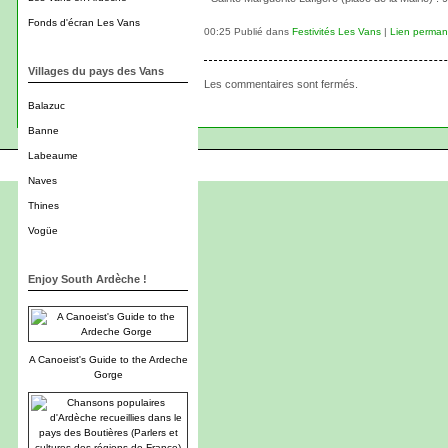
Fonds d'écran Les Vans
00:25 Publié dans
Festivités Les Vans
|
Lien perman
Villages du pays des Vans
Les commentaires sont fermés.
Balazuc
Banne
Labeaume
Naves
Thines
Vogüe
Enjoy South Ardèche !
A Canoeist's Guide to the Ardeche
Gorge