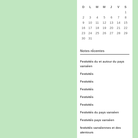
D
L
M
M
J
V
S
1
2
3
4
5
6
7
8
9
10
11
12
13
14
15
16
17
18
19
20
21
22
23
24
25
26
27
28
29
30
31
Notes récentes
Festivités du et autour du pays
vanséen
Festivités
Festivités
Festivités
Festivités
Festivités
Festivités du pays vanséen
Festivités pays vanséen
festivités vanséennes et des
alentours