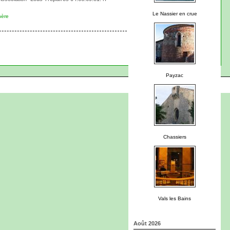
Le Nassier en crue
hère
Payzac
Chassiers
Vals les Bains
Août 2026