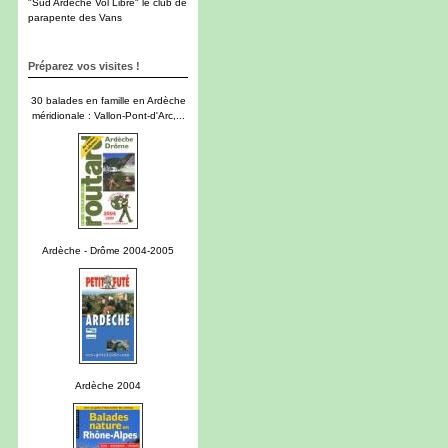
"Sud Ardèche Vol Libre" le club de
parapente des Vans
Préparez vos visites !
30 balades en famille en Ardèche
méridionale : Vallon-Pont-d'Arc,...
Ardèche - Drôme 2004-2005
Ardèche 2004