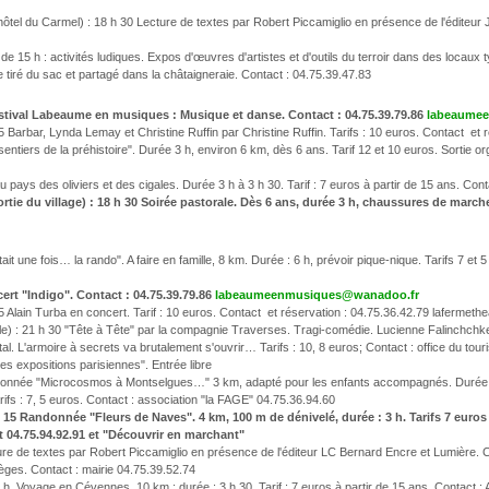
hôtel du Carmel) : 18 h 30 Lecture de textes par Robert Piccamiglio en présence de l'éditeur 
ir de 15 h : activités ludiques. Expos d'œuvres d'artistes et d'outils du terroir dans des locau
ue tiré du sac et partagé dans la châtaigneraie. Contact : 04.75.39.47.83
estival Labeaume en musiques : Musique et danse. Contact : 04.75.39.79.86
labeaume
Barbar, Lynda Lemay et Christine Ruffin par Christine Ruffin. Tarifs : 10 euros. Contact et 
sentiers de la préhistoire". Durée 3 h, environ 6 km, dès 6 ans. Tarif 12 et 10 euros. Sortie 
 pays des oliviers et des cigales. Durée 3 h à 3 h 30. Tarif : 7 euros à partir de 15 ans. Cont
tie du village) : 18 h 30 Soirée pastorale. Dès 6 ans, durée 3 h, chaussures de marche
it une fois… la rando". A faire en famille, 8 km. Durée : 6 h, prévoir pique-nique. Tarifs 7 et
ert "Indigo". Contact : 04.75.39.79.86
labeaumeenmusiques@wanadoo.fr
 Alain Turba en concert. Tarif : 10 euros. Contact et réservation : 04.75.36.42.79 lafermeth
e) : 21 h 30 "Tête à Tête" par la compagnie Traverses. Tragi-comédie. Lucienne Falinchchke
. L'armoire à secrets va brutalement s'ouvrir… Tarifs : 10, 8 euros; Contact : office du tou
es expositions parisiennes". Entrée libre
onnée "Microcosmos à Montselgues…" 3 km, adapté pour les enfants accompagnés. Durée 3 h 
rifs : 7, 5 euros. Contact : association "la FAGE" 04.75.36.94.60
 15 Randonnée "Fleurs de Naves". 4 km, 100 m de dénivelé, durée : 3 h. Tarifs 7 euros 
04.75.94.92.91 et "Découvrir en marchant"
ture de textes par Robert Piccamiglio en présence de l'éditeur LC Bernard Encre et Lumière. C
èges. Contact : mairie 04.75.39.52.74
: 9 h Voyage en Cévennes. 10 km ; durée : 3 h 30. Tarif : 7 euros à partir de 15 ans. Contact 