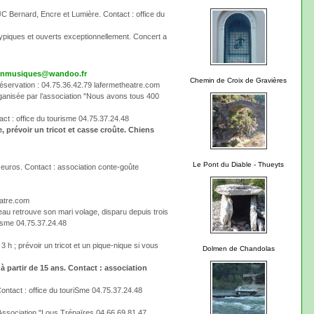
JC Bernard, Encre et Lumière. Contact : office du
x typiques et ouverts exceptionnellement. Concert a
enmusiques@wandoo.fr
Chemin de Croix de Gravières
réservation : 04.75.36.42.79 lafermetheatre.com
organisée par l’association "Nous avons tous 400
act : office du tourisme 04.75.37.24.48
, prévoir un tricot et casse croûte. Chiens
Le Pont du Diable - Thueyts
 5 euros. Contact : association conte-goûte
eatre.com
au retrouve son mari volage, disparu depuis trois
risme 04.75.37.24.48
; prévoir un tricot et un pique-nique si vous
Dolmen de Chandolas
à partir de 15 ans. Contact : association
ontact : office du touriSme 04.75.37.24.48
: Association "Lous Trépaïres 04.66.69.81.47