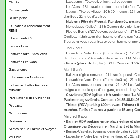
- Labeaume : Fête votive, jeux, bal et buvette
Clichés
- Les Vans : 18 h stade de foot : tournoi de foot. 
Commerçants
- Naves : Fête du village : 10 h 30 messe ; 12 h a
d'artifice ; 22 h feu d'artifices.
Délires perso
- Malons : Fête du Frontal. Randonnée, pétanqu
Education à l'environnement
- Monselgues (église) : 18 h Concert de violon bar
RENE
- Pied de Borne (RDV devant boulangerie) : 17 h D
Cueillette, fabrication d’un baume et d’une eau flor
Et si on sortait ?
5 euros et vous repartirez avec un baume et une eau
Faune - Flore
Lundi 7 août
- Lablachère Notre Dame (Ferme théâtre) : 17 h "So
Festivités autour des Vans
d’ici, Ferrat le cri" Animation théâtrale de J-M. M
Festivités Les Vans
- Naves (place de l'église) : 21 h Concert "L'Or
Gastronomie
Mardi 8 août
- Balazuc (église romane) : 21 h soirée poésie Col
Labeaume en Musiques
- Lablachère Notre Dame (Ferme théâtre) : 21 h 15
- Les Vans (couvent des sœurs) : 21 h 30 Les Nu
Le Festival Belles Pierres en
malgré eux sur le quai d'une gare, une nuit de grèv
Musique
- Gravières (RDV église) : 9 h randonnée "La Vi
Parc National des Cevennes
Patrimoine graviérois. Contact : 04.75.88.54.06
- Thines (RDV parking 600 m avant Thines) : 9 
Podcasts
marcher. Tarifs : 7 euros à partir de 15 ans; C
Randonnées
Mercredi 9 août
Restaurants
- Banne (RDV parking entre place église et pla
Organisée par Découvrir en Marchant et la Mairi
Sorties Nature Lozère et Aveyron
- Berrias-Casteljau (commanderie de Jalès) : 16 h 4
- Lablachère Notre Dame (Ferme théâtre) : 21 h 15 "
Vol Libre