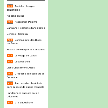
Ardèche : Images
printanières
Ardèche on-line
Association Païolive
Bann'âne : locations d'ânes bâtés
Berrias et Casteljau
Communauté des Blogs
Ardéchois
Festival de musique de Labeaume
Le village de Lanas
Les Ardéchois
Liens Utiles Rhône-Alpes
L'Ardèche aux couleurs de
l'automne
Parcours d'un Ardéchois
dans la seconde guerre mondiale
Randonnées ânes de bât en
Cévennes
VTT en Ardèche