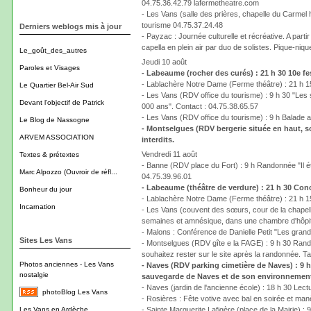
04.75.36.42.79 lafermetheatre.com
- Les Vans (salle des prières, chapelle du Carmel 
tourisme 04.75.37.24.48
Derniers weblogs mis à jour
- Payzac : Journée culturelle et récréative. A part
capella en plein air par duo de solistes. Pique-niq
Le_goût_des_autres
Jeudi 10 août
Paroles et Visages
- Labeaume (rocher des curés) : 21 h 30 10e f
- Lablachère Notre Dame (Ferme théâtre) : 21 h 15 
Le Quartier Bel-Air Sud
- Les Vans (RDV office du tourisme) : 9 h 30 "Les 
Devant l'objectif de Patrick
000 ans". Contact : 04.75.38.65.57
- Les Vans (RDV office du tourisme) : 9 h Balade au
Le Blog de Nassogne
- Montselgues (RDV bergerie située en haut, sor
ARVEM ASSOCIATION
interdits.
Vendredi 11 août
Textes & prétextes
- Banne (RDV place du Fort) : 9 h Randonnée "Il éta
Marc Alpozzo (Ouvroir de réfl...
04.75.39.96.01
- Labeaume (théâtre de verdure) : 21 h 30 Conc
Bonheur du jour
- Lablachère Notre Dame (Ferme théâtre) : 21 h 15
Incarnation
- Les Vans (couvent des sœurs, cour de la chapell
semaines et amnésique, dans une chambre d'hôpital
- Malons : Conférence de Danielle Petit "Les grand
Sites Les Vans
- Montselgues (RDV gîte e la FAGE) : 9 h 30 Rand
souhaitez rester sur le site après la randonnée. Ta
Photos anciennes - Les Vans
- Naves (RDV parking cimetière de Naves) : 9 h
nostalgie
sauvegarde de Naves et de son environnement 
- Naves (jardin de l'ancienne école) : 18 h 30 Lec
photoBlog Les Vans
- Rosières : Fête votive avec bal en soirée et man
Les Vans en Ardèche
- Sainte Marguerite Lafigère (place de la Mairie) 