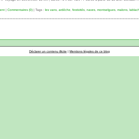
ent
|
Commentaires (0)
| Tags :
les vans
,
ardèche
,
festivités
,
naves
,
montselgues
,
malons
,
lablac
Déclarer un contenu illicite
|
Mentions légales de ce blog