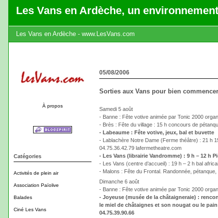
Les Vans en Ardèche, un environnement
Les Vans en Ardèche - www.LesVans.com
05/08/2006
Sorties aux Vans pour bien commencer
À propos
Samedi 5 août
- Banne : Fête votive animée par Tonic 2000 organ
- Brès : Fête du village : 15 h concours de pétanqu
- Labeaume : Fête votive, jeux, bal et buvette
- Lablachère Notre Dame (Ferme théâtre) : 21 h 15 "
04.75.36.42.79 lafermetheatre.com
- Les Vans (librairie Vandromme) : 9 h – 12 h P
Catégories
- Les Vans (centre d’accueil) : 19 h – 2 h bal africai
- Malons : Fête du Frontal. Randonnée, pétanque, s
Activités de plein air
Dimanche 6 août
Association Païolive
- Banne : Fête votive animée par Tonic 2000 organ
- Joyeuse (musée de la châtaigneraie) : rencon
Balades
le miel de châtaignes et son nougat ou le pain 
Ciné Les Vans
04.75.39.90.66