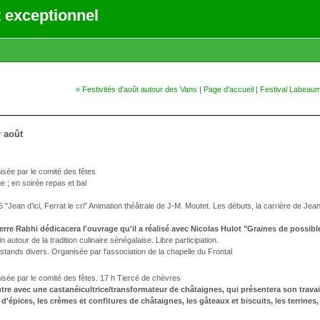
 exceptionnel
« Festivités d'août autour des Vans
|
Page d'accueil
|
Festival Labeaum
 août
isée par le comité des fêtes
e ; en soirée repas et bal
Jean d’ici, Ferrat le cri" Animation théâtrale de J-M. Moutet. Les débuts, la carrière de Jean 
ierre Rabhi dédicacera l'ouvrage qu'il a réalisé avec Nicolas Hulot "Graines de possibl
n autour de la tradition culinaire sénégalaise. Libre participation.
tands divers. Organisée par l'association de la chapelle du Frontal
isée par le comité des fêtes. 17 h Tiercé de chèvres
tre avec une castanéicultrice/transformateur de châtaignes, qui présentera son travai
d'épices, les crèmes et confitures de châtaignes, les gâteaux et biscuits, les terrines, 