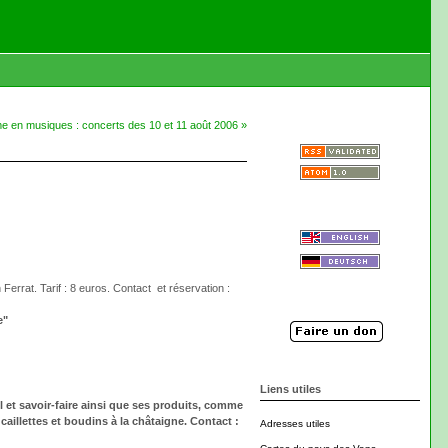
e en musiques : concerts des 10 et 11 août 2006 »
Ferrat. Tarif : 8 euros. Contact et réservation :
e"
Liens utiles
l et savoir-faire ainsi que ses produits, comme
caillettes et boudins à la châtaigne. Contact :
Adresses utiles