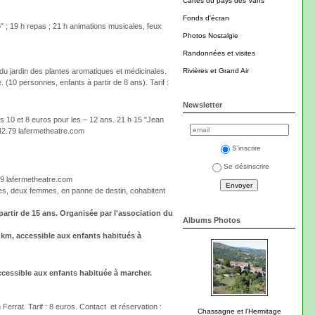
Cartes du pays des Vans
Fonds d'écran
" ; 19 h repas ; 21 h animations musicales, feux
Photos Nostalgie
Randonnées et visites
Rivières et Grand Air
du jardin des plantes aromatiques et médicinales.
. (10 personnes, enfants à partir de 8 ans). Tarif :
Newsletter
fs 10 et 8 euros pour les – 12 ans. 21 h 15 "Jean
6.42.79 lafermetheatre.com
S'inscrire
Se désinscrire
79 lafermetheatre.com
s, deux femmes, en panne de destin, cohabitent
partir de 15 ans. Organisée par l'association du
Albums Photos
4 km, accessible aux enfants habitués à
accessible aux enfants habituée à marcher.
Ferrat. Tarif : 8 euros. Contact et réservation :
Chassagne et l'Hermitage