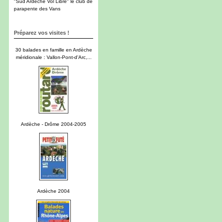
"Sud Ardèche Vol Libre" le club de
parapente des Vans
Préparez vos visites !
30 balades en famille en Ardèche
méridionale : Vallon-Pont-d'Arc,...
Ardèche - Drôme 2004-2005
Ardèche 2004