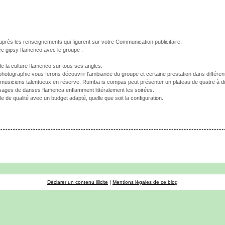
’après les renseignements qui figurent sur votre Communication publicitaire.
 gipsy flamenco avec le groupe :
 de la culture flamenco sur tous ses angles.
 photographie vous ferons découvrir l’ambiance du groupe et certaine prestation dans différent
musiciens talentueux en réserve. Rumba is compas peut présenter un plateau de quatre à dix 
sages de danses flamenca enflamment littéralement les soirées.
e de qualité avec un budget adapté, quelle que soit la configuration.
Déclarer un contenu illicite
|
Mentions légales de ce blog