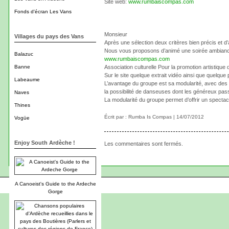
Site web:
www.rumbaiscompas.com
Fonds d'écran Les Vans
Monsieur
Villages du pays des Vans
Après une sélection deux critères bien précis et d
Nous vous proposons d’animé une soirée ambiance
Balazuc
www.rumbaiscompas.com
Banne
Association culturelle Pour la promotion artistique
Sur le site quelque extrait vidéo ainsi que quelque
Labeaume
L’avantage du groupe est sa modularité, avec des 
la possibilité de danseuses dont les généreux pas
Naves
La modularité du groupe permet d’offrir un spectacl
Thines
Écrit par : Rumba Is Compas | 14/07/2012
Vogüe
Enjoy South Ardèche !
Les commentaires sont fermés.
A Canoeist's Guide to the Ardeche
Gorge