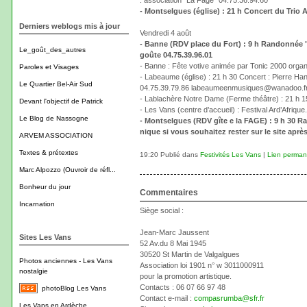
: association "La Fage" 04.75.36.94.60
- Montselgues (église) : 21 h Concert du Trio A
Derniers weblogs mis à jour
Vendredi 4 août
- Banne (RDV place du Fort) : 9 h Randonnée "Il
Le_goût_des_autres
goûte 04.75.39.96.01
- Banne : Fête votive animée par Tonic 2000 organ
Paroles et Visages
- Labeaume (église) : 21 h 30 Concert : Pierre H
Le Quartier Bel-Air Sud
04.75.39.79.86 labeaumeenmusiques@wanadoo.f
- Lablachère Notre Dame (Ferme théâtre) : 21 h 15 
Devant l'objectif de Patrick
- Les Vans (centre d’accueil) : Festival Ard’Afriq
Le Blog de Nassogne
- Montselgues (RDV gîte e la FAGE) : 9 h 30 
nique si vous souhaitez rester sur le site aprè
ARVEM ASSOCIATION
Textes & prétextes
19:20 Publié dans
Festivités Les Vans
|
Lien perman
Marc Alpozzo (Ouvroir de réfl...
Bonheur du jour
Commentaires
Incarnation
Siège social :
Jean-Marc Jaussent
Sites Les Vans
52 Av.du 8 Mai 1945
30520 St Martin de Valgalgues
Photos anciennes - Les Vans
Association loi 1901 n° w 3011000911
nostalgie
pour la promotion artistique.
Contacts : 06 07 66 97 48
photoBlog Les Vans
Contact e-mail :
compasrumba@sfr.fr
Les Vans en Ardèche