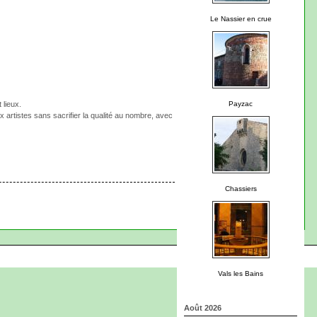
Le Nassier en crue
 lieux.
Payzac
artistes sans sacrifier la qualité au nombre, avec
Chassiers
Vals les Bains
Août 2026