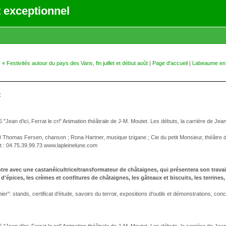
 exceptionnel
« Festivités autour du pays des Vans, fin juillet et début août
|
Page d'accueil
|
Labeaume en m
t
Jean d’ici, Ferrat le cri" Animation théâtrale de J-M. Moutet. Les débuts, la carrière de Jean 
 30 Thomas Fersen, chanson ; Rona Hartner, musique tzigane ; Cie du petit Monsieur, théâtre de
ct : 04.75.39.99.73 www.lapleinelune.com
tre avec une castanéicultrice/transformateur de châtaignes, qui présentera son travai
d'épices, les crèmes et confitures de châtaignes, les gâteaux et biscuits, les terrines, 
ier": stands, certificat d'étude, savoirs du terroir, expositions d'outils et démonstrations, c