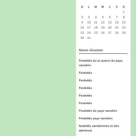
D
L
M
M
J
V
S
1
2
3
4
5
6
7
8
9
10
11
12
13
14
15
16
17
18
19
20
21
22
23
24
25
26
27
28
29
30
31
Notes récentes
Festivités du et autour du pays
vanséen
Festivités
Festivités
Festivités
Festivités
Festivités
Festivités du pays vanséen
Festivités pays vanséen
festivités vanséennes et des
alentours