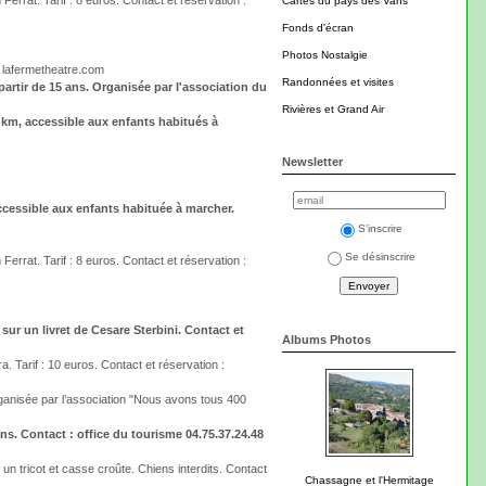
Ferrat. Tarif : 8 euros. Contact et réservation :
Cartes du pays des Vans
Fonds d'écran
Photos Nostalgie
9 lafermetheatre.com
Randonnées et visites
partir de 15 ans. Organisée par l'association du
Rivières et Grand Air
4 km, accessible aux enfants habitués à
Newsletter
accessible aux enfants habituée à marcher.
S'inscrire
Se désinscrire
Ferrat. Tarif : 8 euros. Contact et réservation :
sur un livret de Cesare Sterbini. Contact et
Albums Photos
. Tarif : 10 euros. Contact et réservation :
organisée par l’association "Nous avons tous 400
 ans. Contact : office du tourisme 04.75.37.24.48
un tricot et casse croûte. Chiens interdits. Contact
Chassagne et l'Hermitage