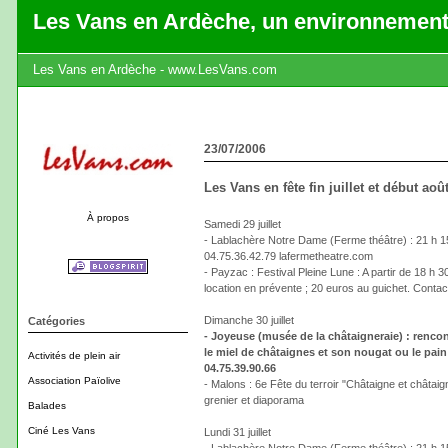
Les Vans en Ardèche, un environnement
Les Vans en Ardèche - www.LesVans.com
23/07/2006
Les Vans en fête fin juillet et début aoû
À propos
Samedi 29 juillet
- Lablachère Notre Dame (Ferme théâtre) : 21 h 15 "
04.75.36.42.79 lafermetheatre.com
- Payzac : Festival Pleine Lune : A partir de 18 h
location en prévente ; 20 euros au guichet. Conta
Dimanche 30 juillet
Catégories
- Joyeuse (musée de la châtaigneraie) : rencon
le miel de châtaignes et son nougat ou le pain 
Activités de plein air
04.75.39.90.66
Association Païolive
- Malons : 6e Fête du terroir "Châtaigne et châtaign
grenier et diaporama
Balades
Ciné Les Vans
Lundi 31 juillet