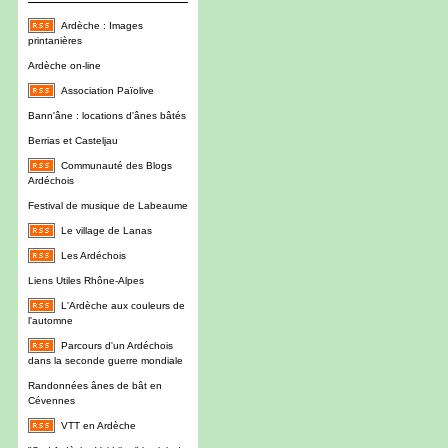
Ardèche : Images
printanières
Ardèche on-line
Association Païolive
Bann'âne : locations d'ânes bâtés
Berrias et Casteljau
Communauté des Blogs
Ardéchois
Festival de musique de Labeaume
Le village de Lanas
Les Ardéchois
Liens Utiles Rhône-Alpes
L'Ardèche aux couleurs de
l'automne
Parcours d'un Ardéchois
dans la seconde guerre mondiale
Randonnées ânes de bât en
Cévennes
VTT en Ardèche