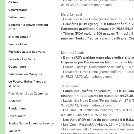
- Lablachère Notre Dame (Ferme théâtre) : 21 h 15 "
Clichés
04.75.36.42.79 lafermetheatre.com
Commerçants
Mardi 1er août
Délires perso
- Lablachère Notre Dame (Ferme théâtre) : 21 h 15
- Gravières (RDV église) : 9 h randonnée "La Vi
Education à l'environnement
Patrimoine graviérois. Contact : 04.75.88.54.06
RENE
- Thines (RDV parking 600 m avant Thines) : 9 
Et si on sortait ?
marcher. Tarifs : 7 euros à partir de 15 ans; C
Faune - Flore
Festivités autour des Vans
Mercredi 2 août
- Banne (RDV parking entre place église et pla
Festivités Les Vans
Organisée par Découvrir en Marchant et la Mairi
Gastronomie
- Berrias-Casteljau (commanderie de Jalès) : 16 h 4
- Lablachère Notre Dame (Ferme théâtre) : 21 h 15 "
Labeaume en Musiques
04.75.36.42.79 lafermetheatre.com
Le Festival Belles Pierres en
Musique
Jeudi 3 août
- Labeaume (théâtre de verdure) : 21 h 30 Conc
Parc National des Cevennes
réservation : Labeaume en musiques 04.75.
- Lablachère Notre Dame (Ferme théâtre) : 17 h "Smo
Podcasts
04.75.36.42.79 lafermetheatre.com
Randonnées
- Les Vans (RDV office du tourisme) : 9 h 30 "Les 
000 ans". Contact : 04.75.38.65.57
Restaurants
- Les Vans (RDV office du tourisme) : 9 h Balade
Sorties Nature Lozère et Aveyron
- Les Vans : Festival Ard’Afrique. 17 h – 24 h Marc
- Montselgues (RDV bergerie située en haut, sortie
Vol Libre