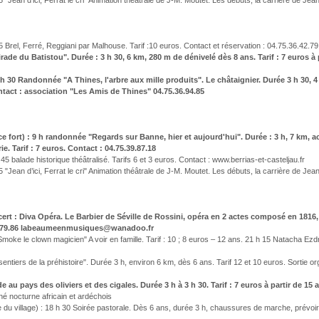
Jean d’ici, Ferrat le cri" Animation théâtrale de J-M. Moutet. Les débuts, la carrière de Jean 
 Brel, Ferré, Reggiani par Malhouse. Tarif :10 euros. Contact et réservation : 04.75.36.42.7
rade du Batistou". Durée : 3 h 30, 6 km, 280 m de dénivelé dès 8 ans. Tarif : 7 euros à 
h 30 Randonnée "A Thines, l'arbre aux mille produits". Le châtaignier. Durée 3 h 30, 
ontact : association "Les Amis de Thines" 04.75.36.94.85
ce fort) : 9 h randonnée "Regards sur Banne, hier et aujourd'hui". Durée : 3 h, 7 km, 
e. Tarif : 7 euros. Contact : 04.75.39.87.18
5 balade historique théâtralisé. Tarifs 6 et 3 euros. Contact : www.berrias-et-casteljau.fr
Jean d’ici, Ferrat le cri" Animation théâtrale de J-M. Moutet. Les débuts, la carrière de Jean 
ert : Diva Opéra. Le Barbier de Séville de Rossini, opéra en 2 actes composé en 1816, 
39.79.86 labeaumeenmusiques@wanadoo.fr
ke le clown magicien" A voir en famille. Tarif : 10 ; 8 euros – 12 ans. 21 h 15 Natacha Ezdra
sentiers de la préhistoire". Durée 3 h, environ 6 km, dès 6 ans. Tarif 12 et 10 euros. Sortie 
 au pays des oliviers et des cigales. Durée 3 h à 3 h 30. Tarif : 7 euros à partir de 15
hé nocturne africain et ardéchois
 du village) : 18 h 30 Soirée pastorale. Dès 6 ans, durée 3 h, chaussures de marche, prévoir 