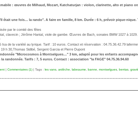
mabile : œuvres de Milhaud, Mozart, Katchaturjan : violon, clarinette, alto et piano or
 était une fois… la rando". A faire en famille, 8 km. Durée : 6 h, prévoir pique-nique. 
isée par le comité des fêtes
antaï, clavecin ; Jérôme Hantaï, viole de gambe. Œuvres de Bach, sonates BMW 1027 à 1029
r
Isa de la variété au lyrique. Tarif : 10 euros. Contact et réservation : 04.75.36.42.79 laferm
ue. 19 h 30,Thomas Sidibé, Sergent Garcia et Pierre Dupont
Randonnée "Microcosmos à Montselgues…" 3 km, adapté pour les enfants accompagnés. 
s la randonnée. Tarifs : 7, 5 euros. Contact : association "la FAGE" 04.75.36.94.60
ent
|
Commentaires (1)
| Tags :
les vans
,
ardèche
,
labeaume
,
banne
,
montselgues
,
berrias
,
gravi