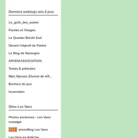
Derniers weblogs mis à jour
Le_goût_des_autres
Paroles et Visages
Le Quartier Bel-Air Sud
Devant l'objectif de Patrick
Le Blog de Nassogne
ARVEM ASSOCIATION
Textes & prétextes
Marc Alpozzo (Ouvroir de réfl...
Bonheur du jour
Incarnation
Sites Les Vans
Photos anciennes - Les Vans
nostalgie
photoBlog Les Vans
Les Vans en Ardèche