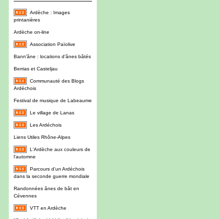
Ardèche : Images
printanières
Ardèche on-line
Association Païolive
Bann'âne : locations d'ânes bâtés
Berrias et Casteljau
Communauté des Blogs
Ardéchois
Festival de musique de Labeaume
Le village de Lanas
Les Ardéchois
Liens Utiles Rhône-Alpes
L'Ardèche aux couleurs de
l'automne
Parcours d'un Ardéchois
dans la seconde guerre mondiale
Randonnées ânes de bât en
Cévennes
VTT en Ardèche