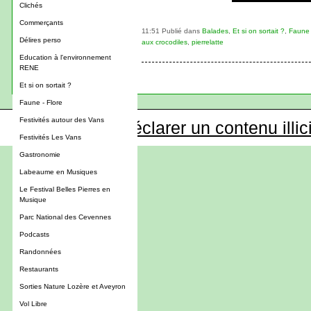
Clichés
Commerçants
11:51 Publié dans
Balades
,
Et si on sortait ?
,
Faune 
Délires perso
aux crocodiles
,
pierrelatte
Education à l'environnement
RENE
Et si on sortait ?
Faune - Flore
Festivités autour des Vans
Déclarer un contenu illic
Festivités Les Vans
Gastronomie
Labeaume en Musiques
Le Festival Belles Pierres en
Musique
Parc National des Cevennes
Podcasts
Randonnées
Restaurants
Sorties Nature Lozère et Aveyron
Vol Libre