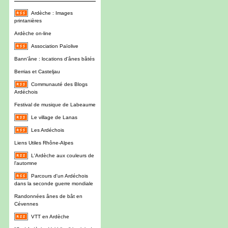
Ardèche : Images
printanières
Ardèche on-line
Association Païolive
Bann'âne : locations d'ânes bâtés
Berrias et Casteljau
Communauté des Blogs
Ardéchois
Festival de musique de Labeaume
Le village de Lanas
Les Ardéchois
Liens Utiles Rhône-Alpes
L'Ardèche aux couleurs de
l'automne
Parcours d'un Ardéchois
dans la seconde guerre mondiale
Randonnées ânes de bât en
Cévennes
VTT en Ardèche