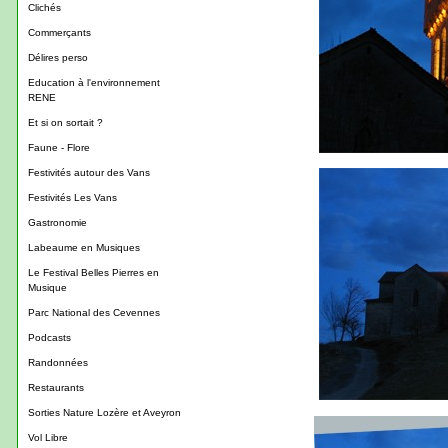
Clichés
Commerçants
Délires perso
Education à l'environnement
RENE
Et si on sortait ?
Faune - Flore
Festivités autour des Vans
Festivités Les Vans
Gastronomie
Labeaume en Musiques
Le Festival Belles Pierres en
Musique
Parc National des Cevennes
Podcasts
Randonnées
Restaurants
Sorties Nature Lozère et Aveyron
Vol Libre