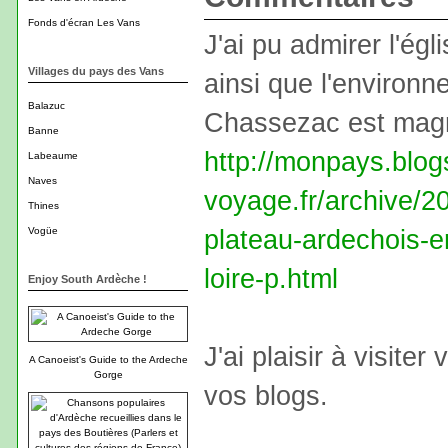
Fonds d'écran Les Vans
J'ai pu admirer l'égl
Villages du pays des Vans
ainsi que l'environn
Balazuc
Chassezac est magn
Banne
http://monpays.blog
Labeaume
Naves
voyage.fr/archive/2
Thines
plateau-ardechois-e
Vogüe
loire-p.html
Enjoy South Ardèche !
J'ai plaisir à visiter
A Canoeist's Guide to the Ardeche
Gorge
vos blogs.