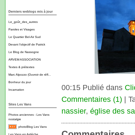
Derniers weblogs mis à jour
Le_goût_des_autres
Paroles et Visages
Le Quartier Bel-Air Sud
Devant l'objectif de Patrick
Le Blog de Nassogne
ARVEM ASSOCIATION
Textes & prétextes
Marc Alpozzo (Ouvroir de réfl...
Bonheur du jour
00:15 Publié dans
Cl
Incarnation
Commentaires (1)
| T
Sites Les Vans
nassier
,
église des sa
Photos anciennes - Les Vans
nostalgie
photoBlog Les Vans
Commentaires
Les Vans en Ardèche