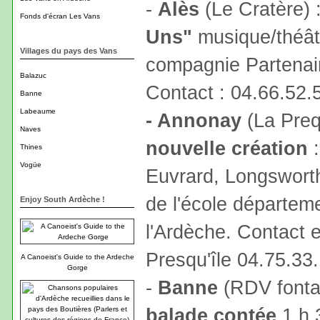
-
Alès
(Le Cratère) 
Fonds d'écran Les Vans
Uns"
musique/théâtr
Villages du pays des Vans
compagnie Partenair
Balazuc
Contact : 04.66.52.
Banne
Labeaume
- Annonay
(La Prequ
Naves
nouvelle création
:
Thines
Vogüe
Euvrard, Longsworth,
de l'école départem
Enjoy South Ardèche !
l'Ardèche. Contact e
Presqu'île 04.75.33
A Canoeist's Guide to the Ardeche
Gorge
-
Banne
(RDV fontai
balade contée
1 h 3