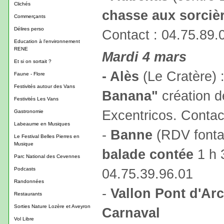
Clichés
chasse aux sorciè
Commerçants
Délires perso
Contact : 04.75.89.
Education à l'environnement
RENE
Mardi 4 mars
Et si on sortait ?
- Alès
(Le Cratère) 
Faune - Flore
Festivités autour des Vans
Banana"
création d
Festivités Les Vans
Excentricos. Contac
Gastronomie
Labeaume en Musiques
-
Banne
(RDV fontai
Le Festival Belles Pierres en
Musique
balade contée
1 h 3
Parc National des Cevennes
Podcasts
04.75.39.96.01
Randonnées
-
Vallon Pont d'Arc
Restaurants
Sorties Nature Lozère et Aveyron
Carnaval
Vol Libre