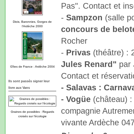
Pas". Contact et ins
-
Sampzon
(salle p
Diois, Baronnies, Gorges de
l'Ardèche 2000
concours de belot
Rocher
-
Privas
(théâtre) :
Jules Renard"
par 
Gîtes de France : Ardèche 2004
Contact et réservati
Ils sont passés signer leur
- Salavas : Carnav
livre aux Vans
- Vogüe
(château) :
compagnie Autrement
Graines de possibles : Regards
croisés sur l'écologie
vivante Ardèche 04