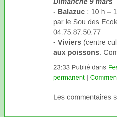
Dimanche 9 mars
-
Balazuc
: 10 h – 
par le Sou des Ecol
04.75.87.50.77
- Viviers
(centre cul
aux poissons
. Con
23:33 Publié dans
Fe
permanent
|
Commenta
Les commentaires s