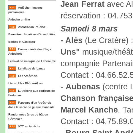
Jean Ferrat
avec Al
Ardèche : Images
printanières
réservation : 04.75
Ardèche on-line
Samedi 8 mars
Association Païolive
Bann'âne : locations d'ânes bâtés
- Alès
(Le Cratère) 
Berrias et Casteljau
Uns"
musique/théâtr
Communauté des Blogs
Ardéchois
compagnie Partenair
Festival de musique de Labeaume
Le village de Lanas
Contact : 04.66.52.
Les Ardéchois
Liens Utiles Rhône-Alpes
-
Aubenas
(centre 
L'Ardèche aux couleurs de
l'automne
Chanson française 
Parcours d'un Ardéchois
Marcel Kanche
. Ta
dans la seconde guerre mondiale
Randonnées ânes de bât en
Contact : 04.75.89.
Cévennes
VTT en Ardèche
-
Bourg Saint Andé