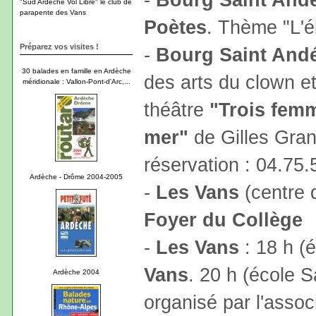
"Sud Ardèche Vol Libre" le club de
parapente des Vans
Poètes
. Thème "L'él
Préparez vos visites !
-
Bourg Saint And
30 balades en famille en Ardèche
des arts du clown et
méridionale : Vallon-Pont-d'Arc,...
théâtre
"Trois fem
mer"
de Gilles Grano
réservation : 04.75.
Ardèche - Drôme 2004-2005
-
Les Vans
(centre d
Foyer du Collège
-
Les Vans
: 18 h (
Vans
. 20 h (école 
Ardèche 2004
organisé par l'assoc