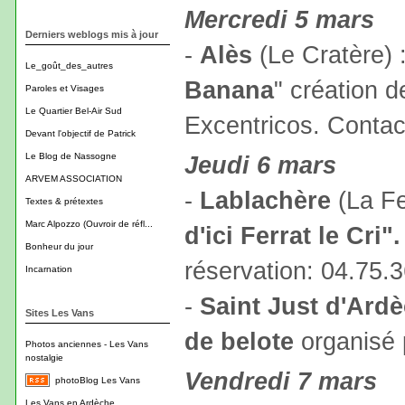
Mercredi 5 mars
Derniers weblogs mis à jour
-
Alès
(Le Cratère) 
Le_goût_des_autres
Banana
" création 
Paroles et Visages
Le Quartier Bel-Air Sud
Excentricos. Contac
Devant l'objectif de Patrick
Le Blog de Nassogne
Jeudi 6 mars
ARVEM ASSOCIATION
-
Lablachère
(La Fe
Textes & prétextes
Marc Alpozzo (Ouvroir de réfl...
d'ici Ferrat le Cri".
Bonheur du jour
réservation: 04.75.
Incarnation
-
Saint Just d'Ard
Sites Les Vans
de belote
organisé 
Photos anciennes - Les Vans
nostalgie
Vendredi 7 mars
photoBlog Les Vans
Les Vans en Ardèche