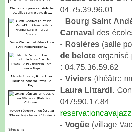
04.75.39.96.01
Chansons populaires d'Ardèche
recueillies dans le pays des...
-
Bourg Saint And
Carnaval
des école
-
Rosières
(salle po
Grotte Chauvet bei Vallon- Pont-
d'Arc. Altsteinzeitliche...
de belote
organisé 
: 04.75.36.59.62
-
Viviers
(théâtre mu
Michelin Ardeche, Haute-Loire:
Includes Plans for Privas, Le
Puy...
Laura Littardi
. Con
047590.17.84
reservationcavajaz
Voyage pédestre en Ardèche au
XXe siècle (Collection Colporteur)
- Vogüe
(village Va
Sites amis