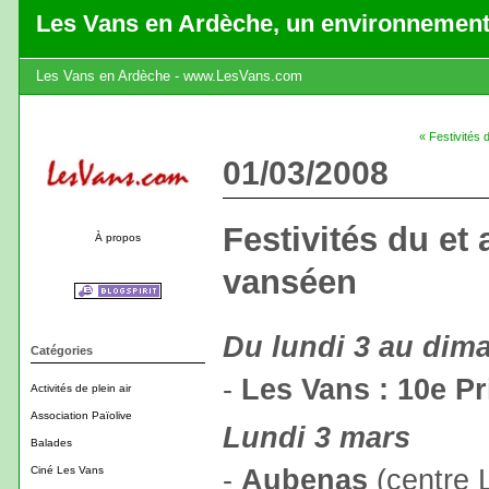
Les Vans en Ardèche, un environnement
Les Vans en Ardèche - www.LesVans.com
« Festivités
01/03/2008
Festivités du et
À propos
vanséen
Du lundi 3 au dim
Catégories
-
Les Vans : 10e P
Activités de plein air
Association Païolive
Lundi 3 mars
Balades
-
Aubenas
(centre 
Ciné Les Vans