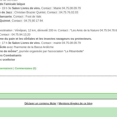
de l'amicale laïque
 – 19 h 3e
Salon Livres de vins.
Contact : Mairie 04.75.08.09.79
e de Jazz
: Christian Brazier Quintet. Contact : 04.75.76.02.03
 dansante
. Contact : Foot de Vals
 Quintet
. Contact : 04.75.90 17 84
Destination : Vénéjean, 12 km, dénivelé 200 m. Contact : "Les Amis de la Nature 04.75.54.78.
 Contact : 04.75.94.13.20
me du pain et les céréales et les insectes ravageurs ou protecteurs.
 – 17 h
3e Salon Livres de vins
. Contact : mairie 04.75.08.09.79
écile
avec l'harmonie de la Basse Ardèche
rre de môme"
, journée organisée par l'association "La Ribambelle"
ns Combattants
oc ucelloise
 permanent
|
Commentaires (0)
Déclarer un contenu illicite
|
Mentions légales de ce blog