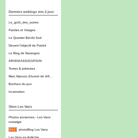
Derniers weblogs mis à jour
Le_goût_des_autres
Paroles et Visages
Le Quartier Bel-Air Sud
Devant l'objectif de Patrick
Le Blog de Nassogne
ARVEM ASSOCIATION
Textes & prétextes
Marc Alpozzo (Ouvroir de réfl...
Bonheur du jour
Incarnation
Sites Les Vans
Photos anciennes - Les Vans
nostalgie
photoBlog Les Vans
Les Vans en Ardèche