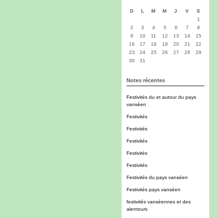
D
L
M
M
J
V
S
1
2
3
4
5
6
7
8
9
10
11
12
13
14
15
16
17
18
19
20
21
22
23
24
25
26
27
28
29
30
31
Notes récentes
Festivités du et autour du pays
vanséen
Festivités
Festivités
Festivités
Festivités
Festivités
Festivités du pays vanséen
Festivités pays vanséen
festivités vanséennes et des
alentours