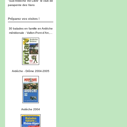
"Sud Ardèche Vol Libre" le club de
parapente des Vans
Préparez vos visites !
30 balades en famille en Ardèche
méridionale : Vallon-Pont-d'Arc,...
Ardèche - Drôme 2004-2005
Ardèche 2004