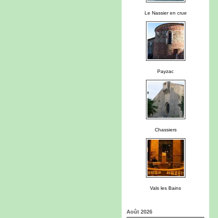
Le Nassier en crue
Payzac
Chassiers
Vals les Bains
Août 2026