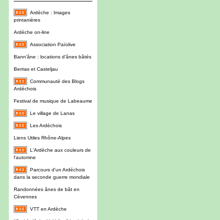
Ardèche : Images
printanières
Ardèche on-line
Association Païolive
Bann'âne : locations d'ânes bâtés
Berrias et Casteljau
Communauté des Blogs
Ardéchois
Festival de musique de Labeaume
Le village de Lanas
Les Ardéchois
Liens Utiles Rhône-Alpes
L'Ardèche aux couleurs de
l'automne
Parcours d'un Ardéchois
dans la seconde guerre mondiale
Randonnées ânes de bât en
Cévennes
VTT en Ardèche