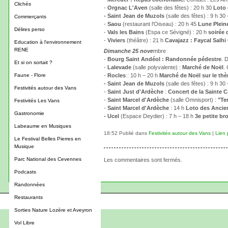
Clichés
-
Orgnac L'Aven
(salle des fêtes) : 20 h 30
Loto 
- Saint Jean de Muzols
(salle des fêtes) : 9 h 30
Commerçants
-
Saou
(restaurant l'Oiseau) : 20 h 45
Lune Plein
Délires perso
-
Vals les Bains
(Espa ce Sévigné) : 20 h
soirée
-
Viviers
(théâtre) : 21 h
Cavajazz : Faycal Salhi
Education à l'environnement
RENE
Dimanche 25 nove
mbre
-
Bourg Saint Andéol : Randonnée pédestre
. 
Et si on sortait ?
-
Lalevade
(salle polyvalente) :
Marché de Noël
.
Faune - Flore
-
Rocles
: 10 h – 20 h
Marché de Noël sur le thè
- Saint Jean de Muzols
(salle des fêtes) : 9 h 30
Festivités autour des Vans
-
Saint Just d'Ardèche
:
Concert de la Sainte C
-
Saint Marcel d'Ardèche
(salle Omnisport) :
"Te
Festivités Les Vans
-
Saint Marcel d'Ardèche
: 14 h
Loto des Ancie
Gastronomie
- Ucel
(Espace Deydier) : 7 h – 18 h
3e petite br
Labeaume en Musiques
18:52 Publié dans
Festivités autour des Vans
|
Lien
Le Festival Belles Pierres en
Musique
Parc National des Cevennes
Les commentaires sont fermés.
Podcasts
Randonnées
Restaurants
Sorties Nature Lozère et Aveyron
Vol Libre