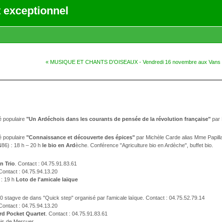
 exceptionnel
« MUSIQUE ET CHANTS D’OISEAUX - Vendredi 16 novembre aux Vans
é populaire
"Un Ardéchois dans les courants de pensée de la révolution française"
par 
é populaire
"Connaissance et découverte des épices"
par Michèle Carde alias Mme Papilla
N86) : 18 h – 20 h
le bio en Ard
èche. Conférence "Agriculture bio en Ardèche", buffet bio.
n Trio
. Contact : 04.75.91.83.61
 Contact : 04.75.94.13.20
 : 19 h
Loto de l'amicale laïque
 30 stagve de dans "Quick step" organisé par l'amicale laïque. Contact : 04.75.52.79.14
ontact : 04.75.94.13.20
rd Pocket Quartet
. Contact : 04.75.91.83.61
is de Mercuer