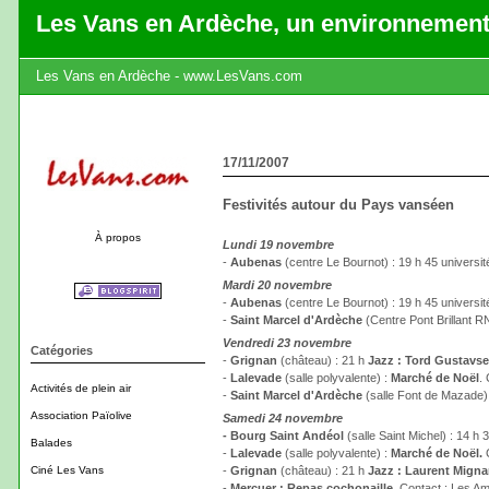
Les Vans en Ardèche, un environnement
Les Vans en Ardèche - www.LesVans.com
17/11/2007
Festivités autour du Pays vanséen
À propos
Lundi 19 novembre
-
Aubenas
(centre Le Bournot) : 19 h 45 universit
Mardi 20 novembre
-
Aubenas
(centre Le Bournot) : 19 h 45 universit
-
Saint Marcel d'Ardèche
(Centre Pont Brillant R
Vendredi 23 novembre
Catégories
-
Grignan
(château) : 21 h
Jazz : Tord Gustavse
-
Lalevade
(salle polyvalente) :
Marché de Noël
.
Activités de plein air
-
Saint Marcel d'Ardèche
(salle Font de Mazade)
Association Païolive
Samedi 24 novembre
- Bourg Saint Andéol
(salle Saint Michel) : 14 h
Balades
-
Lalevade
(salle polyvalente) :
Marché de Noël.
C
Ciné Les Vans
-
Grignan
(château) : 21 h
Jazz : Laurent Migna
-
Mercuer : Repas cochonaille.
Contact : Les Am