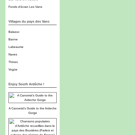
Fonds d'écran Les Vans
Villages du pays des Vans
Balazuc
Banne
Labeaume
Naves
Thines
Vogüe
Enjoy South Ardèche !
A Canoeist's Guide to the Ardeche
Gorge