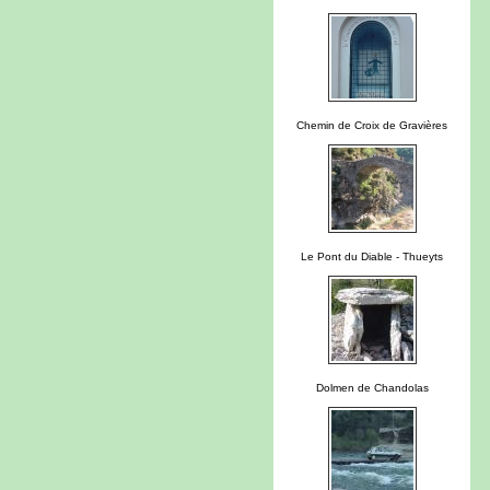
Chemin de Croix de Gravières
Le Pont du Diable - Thueyts
Dolmen de Chandolas