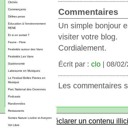
Clichés
Commentaires
Commerçants
Délires perso
Un simple bonjour en
Education à l'environnement
RENE
visiter votre blog.
Et si on sortait ?
Faune - Flore
Cordialement.
Festivités autour des Vans
Festivités Les Vans
Écrit par :
clo
| 08/02
Gastronomie
Labeaume en Musiques
Le Festival Belles Pierres en
Musique
Les commentaires s
Parc National des Cevennes
Podcasts
Randonnées
Restaurants
Sorties Nature Lozère et Aveyron
Déclarer un contenu illic
Vol Libre