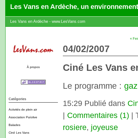
Les Vans en Ardèche, un environnement
Les Vans en Ardèche - www.LesVans.com
« Fes
04/02/2007
Ciné Les Vans en
À propos
Le programme :
gaz
Catégories
15:29 Publié dans
Ci
Activités de plein air
|
Commentaires (1)
| 
Association Païolive
Balades
rosiere
,
joyeuse
Ciné Les Vans