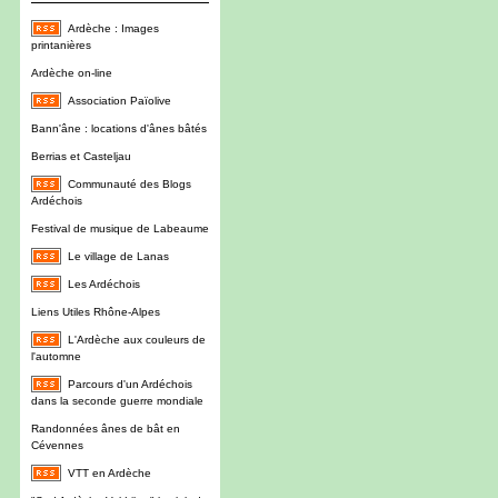
Ardèche : Images
printanières
Ardèche on-line
Association Païolive
Bann'âne : locations d'ânes bâtés
Berrias et Casteljau
Communauté des Blogs
Ardéchois
Festival de musique de Labeaume
Le village de Lanas
Les Ardéchois
Liens Utiles Rhône-Alpes
L'Ardèche aux couleurs de
l'automne
Parcours d'un Ardéchois
dans la seconde guerre mondiale
Randonnées ânes de bât en
Cévennes
VTT en Ardèche