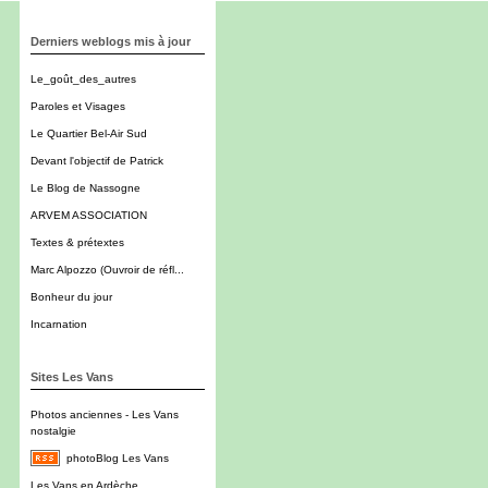
Derniers weblogs mis à jour
Le_goût_des_autres
Paroles et Visages
Le Quartier Bel-Air Sud
Devant l'objectif de Patrick
Le Blog de Nassogne
ARVEM ASSOCIATION
Textes & prétextes
Marc Alpozzo (Ouvroir de réfl...
Bonheur du jour
Incarnation
Sites Les Vans
Photos anciennes - Les Vans
nostalgie
photoBlog Les Vans
Les Vans en Ardèche