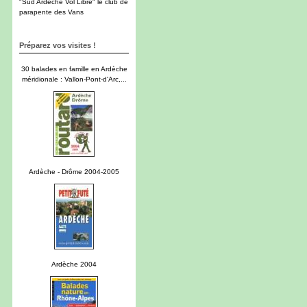
"Sud Ardèche Vol Libre" le club de
parapente des Vans
Préparez vos visites !
30 balades en famille en Ardèche
méridionale : Vallon-Pont-d'Arc,...
Ardèche - Drôme 2004-2005
Ardèche 2004