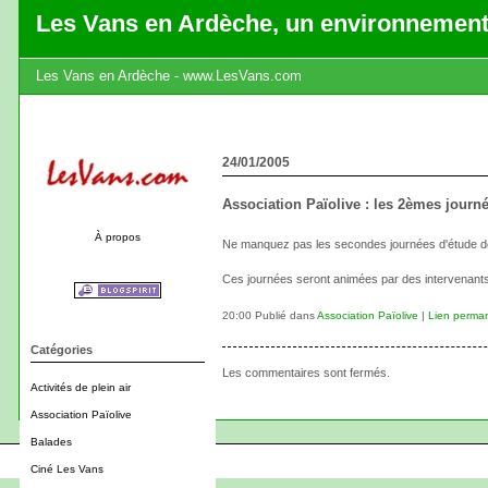
Les Vans en Ardèche, un environnement
Les Vans en Ardèche - www.LesVans.com
24/01/2005
Association Païolive : les 2èmes journé
À propos
Ne manquez pas les secondes journées d'étude de l'
Ces journées seront animées par des intervenant
20:00 Publié dans
Association Païolive
|
Lien perma
Catégories
Les commentaires sont fermés.
Activités de plein air
Association Païolive
Balades
Ciné Les Vans