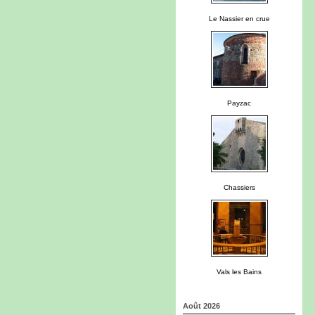
Le Nassier en crue
Payzac
Chassiers
Vals les Bains
Août 2026