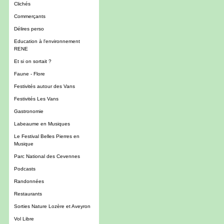
Clichés
Commerçants
Délires perso
Education à l'environnement
RENE
Et si on sortait ?
Faune - Flore
Festivités autour des Vans
Festivités Les Vans
Gastronomie
Labeaume en Musiques
Le Festival Belles Pierres en
Musique
Parc National des Cevennes
Podcasts
Randonnées
Restaurants
Sorties Nature Lozère et Aveyron
Vol Libre