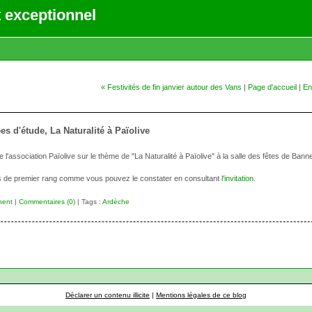
 exceptionnel
« Festivités de fin janvier autour des Vans
|
Page d'accueil
|
En
es d'étude, La Naturalité à Païolive
association Païolive sur le thème de "La Naturalité à Païolive" à la salle des fêtes de Bann
s de premier rang comme vous pouvez le constater en consultant
l'invitation
.
nent
|
Commentaires (0)
| Tags :
Ardèche
Déclarer un contenu illicite
|
Mentions légales de ce blog