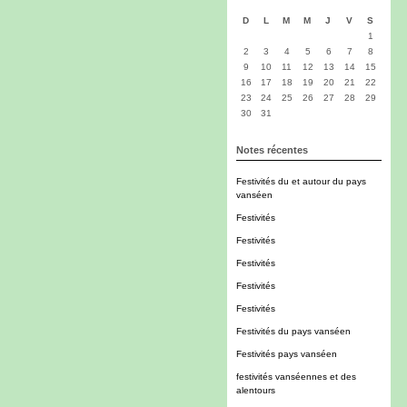
D
L
M
M
J
V
S
1
2
3
4
5
6
7
8
9
10
11
12
13
14
15
16
17
18
19
20
21
22
23
24
25
26
27
28
29
30
31
Notes récentes
Festivités du et autour du pays
vanséen
Festivités
Festivités
Festivités
Festivités
Festivités
Festivités du pays vanséen
Festivités pays vanséen
festivités vanséennes et des
alentours