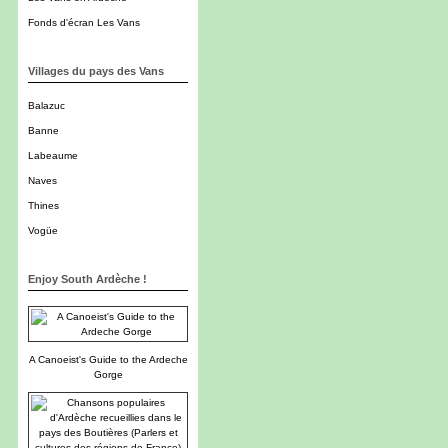
Fonds d'écran Les Vans
Villages du pays des Vans
Balazuc
Banne
Labeaume
Naves
Thines
Vogüe
Enjoy South Ardèche !
A Canoeist's Guide to the Ardeche
Gorge