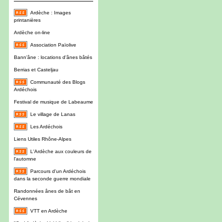
Ardèche : Images
printanières
Ardèche on-line
Association Païolive
Bann'âne : locations d'ânes bâtés
Berrias et Casteljau
Communauté des Blogs
Ardéchois
Festival de musique de Labeaume
Le village de Lanas
Les Ardéchois
Liens Utiles Rhône-Alpes
L'Ardèche aux couleurs de
l'automne
Parcours d'un Ardéchois
dans la seconde guerre mondiale
Randonnées ânes de bât en
Cévennes
VTT en Ardèche