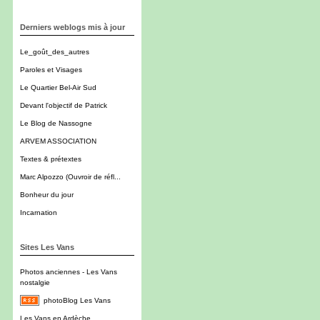
Derniers weblogs mis à jour
Le_goût_des_autres
Paroles et Visages
Le Quartier Bel-Air Sud
Devant l'objectif de Patrick
Le Blog de Nassogne
ARVEM ASSOCIATION
Textes & prétextes
Marc Alpozzo (Ouvroir de réfl...
Bonheur du jour
Incarnation
Sites Les Vans
Photos anciennes - Les Vans
nostalgie
photoBlog Les Vans
Les Vans en Ardèche