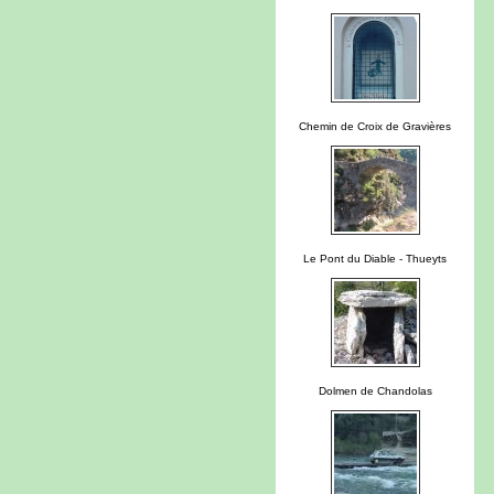
Chemin de Croix de Gravières
Le Pont du Diable - Thueyts
Dolmen de Chandolas