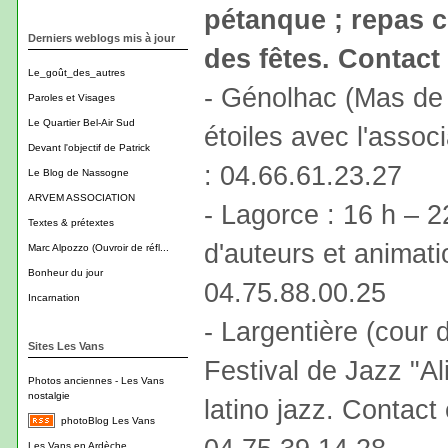
pétanque ; repas c
Derniers weblogs mis à jour
des fêtes. Contact
Le_goût_des_autres
- Génolhac (Mas de 
Paroles et Visages
Le Quartier Bel-Air Sud
étoiles avec l'associ
Devant l'objectif de Patrick
: 04.66.61.23.27
Le Blog de Nassogne
ARVEM ASSOCIATION
- Lagorce : 16 h – 2
Textes & prétextes
d'auteurs et animati
Marc Alpozzo (Ouvroir de réfl...
Bonheur du jour
04.75.88.00.25
Incarnation
- Largentière (cour 
Sites Les Vans
Festival de Jazz "Al
Photos anciennes - Les Vans
nostalgie
latino jazz. Contact 
photoBlog Les Vans
Les Vans en Ardèche