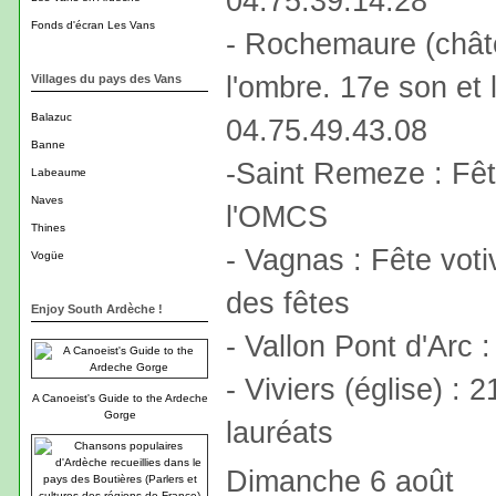
04.75.39.14.28
Fonds d'écran Les Vans
- Rochemaure (châte
l'ombre. 17e son et 
Villages du pays des Vans
Balazuc
04.75.49.43.08
Banne
-Saint Remeze : Fêt
Labeaume
Naves
l'OMCS
Thines
- Vagnas : Fête voti
Vogüe
des fêtes
Enjoy South Ardèche !
- Vallon Pont d'Arc :
- Viviers (église) :
A Canoeist's Guide to the Ardeche
Gorge
lauréats
Dimanche 6 août