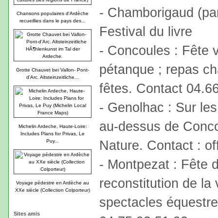
- Chamborigaud (par
Chansons populaires d'Ardèche
recueillies dans le pays des...
Festival du livre
- Concoules : Fête 
pétanque ; repas ch
Grotte Chauvet bei Vallon- Pont-
d'Arc. Altsteinzeitliche...
fêtes. Contact 04.6
- Genolhac : Sur le
au-dessus de Conco
Michelin Ardeche, Haute-Loire:
Includes Plans for Privas, Le
Nature. Contact : of
Puy...
- Montpezat : Fête 
reconstitution de la
Voyage pédestre en Ardèche au
XXe siècle (Collection Colporteur)
spectacles équestre
Sites amis