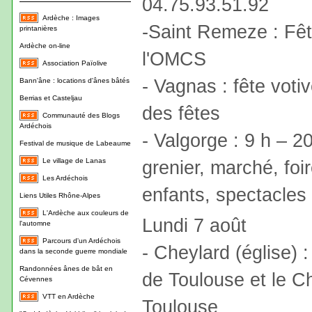
04.75.93.51.92
Ardèche : Images
-Saint Remeze : Fêt
printanières
Ardèche on-line
l'OMCS
Association Païolive
- Vagnas : fête voti
Bann'âne : locations d'ânes bâtés
Berrias et Casteljau
des fêtes
Communauté des Blogs
Ardéchois
- Valgorge : 9 h – 2
Festival de musique de Labeaume
Le village de Lanas
grenier, marché, foir
Les Ardéchois
enfants, spectacles 
Liens Utiles Rhône-Alpes
L'Ardèche aux couleurs de
Lundi 7 août
l'automne
Parcours d'un Ardéchois
- Cheylard (église) 
dans la seconde guerre mondiale
Randonnées ânes de bât en
de Toulouse et le Ch
Cévennes
VTT en Ardèche
Toulouse