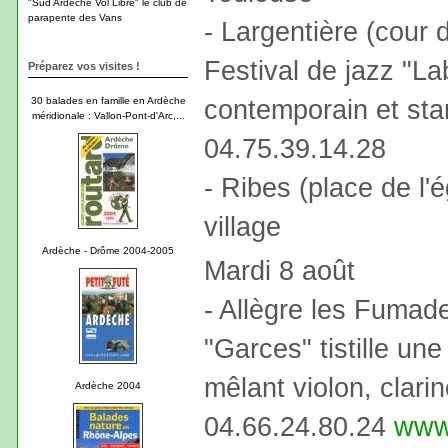
"Sud Ardèche Vol Libre" le club de
parapente des Vans
- Largentière (cour 
Festival de jazz "La
Préparez vos visites !
contemporain et sta
30 balades en famille en Ardèche
méridionale : Vallon-Pont-d'Arc,...
04.75.39.14.28
- Ribes (place de l'é
village
Ardèche - Drôme 2004-2005
Mardi 8 août
- Allègre les Fumade
"Garces" tistille u
mêlant violon, clarin
Ardèche 2004
04.66.24.80.24
www