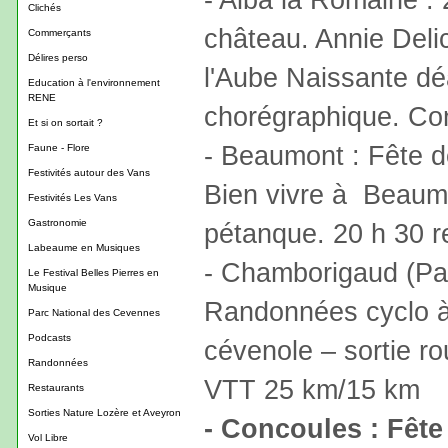
Clichés
château. Annie Del
Commerçants
Délires perso
l'Aube Naissante d
Education à l'environnement
RENE
chorégraphique. Con
Et si on sortait ?
- Beaumont : Fête de
Faune - Flore
Festivités autour des Vans
Bien vivre à Beaum
Festivités Les Vans
Gastronomie
pétanque. 20 h 30 r
Labeaume en Musiques
- Chamborigaud (Par
Le Festival Belles Pierres en
Musique
Randonnées cyclo à 
Parc National des Cevennes
Podcasts
cévenole – sortie r
Randonnées
VTT 25 km/15 km
Restaurants
Sorties Nature Lozère et Aveyron
- Concoules : Fête
Vol Libre