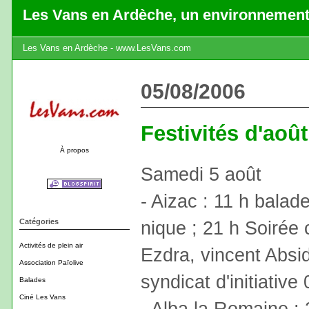
Les Vans en Ardèche, un environnement
Les Vans en Ardèche - www.LesVans.com
05/08/2006
Festivités d'aoû
À propos
Samedi 5 août
- Aizac : 11 h balad
Catégories
nique ; 21 h Soiré
Activités de plein air
Ezdra, vincent Absid
Association Païolive
syndicat d'initiative
Balades
Ciné Les Vans
- Alba la Romaine :