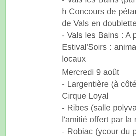
h Concours de pétan
de Vals en doublett
- Vals les Bains : A 
Estival'Soirs : anima
locaux
Mercredi 9 août
- Largentière (à cô
Cirque Loyal
- Ribes (salle polyv
l'amitié offert par la
- Robiac (ycour du p