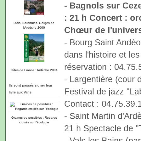
- Bagnols sur Ceze
: 21 h Concert : or
Diois, Baronnies, Gorges de
Chœur de l'univer
l'Ardèche 2000
- Bourg Saint Andéo
dans l'histoire et l
réservation : 04.75.
Gîtes de France : Ardèche 2004
- Largentière (cour 
Ils sont passés signer leur
Festival de jazz "L
livre aux Vans
Contact : 04.75.39.1
- Saint Martin d'Ard
Graines de possibles : Regards
croisés sur l'écologie
21 h Spectacle de "
- Vals les Bains (par