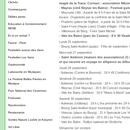
Clichés
magie de la Trace. Contact : association Mézen
- Mayras (ciné Neyrac les Bains) : Festival guit
Commerçants
- Meyrueis (48) : A partir de 9 h Foire de la Saint
Délires perso
locaux. Organisée par la confrérie de la Saint Mich
- Pradons (place de l'église) : à partir de 10 h Fê
Education à l'environnement
- Saint Front (Haute Loire) Chalet d'Aiglet : Fête du
RENE
- Villeneuve de Berg : Foire Saint Michel
Et si on sortait ?
- Vals les Bains (parc du Casino) : 8 h 30 Vira
Lundi 25 septembre
Faune - Flore
- Bourg Saint Andéol (quais) : Fête de septembre. 
Festivités autour des Vans
Mercredi 27 septembre
- Saint Ambroix (maison des associations) 21
Festivités Les Vans
et qui raconte un voyage en diligence au début
Gastronomie
Jeudi 28 septembre
Labeaume en Musiques
- Aubenas (Centre le Bournot) : 19 h 45 Conféren
Vendredi 29 septembre
Le Festival Belles Pierres en
- Aubenas (centre Le Bournot) : 18 h – 19 h 30 L
Musique
- Meyras (Ciné Neyrac) : 20 h 30 Concert musiq
Parc National des Cevennes
- Vals les Bains (théâtre) : 19 h "Mano à Mano" p
Podcasts
Samedi 30 septembre
- Aubenas (château) : 18 h L'Ina présente les 24 h 
Randonnées
- Bourg Saint Andéol (foyer municipal) : 20 h 30 O
Restaurants
- Vinezac (place du Bourg) : 21 h Spectacle Les Vi
- Viviers (centre culturel) : 20 h 30 Los Tres Punto
Sorties Nature Lozère et Aveyron
- Vals les Bains : Rallye national de l'Ardèche
Vol Libre
Dimanche 1er octobre