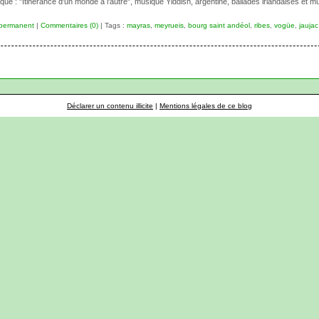
ue : "Itinérance d'un monde à l'autre", musique Yiddish, argentine, ballades irlandaises et mus
 permanent
|
Commentaires (0)
| Tags :
mayras
,
meyrueis
,
bourg saint andéol
,
ribes
,
vogüe
,
jaujac
Déclarer un contenu illicite
|
Mentions légales de ce blog