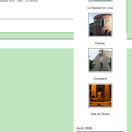
ique d'ici. Tarif : 10 euros
Le Nassier en crue
Payzac
Chassiers
Vals les Bains
Août 2026