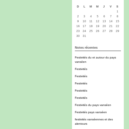
D
L
M
M
J
V
S
1
2
3
4
5
6
7
8
9
10
11
12
13
14
15
16
17
18
19
20
21
22
23
24
25
26
27
28
29
30
31
Notes récentes
Festivités du et autour du pays
vanséen
Festivités
Festivités
Festivités
Festivités
Festivités
Festivités du pays vanséen
Festivités pays vanséen
festivités vanséennes et des
alentours