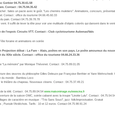
c Gerbier 04.75.30.61.58
are. Contact : 04.75.94.35.42
 Michel : faites un pacte avec le goût. "Les chemins muletiers". Animations, concours, présent
el. Contact : office du tourisme 04.66.45.60.33
te du pain. Contact 04.75.39.78.78
 vent. Il suffit de lever la tête pour voir une multitude d'objets colorés qui dansent dans le ve
de de l'espoir. Circuits VTT. Contact : Club cyclotourisme Aubenas/Vals
Fête foraine et animations en soirée
 h Projection débat : La Fare – Alais, poètes en son pays. Le poète amoureux du nou
 du XIXe siècle. Contact : office du tourisme 04.66.24.33.36
ce "La mémoire" par Monique Thévenet. Contact : 04.75.89.01.05
ecture des œuvres du philosophe Gilles Deleuze par Françoise Berthier et Yann Wehrschedt. 
ue du monde : Bambou Loco
ar le théâtre du chapeau. Nouveaux clowns. Contact : 04.75.37.49.21
de la télé. Contact : 04.75.89.04.54
www.maisonimage.eu/www.ina.fr
uverture de la saison OMC, soirée cabaret avec la troupe "Linotte Lulu". Contact : 04.75.54.5
llages de caractère en musique : "Trio Sans Souci", jazz folk/improvisation. Gratuit
s ; Pustule l'Ardéchois. Tarifs : 10 et 12 euros. Contact 04.75.98.91.24