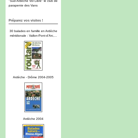
"Sud Ardèche Vol Libre" le club de
parapente des Vans
Préparez vos visites !
30 balades en famille en Ardèche
méridionale : Vallon-Pont-d'Arc,...
Ardèche - Drôme 2004-2005
Ardèche 2004