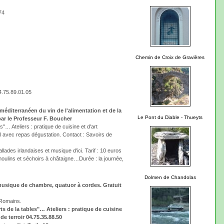
74
Chemin de Croix de Gravières
4.75.89.01.05
méditerranéen du vin de l'alimentation et de la
Le Pont du Diable - Thueyts
ar le Professeur F. Boucher
"… Ateliers : pratique de cuisine et d'art
l avec repas dégustation. Contact : Savoirs de
lades irlandaises et musique d'ici. Tarif : 10 euros
oulins et séchoirs à châtaigne…Durée : la journée,
Dolmen de Chandolas
musique de chambre, quatuor à cordes. Gratuit
 Romains.
s de la tables"… Ateliers : pratique de cuisine
e terroir 04.75.35.88.50