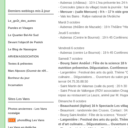
- Aubenas (château) : 10 h L'Ina présente les 24 h 
- Concoules (place du village) toute la journée : 
Derniers weblogs mis à jour
- Mercuer : (salle Mercure) : 9 h – 17 h vide gre
- Vals les Bains : Rallye national de l'Ardèche
Le_goût_des_autres
Mardi 3 octobre
- Aubenas (théâtre de Mazade) : 19 h Théâtre "His
Paroles et Visages
Jeudi 5 octobre
Le Quartier Bel-Air Sud
- Aubenas (Centre le Bournot) : 19 h 45 Conféren
Devant l'objectif de Patrick
Vendredi 6 octobre
Le Blog de Nassogne
- Aubenas (centre Le Bournot) : 19 h 45 Conféren
ARVEM ASSOCIATION
Samedi 7 octobre
- Bourg Saint Andéol : Fête de la science 18 h
Textes & prétextes
nutrition préventive. Dégustation. Conférenc
Marc Alpozzo (Ouvroir de réfl...
- Largentière : Festival des arts du goût. Thème "C
culinaire… Dégustations… Ouverture du salon grand
Bonheur du jour
terroir 04.75.35.88.50
Incarnation
- Saint Martin de Valamas (salle du pont) : 20 h 30
- Saint Privat de Vallongue (RDV association Onag
repas au restaurant La Lauze, animé par M. Hugon
Sites Les Vans
Dimanche 8 octobre
- Beauchastel (église) 16 h Spectacle Les vil
Photos anciennes - Les Vans
- Beaumont : randonnée des Cruses. Contact : 04
nostalgie
- Bourg Saint Andéol : Fête de la science. "Knock
- Largentière : Festival des arts du goût. Thè
photoBlog Les Vans
et d'art culinaire… Dégustations… Ouverture du
Les Vans en Ardèche