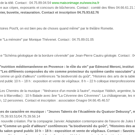
de la télé. Contact : 04.75.89.04.54
www.maisonimage.eu/www.ina.fr
foire aux cèpes, exposants et concours de bûcherons. Contact : comité des fêtes 04.66.61.21.
nier, buvette, restauration. Contact et inscription 04.75.93.62.76
toires Post'it, on est bien peu de choses quand même" par le théâtre Romette.
ce "La mémoire" par Monique Thévenet. Contact : 04.75.89.01.05
ce "Schéma géologique de la bordure cévenole" par Jean-Pierre Cautru géologie. Contact : 0
 "nutrition méditerranéenne en Provence : le rôle du vin" par Edmond Meroni, institut 
e "Les différents composées du vin comme protecteur du système cardio vasculaire" p
omme un goût d'ailleurs" conférences "la biodiversité du goût", "Histoires des arts de la tables
 public 10 h – 18 h : exposition et vente de végétaux. 8 h – 22 h colloque interprofessionne
 Les Chemins de la musique : "Itinérance d'un monde à l'autre", musique Yiddish, argentine, bal
re à Marveillac) : 10 h Balade avec âne "La Cévenne des Cévennes". La châtaigneraie, les m
, 12 personnes. Contact et inscription : association Onagre 04.66.45.46.57
lages de caractère en musique : "Jeunes Talents de l'Académie du Quatuor Debussy", 
.75.39.93.51/04.75.39.56.14
" nouvelle création. Par la compagnie Janvier. Adaptation contemporaine de l'œuvre de Jules
me "Comme un goût d'ailleurs" conférences "la biodiversité du goût", "Histoires des art
 salon grand public 10 h – 18 h : exposition et vente de végétaux. Contact : Savoirs d