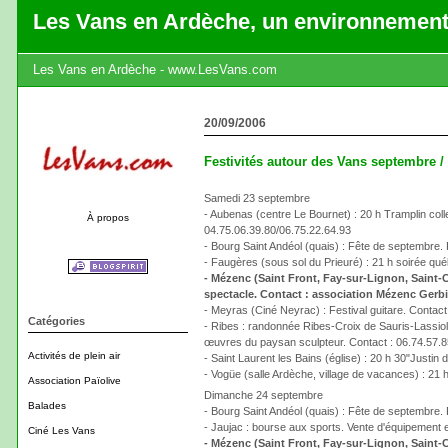
Les Vans en Ardèche, un environnement
Les Vans en Ardèche - www.LesVans.com
20/09/2006
Festivités autour des Vans septembre /
Samedi 23 septembre
- Aubenas (centre Le Bournet) : 20 h Tramplin coll
À propos
04.75.06.39.80/06.75.22.64.93
- Bourg Saint Andéol (quais) : Fête de septembre. 
- Faugères (sous sol du Prieuré) : 21 h soirée qué
- Mézenc (Saint Front, Fay-sur-Lignon, Saint
spectacle. Contact : association Mézenc Gerbi
- Meyras (Ciné Neyrac) : Festival guitare. Contact
Catégories
- Ribes : randonnée Ribes-Croix de Sauris-Lassio
œuvres du paysan sculpteur. Contact : 06.74.57.8
Activités de plein air
- Saint Laurent les Bains (église) : 20 h 30"Justi
- Vogüe (salle Ardèche, village de vacances) : 21 
Association Païolive
Dimanche 24 septembre
Balades
- Bourg Saint Andéol (quais) : Fête de septembre. 
- Jaujac : bourse aux sports. Vente d'équipement et
Ciné Les Vans
- Mézenc (Saint Front, Fay-sur-Lignon, Saint-Cl