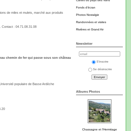
Cartes du pays des Vans
Fonds d'écran
ations de miles et mulets, marché aux produits
Photos Nostalgie
Randonnées et visites
nt. Contact : 04.71.08.31.08
Rivières et Grand Air
Newsletter
veau chemin de fer qui passe sous son château
S'inscrire
Se désinscrire
Université populaire de Basse Ardèche
Albums Photos
4.20
Chassagne et l'Hermitage