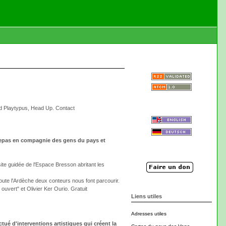
led Playtypus, Head Up. Contact
 repas en compagnie des gens du pays et
te guidée de l'Espace Bresson abritant les
toute l'Ardèche deux conteurs nous font parcourir.
uvert" et Olivier Ker Ourio. Gratuit
Liens utiles
Adresses utiles
tué d'interventions artistiques qui créent la