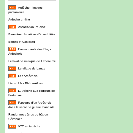
Ardèche : Images
printanières
Ardèche on-line
Association Païolive
Bann'âne : locations d'ânes bâtés
Berrias et Casteljau
Communauté des Blogs
Ardéchois
Festival de musique de Labeaume
Le village de Lanas
Les Ardéchois
Liens Utiles Rhône-Alpes
L'Ardèche aux couleurs de
l'automne
Parcours d'un Ardéchois
dans la seconde guerre mondiale
Randonnées ânes de bât en
Cévennes
VTT en Ardèche