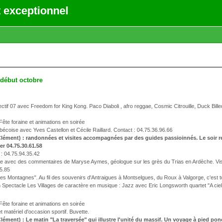
 exceptionnel
 début octobre
ectif 07 avec Freedom for King Kong. Paco Diaboli , afro reggae, Cosmic Citrouille, Duck Bil
Fête foraine et animations en soirée
bécoise avec Yves Castellon et Cécile Raillard. Contact : 04.75.36.96.66
-Clément) : randonnées et visites accompagnées par des guides passioinnés. Le soir
er 04.75.30.61.58
 : 04.75.94.35.42
le avec des commentaires de Maryse Aymes, géologue sur les grès du Trias en Ardèche. Visi
5.85
n des Montagnes". Au fil des souvenirs d'Antraigues à Montselgues, du Roux à Valgorge, c'est 
h Spectacle Les Villages de caractère en musique : Jazz avec Eric Longsworth quartet "A ciel o
Fête foraine et animations en soirée
 matériel d'occasion sportif. Buvette.
ément) : Le matin "La traversée" qui illustre l'unité du massif. Un voyage à pied ponc