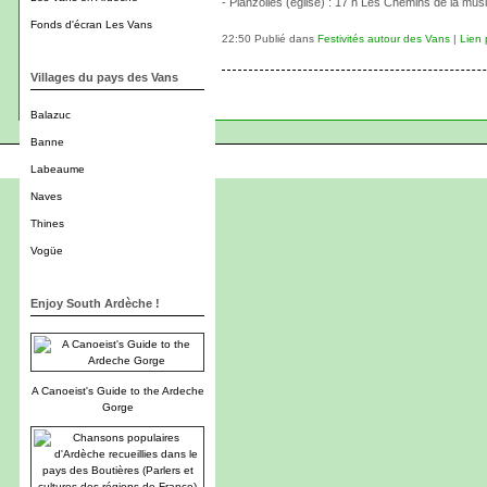
- Planzolles (église) : 17 h Les Chemins de la musiq
Fonds d'écran Les Vans
22:50 Publié dans
Festivités autour des Vans
|
Lien
Villages du pays des Vans
Balazuc
Banne
Labeaume
Naves
Thines
Vogüe
Enjoy South Ardèche !
A Canoeist's Guide to the Ardeche
Gorge