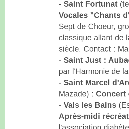
-
Saint Fortunat
(te
Vocales "Chants d
Sept de Choeur, gr
classique allant de
siècle. Contact : Ma
-
Saint Just : Aub
par l'Harmonie de l
-
Saint Marcel d'A
Mazade) :
Concert
-
Vals les Bains
(Es
Après-midi récréat
l'association diabè