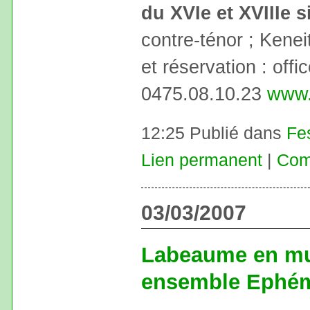
du XVIe et XVIIIe s
contre-ténor ; Kene
et réservation : offi
0475.08.10.23
www.
12:25 Publié dans
Fe
Lien permanent
|
Com
03/03/2007
Labeaume en mus
ensemble Ephé