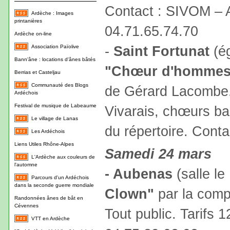
Contact : SIVOM – 
Ardèche : Images
printanières
04.71.65.74.70
Ardèche on-line
-
Saint Fortunat
(ég
Association Païolive
Bann'âne : locations d'ânes bâtés
"Chœur d'hommes
Berrias et Casteljau
Communauté des Blogs
de Gérard Lacombe.
Ardéchois
Festival de musique de Labeaume
Vivarais, chœurs b
Le village de Lanas
du répertoire. Conta
Les Ardéchois
Liens Utiles Rhône-Alpes
Samedi 24 mars
L'Ardèche aux couleurs de
l'automne
- Aubenas
(salle le
Parcours d'un Ardéchois
dans la seconde guerre mondiale
Clown"
par la comp
Randonnées ânes de bât en
Cévennes
Tout public. Tarifs 1
VTT en Ardèche