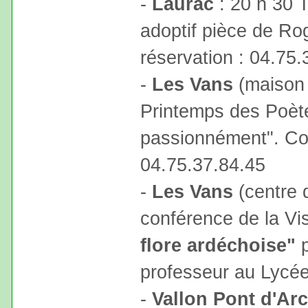
-
Laurac
: 20 h 30 
adoptif pièce de Ro
réservation : 04.75.
-
Les Vans
(maison 
Printemps des Poèt
passionnément". Con
04.75.37.84.45
-
Les Vans
(centre d
conférence de la Vi
flore ardéchoise"
p
professeur au Lycée
-
Vallon Pont d'Arc