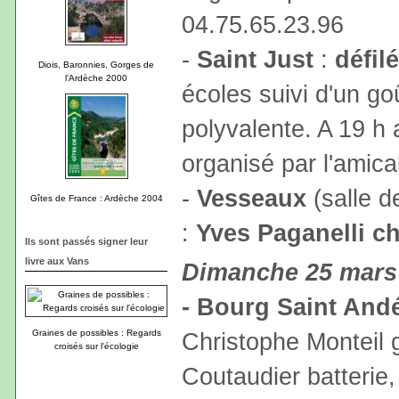
04.75.65.23.96
-
Saint Just
:
défil
Diois, Baronnies, Gorges de
l'Ardèche 2000
écoles suivi d'un go
polyvalente. A 19 h 
organisé par l'amica
-
Vesseaux
(salle d
Gîtes de France : Ardèche 2004
:
Yves Paganelli c
Ils sont passés signer leur
livre aux Vans
Dimanche 25 mars
- Bourg Saint And
Graines de possibles : Regards
Christophe Monteil g
croisés sur l'écologie
Coutaudier batterie