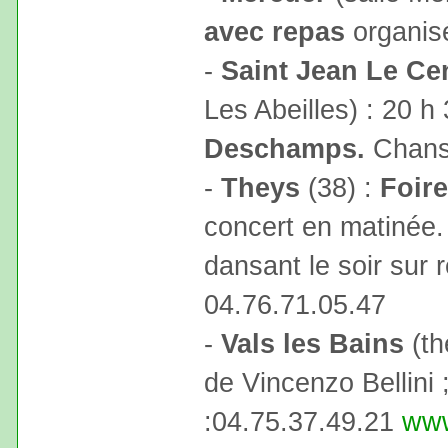
avec repas
organisé
-
Saint Jean Le Ce
Les Abeilles) : 20 h
Deschamps.
Chanso
-
Theys
(38) :
Foir
concert en matinée.
dansant le soir sur 
04.76.71.05.47
-
Vals les Bains
(th
de Vincenzo Bellini 
:04.75.37.49.21
www