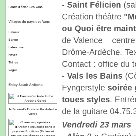
-
Saint Félicien
(sal
Fonds d'écran Les Vans
Création théâtre
"M
Villages du pays des Vans
ou Quoi être main
Balazuc
de Valence – centre
Banne
Labeaume
Drôme-Ardèche. Text
Naves
Contact : office du
Thines
Vogüe
-
Vals les Bains
(Cô
Enjoy South Ardèche !
Fyngerstyle
soirée 
toues styles
. Entré
de la guitare 04.75.
A Canoeist's Guide to the Ardeche
Gorge
Vendredi 23 mars