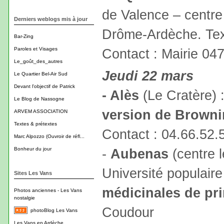
de Valence – centre
Derniers weblogs mis à jour
Drôme-Ardèche. Text
Bar-Zing
Paroles et Visages
Contact : Mairie 04
Le_goût_des_autres
Jeudi 22 mars
Le Quartier Bel-Air Sud
Devant l'objectif de Patrick
- Alès
(Le Cratère) 
Le Blog de Nassogne
version de Browni
ARVEM ASSOCIATION
Textes & prétextes
Contact : 04.66.52.
Marc Alpozzo (Ouvroir de réfl...
Bonheur du jour
-
Aubenas
(centre l
Université populair
Sites Les Vans
médicinales de pr
Photos anciennes - Les Vans
nostalgie
Coudour
photoBlog Les Vans
Les Vans en Ardèche