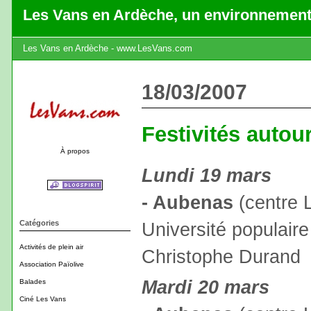
Les Vans en Ardèche, un environnement
Les Vans en Ardèche - www.LesVans.com
18/03/2007
Festivités auto
À propos
Lundi 19 mars
- Aubenas
(centre L
Catégories
Université populair
Activités de plein air
Christophe Durand
Association Païolive
Mardi 20 mars
Balades
Ciné Les Vans