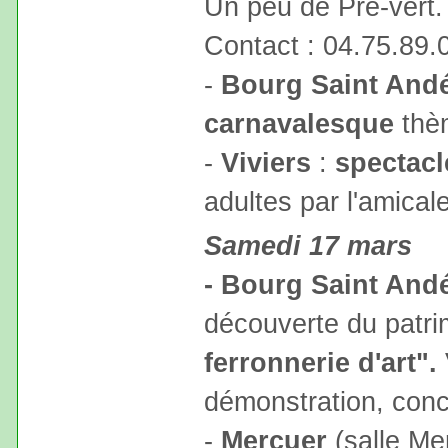
Un peu de Pré-vert. 
Contact : 04.75.89
-
Bourg Saint And
carnavalesque
thèm
-
Viviers
:
spectacl
adultes par l'amical
Samedi 17 mars
- Bourg Saint And
découverte du patr
ferronnerie d'art".
démonstration, conc
-
Mercuer
(salle Me