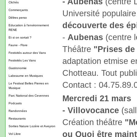
- Aubenas
(centre L
Clichés
Commerçants
Université populair
Délires perso
découverte des ép
Education à l'environnement
RENE
-
Aubenas
(centre l
Et si on sortait ?
Faune - Flore
Théâtre
"Prises de
Festivités autour des Vans
adaptation etmise 
Festivités Les Vans
Gastronomie
Chotteau. Tout public
Labeaume en Musiques
Contact : 04.75.89
Le Festival Belles Pierres en
Musique
Mercredi 21 mars
Parc National des Cevennes
Podcasts
- Villovocance
(sall
Randonnées
Restaurants
Création théâtre
"M
Sorties Nature Lozère et Aveyron
ou Quoi être main
Vol Libre