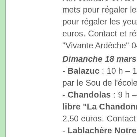
mets pour régaler le
pour régaler les yeux 
euros. Contact et ré
"Vivante Ardèche" 0
Dimanche 18 mars
- Balazuc
: 10 h – 
par le Sou de l'écol
-
Chandolas
: 9 h 
libre "La Chando
2,50 euros. Contact
-
Lablachère Notr