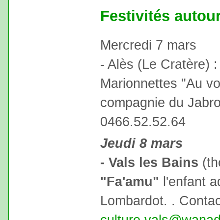
Festivités auto
Mercredi 7 mars
- Alès (Le Cratère) 
Marionnettes "Au vol
compagnie du Jabro
0466.52.52.64
Jeudi 8 mars
- Vals les Bains
(th
"Fa'amu"
l'enfant a
Lombardot. . Contac
culture.vals@wanad