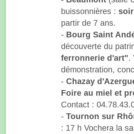
buissonnières :
soi
partir de 7 ans.
-
Bourg Saint And
découverte du patr
ferronnerie d'art"
.
démonstration, conc
-
Chazay d'Azergu
Foire au miel et p
Contact : 04.78.43.
-
Tournon sur Rhô
: 17 h Vochera la s