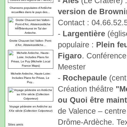
- Alès
(Le Cratère) 
Chansons populaires d'Ardèche
version de Browni
recueillies dans le pays des...
Contact : 04.66.52.
-
Largentière
(églis
Grotte Chauvet bei Vallon- Pont-
populaire :
Plein fe
d'Arc. Altsteinzeitliche...
Figaro
. Conférence
Meester
Michelin Ardeche, Haute-Loire:
-
Rochepaule
(centr
Includes Plans for Privas, Le
Puy...
Création théâtre
"M
ou Quoi être main
Voyage pédestre en Ardèche au
de Valence – centre
XXe siècle (Collection Colporteur)
Drôme-Ardèche. Text
Sites amis