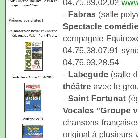
04.75.89.02.02
www
"Sud Ardèche Vol Libre" le club de
parapente des Vans
-
Fabras
(salle poly
Préparez vos visites !
Spectacle comédie
30 balades en famille en Ardèche
compagnie Equinoxe.
méridionale : Vallon-Pont-d'Arc,...
04.75.38.07.91 syndi
04.75.93.28.54
-
Labegude
(salle d
Ardèche - Drôme 2004-2005
théâtre
avec le grou
-
Saint Fortunat
(ég
Vocales "Groupe v
Ardèche 2004
chansons française
original à plusieurs 