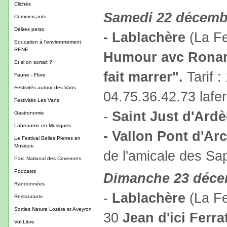
Clichés
Samedi 22 décemb
Commerçants
Délires perso
- Lablachère
(La Fe
Education à l'environnement
RENE
Humour avc Ronan
Et si on sortait ?
fait marrer".
Tarif :
Faune - Flore
Festivités autour des Vans
04.75.36.42.73 laf
Festivités Les Vans
-
Saint Just d'Ard
Gastronomie
Labeaume en Musiques
- Vallon Pont d'Arc
Le Festival Belles Pierres en
Musique
de l'amicale des S
Parc National des Cevennes
Podcasts
Dimanche 23 déc
Randonnées
-
Lablachère
(La Fe
Restaurants
Sorties Nature Lozère et Aveyron
30
Jean d'ici Ferrat
Vol Libre