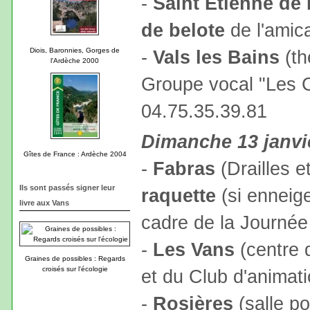
-
Saint Etienne de
de belote
de l'amica
Diois, Baronnies, Gorges de
-
Vals les Bains
(th
l'Ardèche 2000
Groupe vocal "Les C
04.75.35.39.81
Dimanche 13 janvi
Gîtes de France : Ardèche 2004
-
Fabras
(Drailles e
Ils sont passés signer leur
raquette
(si enneige
livre aux Vans
cadre de la Journée 
-
Les Vans
(centre d
Graines de possibles : Regards
croisés sur l'écologie
et du Club d'animat
-
Rosières
(salle po