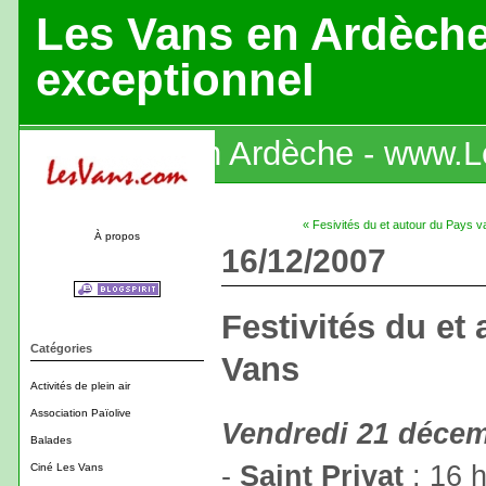
Les Vans en Ardèch
exceptionnel
Les Vans en Ardèche - www.
« Fesivités du et autour du Pays 
À propos
16/12/2007
Festivités du et
Catégories
Vans
Activités de plein air
Association Païolive
Vendredi 21 déce
Balades
-
Saint Privat
: 16 
Ciné Les Vans