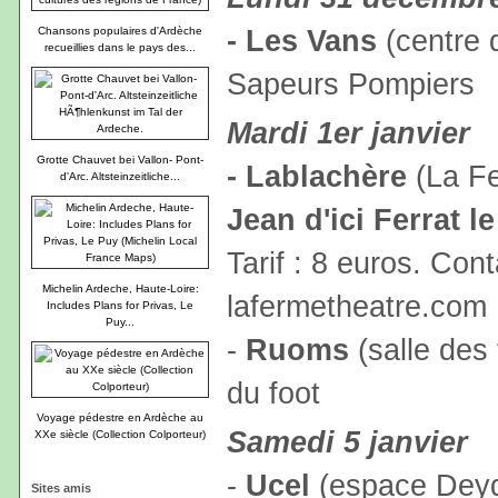
- Les Vans
(centre d
Chansons populaires d'Ardèche
recueillies dans le pays des...
Sapeurs Pompiers
Mardi 1er janvier
Grotte Chauvet bei Vallon- Pont-
- Lablachère
(La Fe
d'Arc. Altsteinzeitliche...
Jean d'ici Ferrat le
Tarif : 8 euros. Con
Michelin Ardeche, Haute-Loire:
lafermetheatre.com
Includes Plans for Privas, Le
Puy...
-
Ruoms
(salle des 
du foot
Voyage pédestre en Ardèche au
Samedi 5 janvier
XXe siècle (Collection Colporteur)
-
Ucel
(espace Deydi
Sites amis