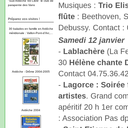
"Sud Ardèche Vol Libre" le club de
Musiques :
Trio El
parapente des Vans
flûte
: Beethoven, S
Préparez vos visites !
Debussy. Contact : 
30 balades en famille en Ardèche
méridionale : Vallon-Pont-d'Arc,...
Samedi 12 janvier
-
Lablachère
(La Fe
30
Hélène chante 
Contact 04.75.36.4
Ardèche - Drôme 2004-2005
-
Lagorce : Soirée 
artistes
. Grand com
apéritif 20 h 1er co
Ardèche 2004
: Association Pas d