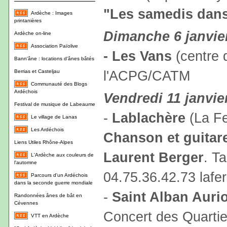
"Les samedis dan
Ardèche : Images
printanières
Dimanche 6 janvie
Ardèche on-line
Association Païolive
- Les Vans
(centre d
Bann'âne : locations d'ânes bâtés
l'ACPG/CATM
Berrias et Casteljau
Communauté des Blogs
Ardéchois
Vendredi 11 janvie
Festival de musique de Labeaume
-
Lablachère
(La Fe
Le village de Lanas
Les Ardéchois
Chanson et guitare
Liens Utiles Rhône-Alpes
Laurent Berger
. Ta
L'Ardèche aux couleurs de
l'automne
04.75.36.42.73 laf
Parcours d'un Ardéchois
dans la seconde guerre mondiale
-
Saint Alban Aurio
Randonnées ânes de bât en
Cévennes
Concert des Quarti
VTT en Ardèche