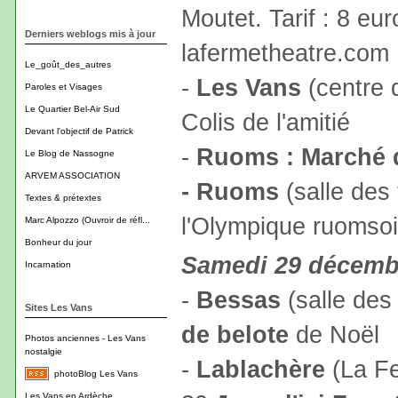
Moutet. Tarif : 8 eu
Derniers weblogs mis à jour
lafermetheatre.com
Le_goût_des_autres
-
Les Vans
(centre d
Paroles et Visages
Le Quartier Bel-Air Sud
Colis de l'amitié
Devant l'objectif de Patrick
-
Ruoms : Marché 
Le Blog de Nassogne
ARVEM ASSOCIATION
- Ruoms
(salle des 
Textes & prétextes
l'Olympique ruomso
Marc Alpozzo (Ouvroir de réfl...
Bonheur du jour
Samedi 29 décemb
Incarnation
-
Bessas
(salle des
Sites Les Vans
de belote
de Noël
Photos anciennes - Les Vans
nostalgie
-
Lablachère
(La Fe
photoBlog Les Vans
Les Vans en Ardèche