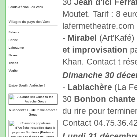
30
Jean d'ici Ferrat
Fonds d'écran Les Vans
Moutet. Tarif : 8 eu
Villages du pays des Vans
lafermetheatre.com
Balazuc
-
Mirabel
(Art'Kafé)
Banne
et improvisation
pa
Labeaume
Naves
Khan. Contact t rés
Thines
Vogüe
Dimanche 30 déc
-
Lablachère
(La Fe
Enjoy South Ardèche !
30
Bonbon chante 
du rire pour terminer
A Canoeist's Guide to the Ardeche
Gorge
Contact 04.75.36.4
Lundi 31 décembr