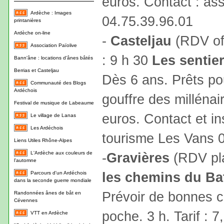
euros. Contact : as
Ardèche : Images
04.75.39.96.01
printanières
Ardèche on-line
-
Casteljau
(RDV off
Association Païolive
: 9 h 30
Les sentier
Bann'âne : locations d'ânes bâtés
Berrias et Casteljau
Dès 6 ans. Prêts po
Communauté des Blogs
Ardéchois
gouffre des millénair
Festival de musique de Labeaume
euros. Contact et ins
Le village de Lanas
Les Ardéchois
tourisme Les Vans 
Liens Utiles Rhône-Alpes
L'Ardèche aux couleurs de
-
Gravières
(RDV pla
l'automne
les chemins du Bat
Parcours d'un Ardéchois
dans la seconde guerre mondiale
Prévoir de bonnes 
Randonnées ânes de bât en
Cévennes
poche. 3 h. Tarif : 7
VTT en Ardèche