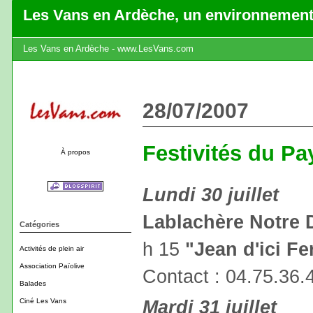
Les Vans en Ardèche, un environnement
Les Vans en Ardèche - www.LesVans.com
28/07/2007
Festivités du P
À propos
Lundi 30 juillet
Lablachère Notre
Catégories
h 15
"Jean d'ici Fer
Activités de plein air
Association Païolive
Contact : 04.75.36.
Balades
Mardi 31 juillet
Ciné Les Vans