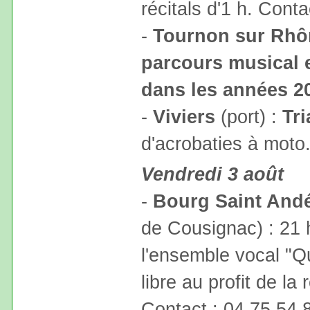
récitals d'1 h. Cont
-
Tournon sur Rhô
parcours musical e
dans les années 2
-
Viviers
(port) :
Tr
d'acrobaties à moto
Vendredi 3 août
-
Bourg Saint And
de Cousignac) : 21
l'ensemble vocal "Qu
libre au profit de la
Contact : 04.75.54.