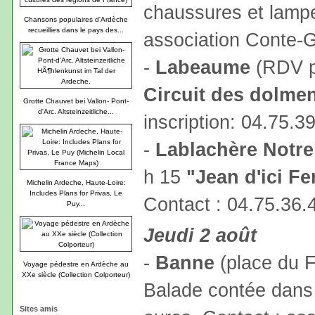
chaussures et lampe
Chansons populaires d'Ardèche
recueillies dans le pays des...
association Conte-
-
Labeaume
(RDV pl
Circuit des dolme
Grotte Chauvet bei Vallon- Pont-
d'Arc. Altsteinzeitliche...
inscription: 04.75.3
-
Lablachère Notr
h 15
"Jean d'ici Fer
Michelin Ardeche, Haute-Loire:
Includes Plans for Privas, Le
Contact : 04.75.36.
Puy...
Jeudi 2 août
-
Banne
(place du F
Voyage pédestre en Ardèche au
XXe siècle (Collection Colporteur)
Balade contée dans le
Sites amis