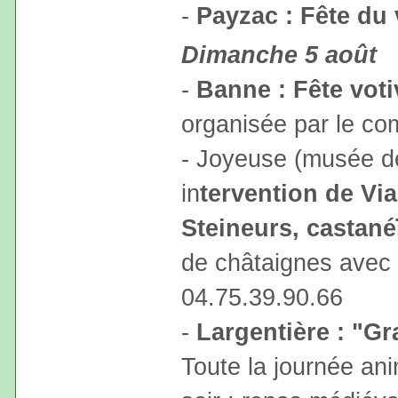
-
Payzac : Fête du 
Dimanche 5 août
-
Banne : Fête voti
organisée par le co
- Joyeuse (musée de
in
tervention de Via
Steineurs, castané
de châtaignes avec 
04.75.39.90.66
-
Largentière : "G
Toute la journée an