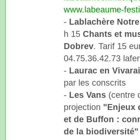
www.labeaume-festi
-
Lablachère Notr
h 15
Chants et mus
Dobrev
. Tarif 15 eu
04.75.36.42.73 laf
-
Laurac en Vivarai
par les conscrits
-
Les Vans
(centre d
projection
"Enjeux 
et de Buffon : co
de la biodiversité"