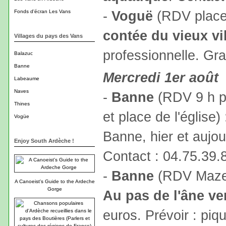
-
Voguë
(RDV place
Fonds d'écran Les Vans
contée du vieux vi
Villages du pays des Vans
professionnelle. Gra
Balazuc
Banne
Mercredi 1er août
Labeaume
Naves
-
Banne
(RDV 9 h pa
Thines
et place de l'église
Vogüe
Banne, hier et aujour
Enjoy South Ardèche !
Contact : 04.75.39.
-
Banne
(RDV Mazel
A Canoeist's Guide to the Ardeche
Gorge
Au pas de l'âne ve
euros. Prévoir : piq