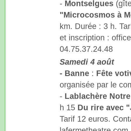
-
Montselgues
(gît
"Microcosmos à M
km. Durée : 3 h. Tar
et inscription : off
04.75.37.24.48
Samedi 4 août
- Banne
:
Fête voti
organisée par le co
-
Lablachère Notr
h 15
Du rire avec 
Tarif 12 euros. Cont
lafermetheatre.com