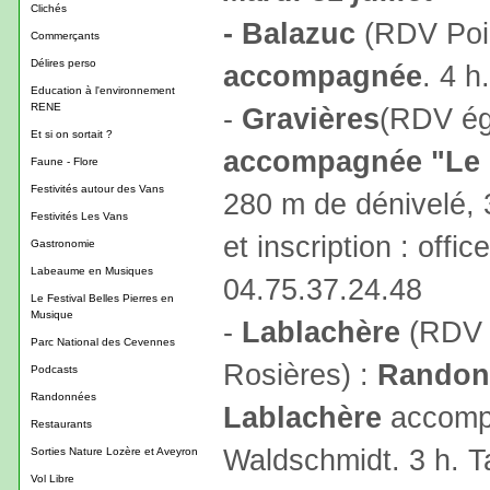
Clichés
- Balazuc
(RDV Poin
Commerçants
Délires perso
accompagnée
. 4 h
Education à l'environnement
RENE
-
Gravières
(RDV ég
Et si on sortait ?
accompagnée "Le p
Faune - Flore
Festivités autour des Vans
280 m de dénivelé, 
Festivités Les Vans
et inscription : off
Gastronomie
Labeaume en Musiques
04.75.37.24.48
Le Festival Belles Pierres en
Musique
-
Lablachère
(RDV o
Parc National des Cevennes
Rosières) :
Randon
Podcasts
Randonnées
Lablachère
accompa
Restaurants
Waldschmidt. 3 h. Ta
Sorties Nature Lozère et Aveyron
Vol Libre