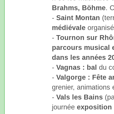
Brahms, Böhme
. 
-
Saint Montan
(ter
médiévale
organisée
-
Tournon sur Rhô
parcours musical e
dans les années 2
-
Vagnas : bal
du co
-
Valgorge : Fête a
grenier, animations 
-
Vals les Bains
(pa
journée
exposition 