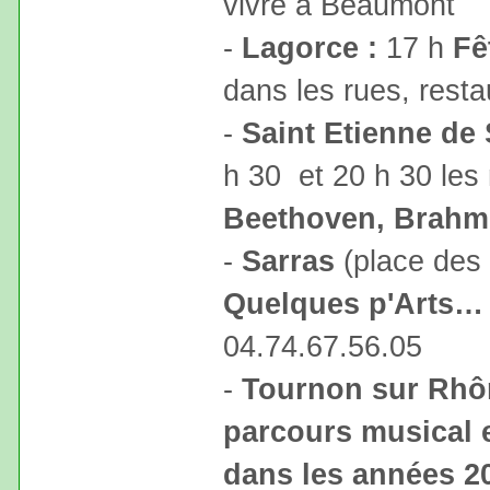
vivre à Beaumont
-
Lagorce :
17 h
Fê
dans les rues, resta
-
Saint Etienne de 
h 30 et 20 h 30 les 
Beethoven, Brahm
-
Sarras
(place des 
Quelques p'Arts…
04.74.67.56.05
-
Tournon sur Rhô
parcours musical e
dans les années 2