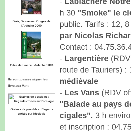
-
Lablachère Notr
h 30
"Smoke" le c
Diois, Baronnies, Gorges de
public. Tarifs : 12, 
l'Ardèche 2000
par Nicolas Richa
Contact : 04.75.36.
-
Largentière
(RDV 
Gîtes de France : Ardèche 2004
route de Tauriers) :
médiévale
Ils sont passés signer leur
livre aux Vans
- Les Vans
(RDV off
"Balade au pays de
Graines de possibles : Regards
cigales".
3 h environ
croisés sur l'écologie
et inscription : 04.7