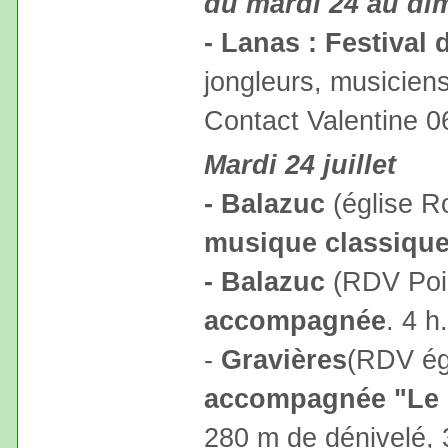
du mardi 24 au dim
- Lanas : Festival
jongleurs, musicien
Contact Valentine 0
Mardi 24 juillet
- Balazuc
(église R
musique classiqu
- Balazuc
(RDV Poin
accompagnée
. 4 h
-
Gravières
(RDV égl
accompagnée "Le 
280 m de dénivelé, 