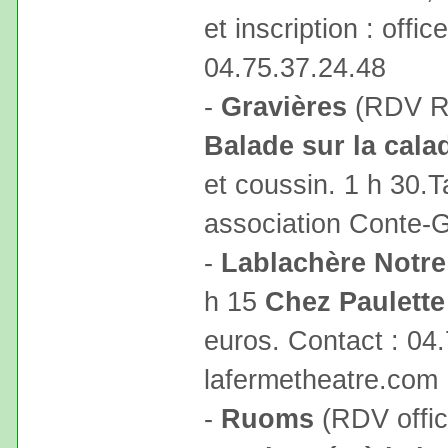
et inscription : off
04.75.37.24.48
-
Gravières
(RDV Ro
Balade sur la cala
et coussin. 1 h 30.Ta
association Conte-
-
Lablachère Notr
h 15
Chez Paulette
euros. Contact : 04
lafermetheatre.com
-
Ruoms
(RDV offic