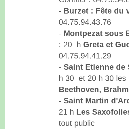
-
Burzet : Fête du v
04.75.94.43.76
-
Montpezat sous 
: 20 h
Greta et Gud
04.75.94.41.29
-
Saint Etienne de 
h 30 et 20 h 30 les 
Beethoven, Brahm
-
Saint Martin d'A
21 h
Les Saxofolie
tout public