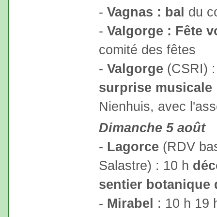
-
Vagnas : bal
du co
-
Valgorge : Fête v
comité des fêtes
-
Valgorge
(CSRI) :
surprise musicale 
Nienhuis, avec l'ass
Dimanche 5 août
-
Lagorce
(RDV bas 
Salastre) : 10 h
déc
sentier botanique
-
Mirabel
: 10 h 19