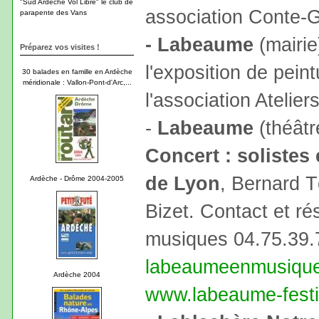
"Sud Ardèche Vol Libre" le club de
association Conte-
parapente des Vans
- Labeaume
(mairie
Préparez vos visites !
l'exposition de pein
30 balades en famille en Ardèche
méridionale : Vallon-Pont-d'Arc,...
l'association Atelier
-
Labeaume
(théâtr
Concert : solistes
de Lyon
, Bernard 
Ardèche - Drôme 2004-2005
Bizet. Contact et r
musiques 04.75.39.
labeaumeenmusiqu
Ardèche 2004
www.labeaume-festi