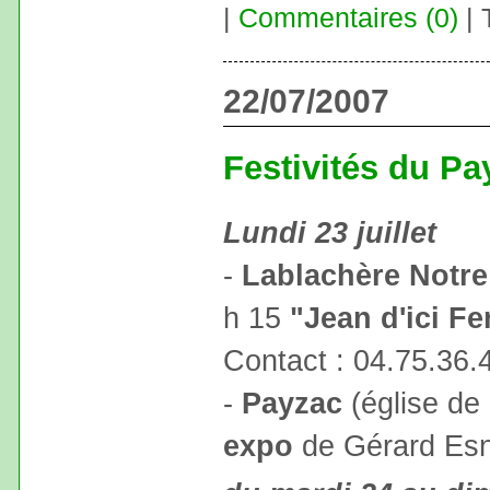
|
Commentaires (0)
| 
22/07/2007
Festivités du P
Lundi 23 juillet
-
Lablachère Notr
h 15
"Jean d'ici Fer
Contact : 04.75.36.
-
Payzac
(église de
expo
de Gérard Esna