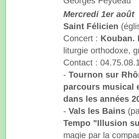
Georges Feydeau
Mercredi 1er août
Saint Félicien
(égli
Concert :
Kouban. 
liturgie orthodoxe, 
Contact : 04.75.08.
-
Tournon sur Rhô
parcours musical e
dans les années 2
-
Vals les Bains
(pa
Tempo "Illusion 
magie par la compag