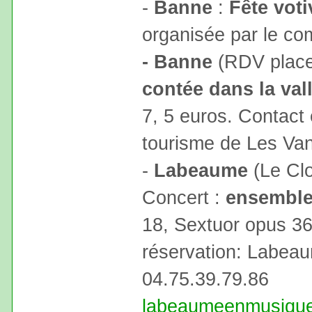
-
Banne
:
Fête voti
organisée par le co
- Banne
(RDV place 
contée dans la val
7, 5 euros. Contact e
tourisme de Les Va
-
Labeaume
(Le Clo
Concert :
ensemble
18, Sextuor opus 36
réservation: Labea
04.75.39.79.86
labeaumeenmusiqu