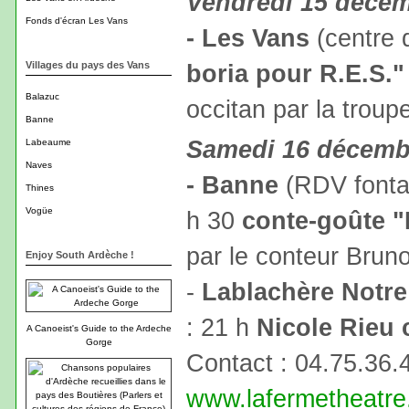
Vendredi 15 déce
Fonds d'écran Les Vans
- Les Vans
(centre d
Villages du pays des Vans
boria pour R.E.S."
Balazuc
occitan par la troup
Banne
Samedi 16 décemb
Labeaume
Naves
- Banne
(RDV fontai
Thines
Vogüe
h 30
conte-goûte "I
par le conteur Brun
Enjoy South Ardèche !
-
Lablachère Notr
: 21 h
Nicole Rieu 
A Canoeist's Guide to the Ardeche
Gorge
Contact : 04.75.36.
www.lafermetheatr