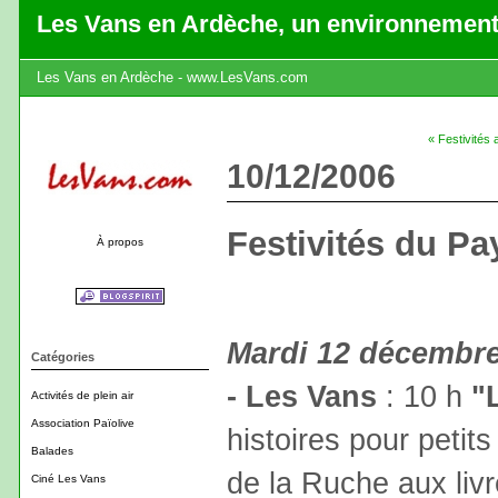
Les Vans en Ardèche, un environnement
Les Vans en Ardèche - www.LesVans.com
« Festivités
10/12/2006
Festivités du P
À propos
Mardi 12 décembr
Catégories
- Les Vans
: 10 h
"
Activités de plein air
Association Païolive
histoires pour petit
Balades
de la Ruche aux liv
Ciné Les Vans