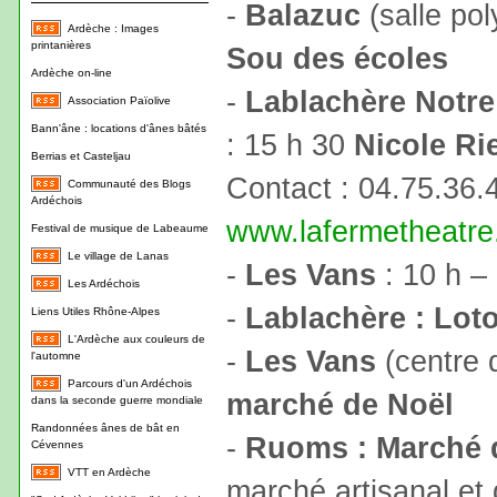
-
Balazuc
(salle pol
Ardèche : Images
printanières
Sou des écoles
Ardèche on-line
-
Lablachère Notr
Association Païolive
Bann'âne : locations d'ânes bâtés
: 15 h 30
Nicole Ri
Berrias et Casteljau
Contact : 04.75.36.
Communauté des Blogs
Ardéchois
www.lafermetheatr
Festival de musique de Labeaume
Le village de Lanas
-
Les Vans
: 10 h –
Les Ardéchois
-
Lablachère : Loto
Liens Utiles Rhône-Alpes
L'Ardèche aux couleurs de
-
Les Vans
(centre d
l'automne
Parcours d'un Ardéchois
marché de Noël
dans la seconde guerre mondiale
Randonnées ânes de bât en
-
Ruoms :
Marché 
Cévennes
VTT en Ardèche
marché artisanal et