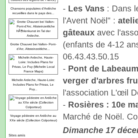
-
Les Vans
: Dans l
Chansons populaires d'Ardèche
recueillies dans le pays des...
l'Avent Noël" :
ateli
gâteaux
avec l'asso
(enfants de 4-12 ans
Grotte Chauvet bei Vallon- Pont-
d'Arc. Altsteinzeitliche...
06.43.43.50.15
-
Pont de Labeaume
verger d'arbres fru
Michelin Ardeche, Haute-Loire:
Includes Plans for Privas, Le
Puy...
l'association L'œil 
-
Rosières : 10e m
Marché de Noël. Con
Voyage pédestre en Ardèche au
XXe siècle (Collection Colporteur)
Dimanche 17 déc
Sites amis