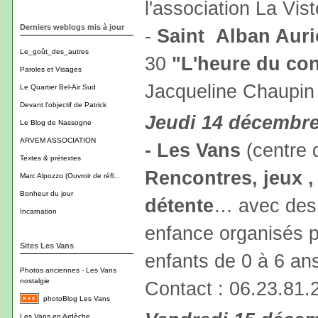
l'association La Vist
Derniers weblogs mis à jour
-
Saint Alban Auri
Le_goût_des_autres
30
"L'heure du con
Paroles et Visages
Jacqueline Chaupin 
Le Quartier Bel-Air Sud
Devant l'objectif de Patrick
Jeudi 14 décembr
Le Blog de Nassogne
ARVEM ASSOCIATION
- Les Vans
(centre d
Textes & prétextes
Rencontres, jeux ,
Marc Alpozzo (Ouvroir de réfl...
Bonheur du jour
détente
… avec des 
Incarnation
enfance organisés pa
Sites Les Vans
enfants de 0 à 6 an
Photos anciennes - Les Vans
nostalgie
Contact : 06.23.81.
photoBlog Les Vans
Les Vans en Ardèche