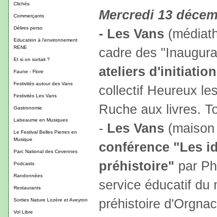
Clichés
Mercredi 13 déce
Commerçants
Délires perso
- Les Vans
(médiath
Education à l'environnement
RENE
cadre des "Inaugura
Et si on sortait ?
ateliers d'initiatio
Faune - Flore
Festivités autour des Vans
collectif Heureux le
Festivités Les Vans
Ruche aux livres. To
Gastronomie
Labeaume en Musiques
-
Les Vans
(maison 
Le Festival Belles Pierres en
Musique
conférence "Les i
Parc National des Cevennes
préhistoire"
par Ph
Podcasts
Randonnées
service éducatif du
Restaurants
préhistoire d'Orgnac
Sorties Nature Lozère et Aveyron
Vol Libre