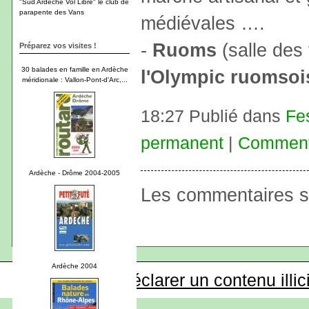
"Sud Ardèche Vol Libre" le club de
parapente des Vans
médiévales ….
-
Ruoms
(salle des 
Préparez vos visites !
30 balades en famille en Ardèche
l'Olympic ruomsoi
méridionale : Vallon-Pont-d'Arc,...
18:27 Publié dans
Fe
permanent
|
Commenta
Ardèche - Drôme 2004-2005
Les commentaires s
Ardèche 2004
Déclarer un contenu illic