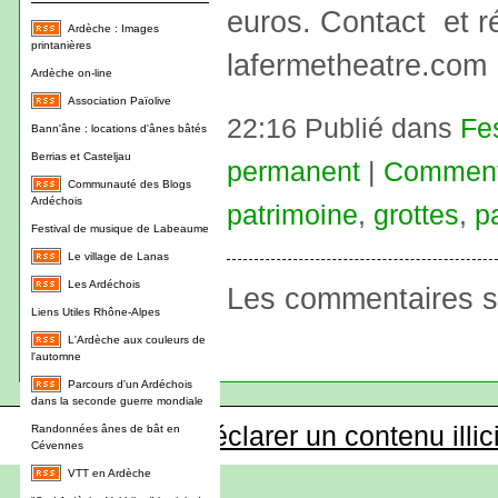
euros. Contact et r
Ardèche : Images
printanières
lafermetheatre.com
Ardèche on-line
Association Païolive
22:16 Publié dans
Fe
Bann'âne : locations d'ânes bâtés
Berrias et Casteljau
permanent
|
Commenta
Communauté des Blogs
Ardéchois
patrimoine
,
grottes
,
p
Festival de musique de Labeaume
Le village de Lanas
Les Ardéchois
Les commentaires s
Liens Utiles Rhône-Alpes
L'Ardèche aux couleurs de
l'automne
Parcours d'un Ardéchois
dans la seconde guerre mondiale
Déclarer un contenu illic
Randonnées ânes de bât en
Cévennes
VTT en Ardèche