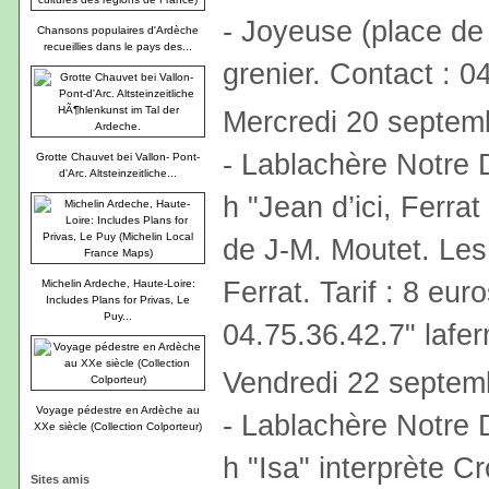
- Joyeuse (place de 
Chansons populaires d'Ardèche
recueillies dans le pays des...
grenier. Contact : 0
Mercredi 20 septem
- Lablachère Notre 
Grotte Chauvet bei Vallon- Pont-
d'Arc. Altsteinzeitliche...
h "Jean d’ici, Ferrat
de J-M. Moutet. Les
Ferrat. Tarif : 8 eur
Michelin Ardeche, Haute-Loire:
Includes Plans for Privas, Le
Puy...
04.75.36.42.7" lafe
Vendredi 22 septem
Voyage pédestre en Ardèche au
- Lablachère Notre 
XXe siècle (Collection Colporteur)
h "Isa" interprète Cro
Sites amis