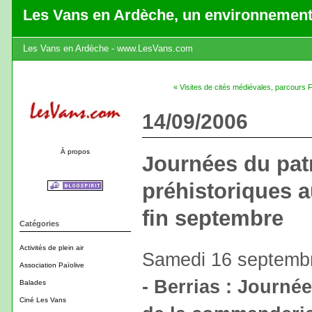
Les Vans en Ardèche, un environnement
Les Vans en Ardèche - www.LesVans.com
« Visites de cités médiévales, parcours 
14/09/2006
À propos
Journées du pat
préhistoriques 
fin septembre
Catégories
Activités de plein air
Samedi 16 septemb
Association Païolive
- Berrias : Journée
Balades
Ciné Les Vans