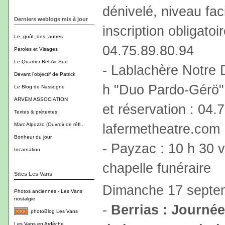
dénivelé, niveau faci
Derniers weblogs mis à jour
inscription obligatoi
Le_goût_des_autres
04.75.89.80.94
Paroles et Visages
Le Quartier Bel-Air Sud
- Lablachère Notre 
Devant l'objectif de Patrick
h "Duo Pardo-Gérö".
Le Blog de Nassogne
ARVEM ASSOCIATION
et réservation : 04.
Textes & prétextes
lafermetheatre.com
Marc Alpozzo (Ouvroir de réfl...
Bonheur du jour
- Payzac : 10 h 30 vi
Incarnation
chapelle funéraire
Sites Les Vans
Dimanche 17 septe
Photos anciennes - Les Vans
nostalgie
-
Berrias : Journée
photoBlog Les Vans
Les Vans en Ardèche