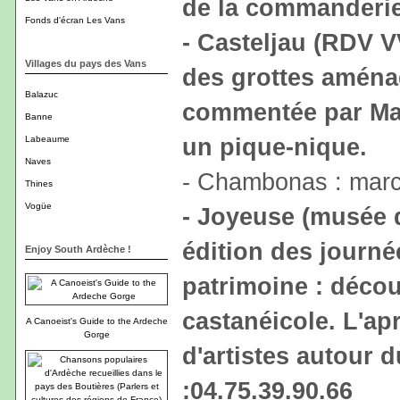
de la commanderie
Fonds d'écran Les Vans
- Casteljau (RDV VV
Villages du pays des Vans
des grottes aména
Balazuc
commentée par Ma
Banne
un pique-nique.
Labeaume
Naves
- Chambonas : mar
Thines
Vogüe
- Joyeuse (musée d
édition des journ
Enjoy South Ardèche !
patrimoine : déco
castanéicole. L'ap
A Canoeist's Guide to the Ardeche
Gorge
d'artistes autour 
:04.75.39.90.66