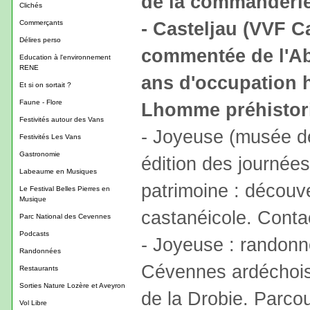
de la commanderie
Clichés
- Casteljau (VVF Ca
Commerçants
Délires perso
commentée de l'Ab
Education à l'environnement
RENE
ans d'occupation 
Et si on sortait ?
Faune - Flore
Lhomme préhistor
Festivités autour des Vans
- Joyeuse (musée de
Festivités Les Vans
Gastronomie
édition des journée
Labeaume en Musiques
patrimoine : découv
Le Festival Belles Pierres en
Musique
castanéicole. Conta
Parc National des Cevennes
Podcasts
- Joyeuse : randonn
Randonnées
Cévennes ardéchois
Restaurants
Sorties Nature Lozère et Aveyron
de la Drobie. Parco
Vol Libre