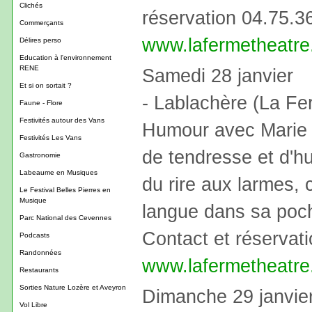
Clichés
réservation 04.75.3
Commerçants
www.lafermetheatr
Délires perso
Education à l'environnement
RENE
Samedi 28 janvier
Et si on sortait ?
- Lablachère (La Fer
Faune - Flore
Festivités autour des Vans
Humour avec Marie 
Festivités Les Vans
de tendresse et d'hu
Gastronomie
Labeaume en Musiques
du rire aux larmes, 
Le Festival Belles Pierres en
Musique
langue dans sa poche
Parc National des Cevennes
Contact et réservat
Podcasts
Randonnées
www.lafermetheatr
Restaurants
Sorties Nature Lozère et Aveyron
Dimanche 29 janvie
Vol Libre