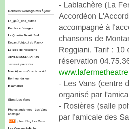
- Lablachère (La Fe
Derniers weblogs mis à jour
Accordéon L'Accordé
Le_goût_des_autres
accompagné à l'acc
Paroles et Visages
Le Quartier Bel-Air Sud
chansons de Montand
Devant l'objectif de Patrick
Reggiani. Tarif : 10
Le Blog de Nassogne
ARVEM ASSOCIATION
réservation 04.75.3
Textes & prétextes
www.lafermetheatr
Marc Alpozzo (Ouvroir de réfl...
Bonheur du jour
- Les Vans (centre d
Incarnation
organisé par l'amica
Sites Les Vans
- Rosières (salle po
Photos anciennes - Les Vans
nostalgie
par l'amicale des S
photoBlog Les Vans
Les Vans en Ardèche