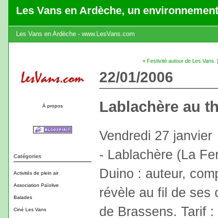
Les Vans en Ardèche, un environnement
Les Vans en Ardèche - www.LesVans.com
« Festivité autour de Les Vans.
22/01/2006
Lablachère au th
À propos
Vendredi 27 janvier
- Lablachère (La Fe
Catégories
Duino : auteur, comp
Activités de plein air
Association Païolive
révèle au fil de ses
Balades
de Brassens. Tarif :
Ciné Les Vans