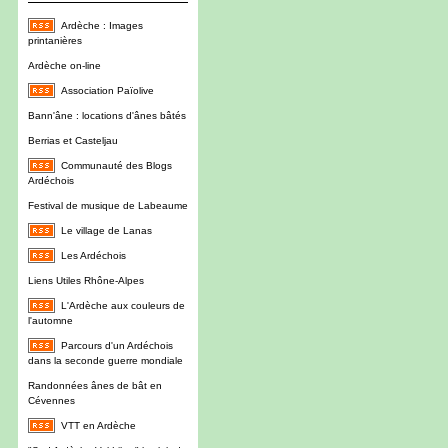
Ardèche : Images
printanières
Ardèche on-line
Association Païolive
Bann'âne : locations d'ânes bâtés
Berrias et Casteljau
Communauté des Blogs
Ardéchois
Festival de musique de Labeaume
Le village de Lanas
Les Ardéchois
Liens Utiles Rhône-Alpes
L'Ardèche aux couleurs de
l'automne
Parcours d'un Ardéchois
dans la seconde guerre mondiale
Randonnées ânes de bât en
Cévennes
VTT en Ardèche