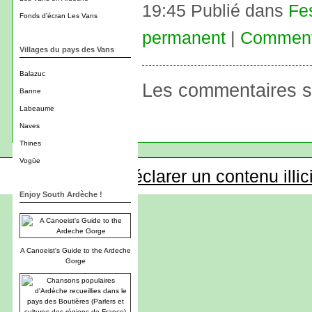
19:45 Publié dans
Fe
Fonds d'écran Les Vans
permanent
|
Commenta
Villages du pays des Vans
Balazuc
Les commentaires s
Banne
Labeaume
Naves
Thines
Vogüe
Déclarer un contenu illic
Enjoy South Ardèche !
A Canoeist's Guide to the Ardeche
Gorge