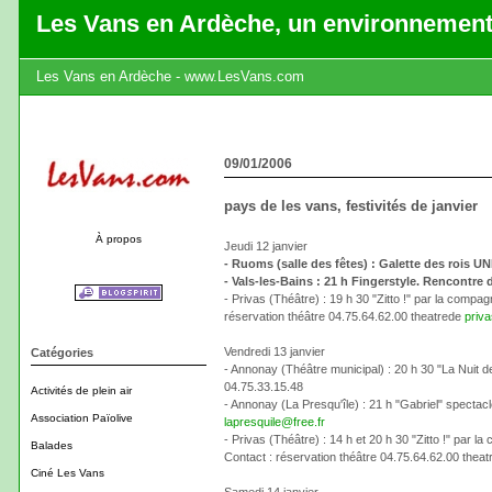
Les Vans en Ardèche, un environnement
Les Vans en Ardèche - www.LesVans.com
09/01/2006
pays de les vans, festivités de janvier
À propos
Jeudi 12 janvier
- Ruoms (salle des fêtes) : Galette des rois U
- Vals-les-Bains : 21 h Fingerstyle. Rencontre 
- Privas (Théâtre) : 19 h 30 "Zitto !" par la comp
réservation théâtre 04.75.64.62.00 theatrede
priv
Vendredi 13 janvier
Catégories
- Annonay (Théâtre municipal) : 20 h 30 "La Nuit
04.75.33.15.48
Activités de plein air
- Annonay (La Presqu'île) : 21 h "Gabriel" spectacl
Association Païolive
lapresquile@free.fr
- Privas (Théâtre) : 14 h et 20 h 30 "Zitto !" par
Balades
Contact : réservation théâtre 04.75.64.62.00 thea
Ciné Les Vans