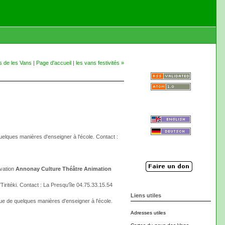
s de les Vans
|
Page d'accueil
|
les vans festivités »
uelques manières d'enseigner à l'école. Contact :
rvation
Annonay Culture Théâtre Animation
Tiritéki. Contact : La Presqu'île 04.75.33.15.54
Liens utiles
que de quelques manières d'enseigner à l'école.
Adresses utiles