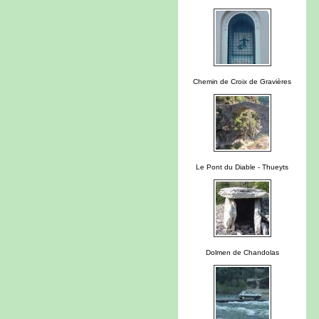
Chemin de Croix de Gravières
Le Pont du Diable - Thueyts
Dolmen de Chandolas