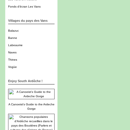
Fonds d'écran Les Vans
Villages du pays des Vans
Balazuc
Banne
Labeaume
Naves
Thines
Vogüe
Enjoy South Ardèche !
A Canoeist's Guide to the Ardeche
Gorge