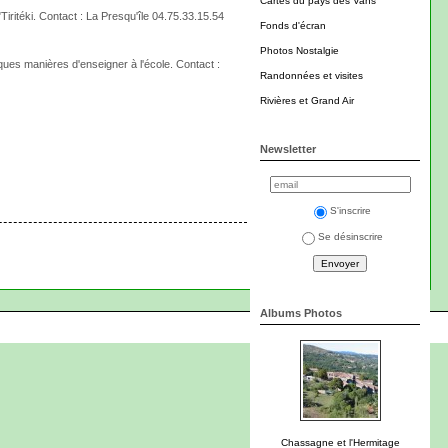
Cartes du pays des Vans
Tiritéki. Contact : La Presqu'île 04.75.33.15.54
Fonds d'écran
Photos Nostalgie
ques manières d'enseigner à l'école. Contact :
Randonnées et visites
Rivières et Grand Air
Newsletter
S'inscrire
Se désinscrire
Albums Photos
Chassagne et l'Hermitage