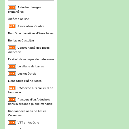
Ardèche : Images
printanières
Ardèche on-line
Association Païolive
Bann'âne : locations d'ânes bâtés
Berrias et Casteljau
Communauté des Blogs
Ardéchois
Festival de musique de Labeaume
Le village de Lanas
Les Ardéchois
Liens Utiles Rhône-Alpes
L'Ardèche aux couleurs de
l'automne
Parcours d'un Ardéchois
dans la seconde guerre mondiale
Randonnées ânes de bât en
Cévennes
VTT en Ardèche