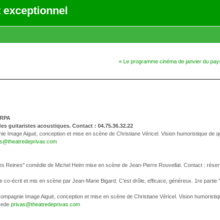
 exceptionnel
« Le programme cinéma de janvier du pay
NRPA
des guitaristes acoustiques. Contact : 04.75.36.32.22
agnie Image Aiguë, conception et mise en scène de Christiane Véricel. Vision humoristique de q
as@theatredeprivas.com
 des Reines" comédie de Michel Heim mise en scène de Jean-Pierre Rouvellat. Contact : rése
e co-écrit et mis en scène par Jean-Marie Bigard. C'est drôle, efficace, généreux. 1re partie "
 la compagnie Image Aiguë, conception et mise en scène de Christiane Véricel. Vision humoristi
trede
privas@theatredeprivas.com