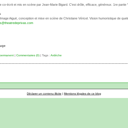
e co-écrit et mis en scène par Jean-Marie Bigard. C'est drôle, efficace, généreux. 1re partie "
s
ie Image Aiguë, conception et mise en scène de Christiane Véricel. Vision humoristique de quel
as@theatredeprivas.com
ouge
 permanent
|
Commentaires (0)
| Tags :
Ardèche
Déclarer un contenu illicite
|
Mentions légales de ce blog