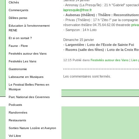
Samedi 14 janvier
Clichés
- Annonay (La Presqu'île) : 21 h "Gabriel" spectacl
lapresquile@free.fr
Commerçants
- Aubenas (théâtre) : Théâtre : Reconstitution
Délires perso
- Privas (Théâtre) : 17 h "Zitto !" par la compagn
réservation théâtre 04.75.64.62.00 theatrede
priv
Education à l'environnement
- Sampzon : 14 h Loto
RENE
Et si on sortait ?
Dimanche 15 janvier
- Largentière : Loto de l'Ecole de Sainte Foi
Faune - Flore
- Ruoms (salle des fêtes) : Loto de la Croix R
Festivités autour des Vans
12:15 Publié dans
Festivités autour des Vans
|
Lien
Festivités Les Vans
Gastronomie
Les commentaires sont fermés.
Labeaume en Musiques
Le Festival Belles Pierres en
Musique
Parc National des Cevennes
Podcasts
Randonnées
Restaurants
Sorties Nature Lozère et Aveyron
Vol Libre