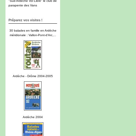
"Sud Ardèche Vol Libre" le club de
parapente des Vans
Préparez vos visites !
30 balades en famille en Ardèche
méridionale : Vallon-Pont-d'Arc,...
Ardèche - Drôme 2004-2005
Ardèche 2004