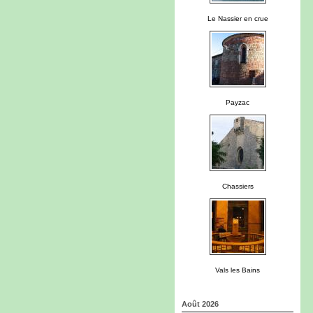
Le Nassier en crue
Payzac
Chassiers
Vals les Bains
Août 2026