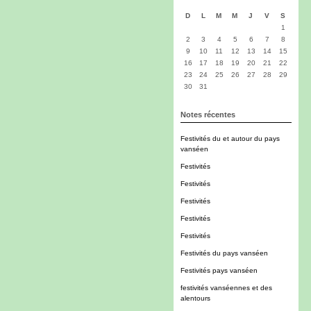
D
L
M
M
J
V
S
1
2
3
4
5
6
7
8
9
10
11
12
13
14
15
16
17
18
19
20
21
22
23
24
25
26
27
28
29
30
31
Notes récentes
Festivités du et autour du pays
vanséen
Festivités
Festivités
Festivités
Festivités
Festivités
Festivités du pays vanséen
Festivités pays vanséen
festivités vanséennes et des
alentours