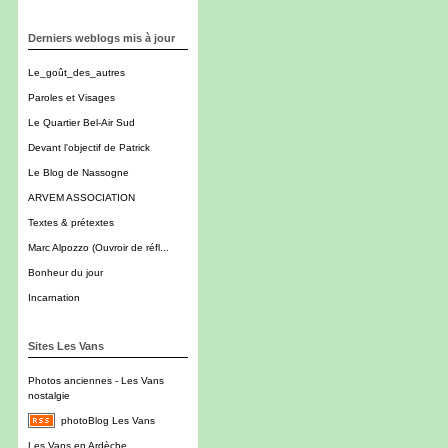
Derniers weblogs mis à jour
Le_goût_des_autres
Paroles et Visages
Le Quartier Bel-Air Sud
Devant l'objectif de Patrick
Le Blog de Nassogne
ARVEM ASSOCIATION
Textes & prétextes
Marc Alpozzo (Ouvroir de réfl...
Bonheur du jour
Incarnation
Sites Les Vans
Photos anciennes - Les Vans
nostalgie
photoBlog Les Vans
Les Vans en Ardèche