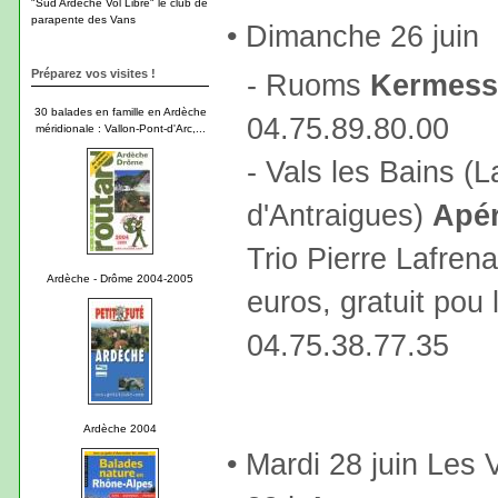
"Sud Ardèche Vol Libre" le club de
parapente des Vans
• Dimanche 26 juin
Préparez vos visites !
- Ruoms
Kermes
30 balades en famille en Ardèche
04.75.89.80.00
méridionale : Vallon-Pont-d'Arc,...
- Vals les Bains (
d'Antraigues)
Apér
Trio Pierre Lafrena
Ardèche - Drôme 2004-2005
euros, gratuit pou 
04.75.38.77.35
Ardèche 2004
• Mardi 28 juin Les