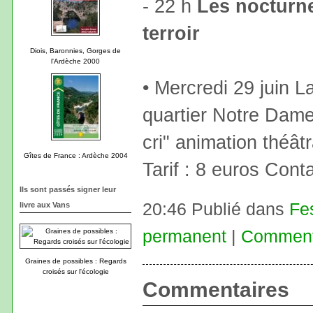
- 22 h
Les nocturne
terroir
Diois, Baronnies, Gorges de
l'Ardèche 2000
• Mercredi 29 juin L
quartier Notre Dame)
cri" animation théât
Gîtes de France : Ardèche 2004
Tarif : 8 euros Cont
Ils sont passés signer leur
20:46 Publié dans
Fe
livre aux Vans
permanent
|
Commenta
Graines de possibles : Regards
croisés sur l'écologie
Commentaires