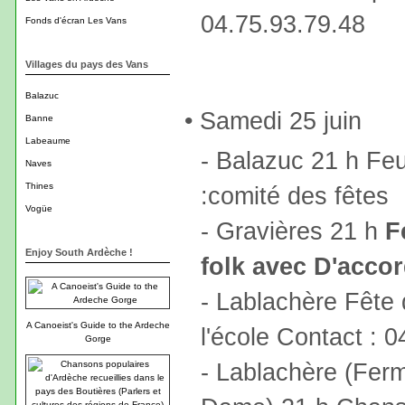
04.75.93.79.48
Fonds d'écran Les Vans
Villages du pays des Vans
Balazuc
• Samedi 25 juin
Banne
Labeaume
- Balazuc 21 h Feu
Naves
Thines
:comité des fêtes
Vogüe
- Gravières 21 h
F
Enjoy South Ardèche !
folk avec D'acco
- Lablachère Fête 
A Canoeist's Guide to the Ardeche
l'école Contact : 
Gorge
- Lablachère (Ferm