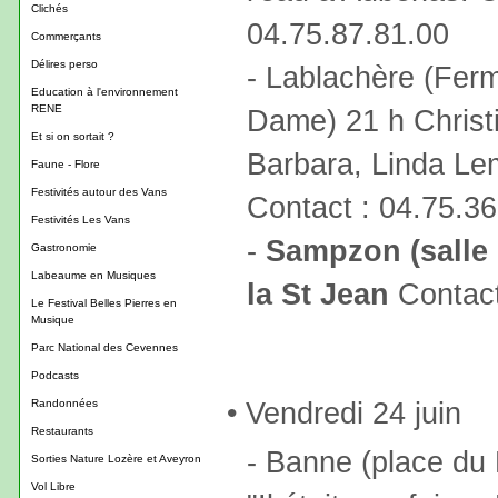
Clichés
04.75.87.81.00
Commerçants
Délires perso
- Lablachère (Ferm
Education à l'environnement
RENE
Dame) 21 h Christi
Et si on sortait ?
Barbara, Linda Le
Faune - Flore
Festivités autour des Vans
Contact : 04.75.36
Festivités Les Vans
-
Sampzon (salle 
Gastronomie
Labeaume en Musiques
la St Jean
Contac
Le Festival Belles Pierres en
Musique
Parc National des Cevennes
Podcasts
• Vendredi 24 juin
Randonnées
Restaurants
- Banne (place du
Sorties Nature Lozère et Aveyron
Vol Libre