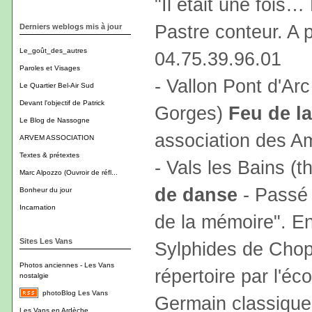
"Il était une fois
Pastre conteur. A p
Derniers weblogs mis à jour
Le_goût_des_autres
04.75.39.96.01
Paroles et Visages
- Vallon Pont d'Ar
Le Quartier Bel-Air Sud
Devant l'objectif de Patrick
Gorges)
Feu de l
Le Blog de Nassogne
association des A
ARVEM ASSOCIATION
Textes & prétextes
- Vals les Bains (
Marc Alpozzo (Ouvroir de réfl...
de danse
- Passé 
Bonheur du jour
Incarnation
de la mémoire". En
Sites Les Vans
Sylphides de Chop
Photos anciennes - Les Vans
répertoire par l'é
nostalgie
photoBlog Les Vans
Germain classique 
Les Vans en Ardèche