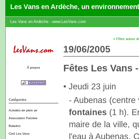
Les Vans en Ardèche, un environnement
Les Vans en Ardèche - www.LesVans.com
« Fêtes autour de
19/06/2005
Fêtes Les Vans - 
À propos
• Jeudi 23 juin
- Aubenas (centre 
Catégories
fontaines
(1 h). 
Activités de plein air
Association Païolive
maire de la ville, 
Balades
l'eau à Aubenas. C
Ciné Les Vans