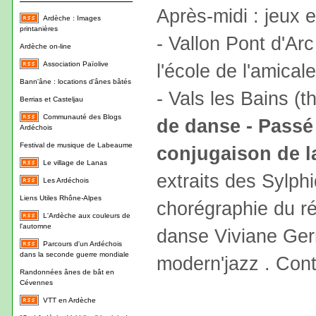
Après-midi : jeux 
Ardèche : Images
printanières
- Vallon Pont d'Arc
Ardèche on-line
Association Païolive
l'école de l'amical
Bann'âne : locations d'ânes bâtés
- Vals les Bains (
Berrias et Casteljau
Communauté des Blogs
de danse - Passé 
Ardéchois
Festival de musique de Labeaume
conjugaison de 
Le village de Lanas
extraits des Sylph
Les Ardéchois
Liens Utiles Rhône-Alpes
chorégraphie du ré
L'Ardèche aux couleurs de
l'automne
danse Viviane Ger
Parcours d'un Ardéchois
dans la seconde guerre mondiale
modern'jazz . Cont
Randonnées ânes de bât en
Cévennes
VTT en Ardèche