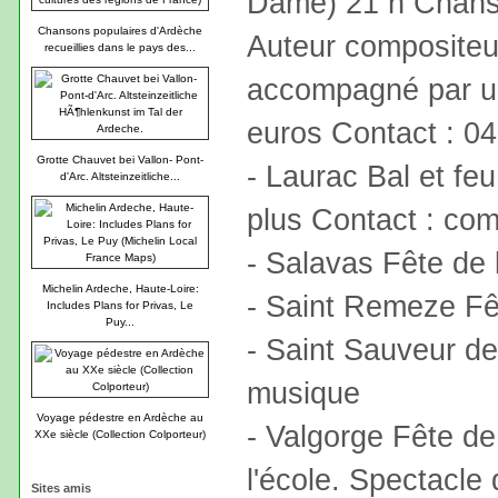
Dame) 21 h Chans
Chansons populaires d'Ardèche
Auteur compositeur 
recueillies dans le pays des...
accompagné par un 
euros Contact : 0
Grotte Chauvet bei Vallon- Pont-
- Laurac Bal et feu
d'Arc. Altsteinzeitliche...
plus Contact : com
- Salavas Fête de 
Michelin Ardeche, Haute-Loire:
- Saint Remeze Fêt
Includes Plans for Privas, Le
Puy...
- Saint Sauveur de
musique
Voyage pédestre en Ardèche au
- Valgorge Fête de
XXe siècle (Collection Colporteur)
l'école. Spectacle
Sites amis