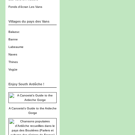
Fonds d'écran Les Vans
Villages du pays des Vans
Balazuc
Banne
Labeaume
Naves
Thines
Vogüe
Enjoy South Ardèche !
A Canoeist's Guide to the Ardeche
Gorge