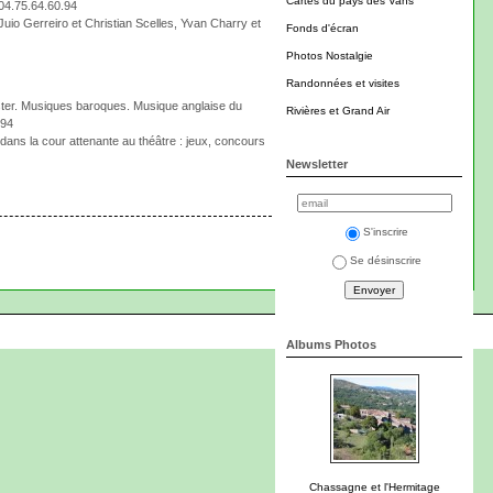
Cartes du pays des Vans
 04.75.64.60.94
Juio Gerreiro et Christian Scelles, Yvan Charry et
Fonds d'écran
Photos Nostalgie
Randonnées et visites
ster. Musiques baroques. Musique anglaise du
Rivières et Grand Air
.94
ans la cour attenante au théâtre : jeux, concours
Newsletter
S'inscrire
Se désinscrire
Albums Photos
Chassagne et l'Hermitage