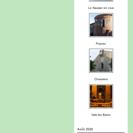
Le Nassier en crue
Payzac
Chassiers
Vals les Bains
Août 2026