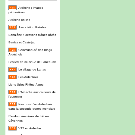
Ardèche : Images
printanières
Ardèche on-line
Association Païolive
Bann'âne : locations d'ânes bâtés
Berrias et Casteljau
Communauté des Blogs
Ardéchois
Festival de musique de Labeaume
Le village de Lanas
Les Ardéchois
Liens Utiles Rhône-Alpes
L'Ardèche aux couleurs de
l'automne
Parcours d'un Ardéchois
dans la seconde guerre mondiale
Randonnées ânes de bât en
Cévennes
VTT en Ardèche