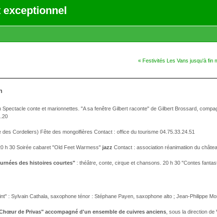
 exceptionnel
« Festivités Les Vans jusqu'à fin 
n
h Spectacle conte et marionnettes. "A sa fenêtre Gilbert raconte" de Gilbert Brossard, compa
1.20
 des Cordeliers) Fête des mongolfières Contact : office du tourisme 04.75.33.24.51
 20 h 30 Soirée cabaret "Old Feet Warmess"
jazz
Contact : association réanimatiion du châte
ournées des histoires courtes"
: théâtre, conte, cirque et chansons. 20 h 30 "Contes fantas
nt" : Sylvain Cathala, saxophone ténor : Stéphane Payen, saxophone alto ; Jean-Philippe More
Chœur de Privas" accompagné d'un ensemble de cuivres anciens
, sous la direction d