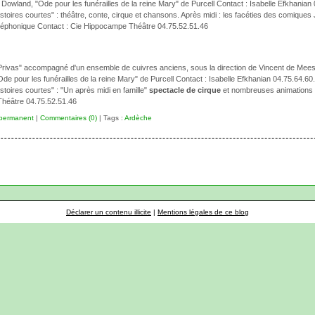
 Dowland, "Ode pour les funérailles de la reine Mary" de Purcell Contact : Isabelle Efkhanian
istoires courtes" : théâtre, conte, cirque et chansons. Après midi : les facéties des comiques 
léphonique Contact : Cie Hippocampe Théâtre 04.75.52.51.46
Privas" accompagné d'un ensemble de cuivres anciens, sous la direction de Vincent de Mee
de pour les funérailles de la reine Mary" de Purcell Contact : Isabelle Efkhanian 04.75.64.60
istoires courtes" : "Un après midi en famille"
spectacle de cirque
et nombreuses animations d
Théâtre 04.75.52.51.46
 permanent
|
Commentaires (0)
| Tags :
Ardèche
Déclarer un contenu illicite
|
Mentions légales de ce blog