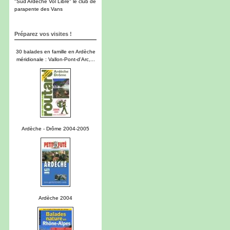
"Sud Ardèche Vol Libre" le club de
parapente des Vans
Préparez vos visites !
30 balades en famille en Ardèche
méridionale : Vallon-Pont-d'Arc,...
Ardèche - Drôme 2004-2005
Ardèche 2004