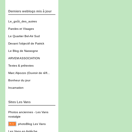
Derniers weblogs mis à jour
Le_goût_des_autres
Paroles et Visages
Le Quartier Bel-Air Sud
Devant l'objectif de Patrick
Le Blog de Nassogne
ARVEM ASSOCIATION
Textes & prétextes
Marc Alpozzo (Ouvroir de réfl...
Bonheur du jour
Incarnation
Sites Les Vans
Photos anciennes - Les Vans
nostalgie
photoBlog Les Vans
Les Vans en Ardèche