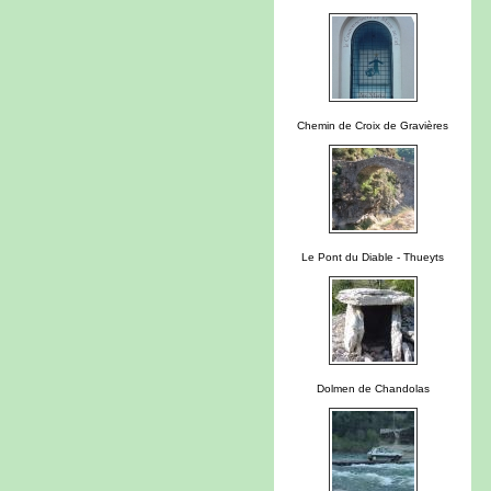
Chemin de Croix de Gravières
Le Pont du Diable - Thueyts
Dolmen de Chandolas