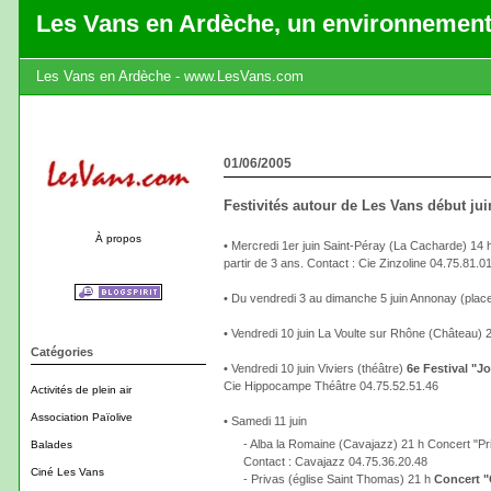
Les Vans en Ardèche, un environnement
Les Vans en Ardèche - www.LesVans.com
01/06/2005
Festivités autour de Les Vans début jui
À propos
• Mercredi 1er juin Saint-Péray (La Cacharde) 14 
partir de 3 ans. Contact : Cie Zinzoline 04.75.81.0
• Du vendredi 3 au dimanche 5 juin Annonay (place
• Vendredi 10 juin La Voulte sur Rhône (Château)
Catégories
• Vendredi 10 juin Viviers (théâtre)
6e Festival "J
Cie Hippocampe Théâtre 04.75.52.51.46
Activités de plein air
Association Païolive
• Samedi 11 juin
- Alba la Romaine (Cavajazz) 21 h Concert "Pri
Balades
Contact : Cavajazz 04.75.36.20.48
Ciné Les Vans
- Privas (église Saint Thomas) 21 h
Concert "