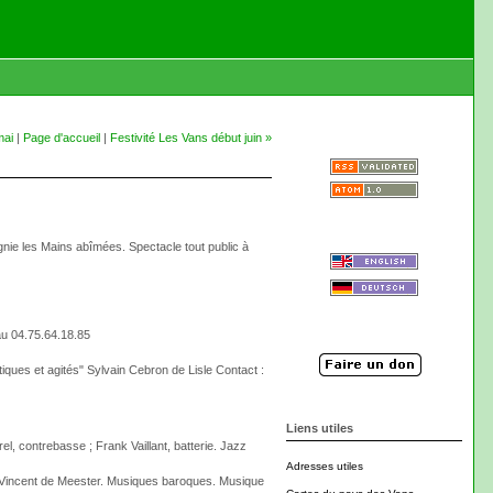
mai
|
Page d'accueil
|
Festivité Les Vans début juin »
gnie les Mains abîmées. Spectacle tout public à
au 04.75.64.18.85
tiques et agités" Sylvain Cebron de Lisle Contact :
Liens utiles
l, contrebasse ; Frank Vaillant, batterie. Jazz
Adresses utiles
e Vincent de Meester. Musiques baroques. Musique