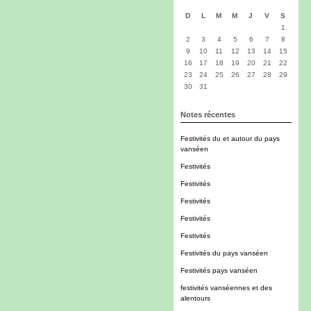
D
L
M
M
J
V
S
1
2
3
4
5
6
7
8
9
10
11
12
13
14
15
16
17
18
19
20
21
22
23
24
25
26
27
28
29
30
31
Notes récentes
Festivités du et autour du pays
vanséen
Festivités
Festivités
Festivités
Festivités
Festivités
Festivités du pays vanséen
Festivités pays vanséen
festivités vanséennes et des
alentours