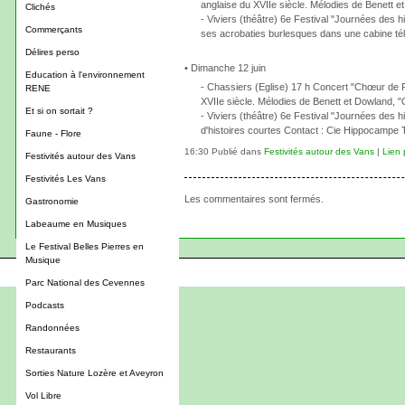
anglaise du XVIIe siècle. Mélodies de Benett et
Clichés
- Viviers (théâtre) 6e Festival "Journées des h
Commerçants
ses acrobaties burlesques dans une cabine té
Délires perso
• Dimanche 12 juin
Education à l'environnement
- Chassiers (Eglise) 17 h Concert "Chœur de 
RENE
XVIIe siècle. Mélodies de Benett et Dowland, "O
Et si on sortait ?
- Viviers (théâtre) 6e Festival "Journées des h
d'histoires courtes Contact : Cie Hippocampe 
Faune - Flore
16:30 Publié dans
Festivités autour des Vans
|
Lien
Festivités autour des Vans
Festivités Les Vans
Les commentaires sont fermés.
Gastronomie
Labeaume en Musiques
Le Festival Belles Pierres en
Musique
Parc National des Cevennes
Podcasts
Randonnées
Restaurants
Sorties Nature Lozère et Aveyron
Vol Libre