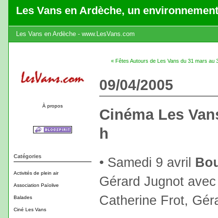
Les Vans en Ardèche, un environnement
Les Vans en Ardèche - www.LesVans.com
« Fêtes Autours de Les Vans du 31 mars au 3
09/04/2005
À propos
Cinéma Les Vans
h
Catégories
• Samedi 9 avril
Bo
Activités de plein air
Gérard Jugnot avec
Association Païolive
Catherine Frot, Gér
Balades
Ciné Les Vans