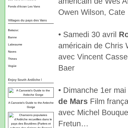
américain de Wes An
Fonds d'écran Les Vans
Owen Wilson, Cate
Villages du pays des Vans
Balazuc
• Samedi 30 avril
R
Banne
américain de Chris
Labeaume
Naves
avec Vincent Cassel
Thines
Baer
Vogüe
Enjoy South Ardèche !
• Dimanche 1er ma
de Mars
Film franç
A Canoeist's Guide to the Ardeche
Gorge
avec Michel Bouquet,
Fretun…