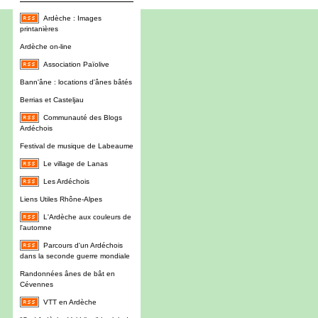
Ardèche : Images
printanières
Ardèche on-line
Association Païolive
Bann'âne : locations d'ânes bâtés
Berrias et Casteljau
Communauté des Blogs
Ardéchois
Festival de musique de Labeaume
Le village de Lanas
Les Ardéchois
Liens Utiles Rhône-Alpes
L'Ardèche aux couleurs de
l'automne
Parcours d'un Ardéchois
dans la seconde guerre mondiale
Randonnées ânes de bât en
Cévennes
VTT en Ardèche