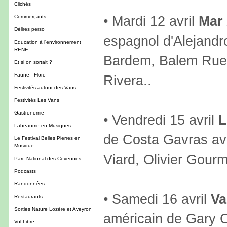
Clichés
• Mardi 12 avril
Mar
Commerçants
Délires perso
espagnol d'Alejand
Education à l'environnement
RENE
Bardem, Balem Rue
Et si on sortait ?
Faune - Flore
Rivera..
Festivités autour des Vans
Festivités Les Vans
Gastronomie
• Vendredi 15 avril
L
Labeaume en Musiques
de Costa Gavras av
Le Festival Belles Pierres en
Musique
Viard, Olivier Gou
Parc National des Cevennes
Podcasts
Randonnées
• Samedi 16 avril
Va
Restaurants
Sorties Nature Lozère et Aveyron
américain de Gary
Vol Libre