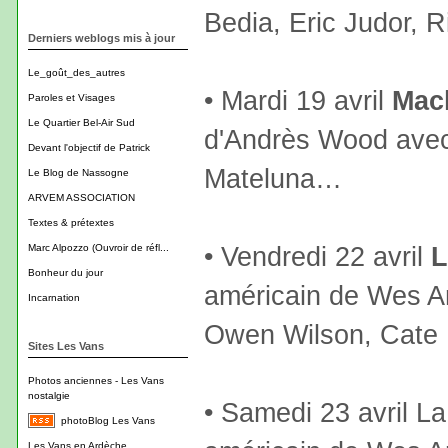
Bedia, Eric Judor, R
Derniers weblogs mis à jour
Le_goût_des_autres
• Mardi 19 avril
Mac
Paroles et Visages
Le Quartier Bel-Air Sud
d'Andrès Wood avec 
Devant l'objectif de Patrick
Mateluna…
Le Blog de Nassogne
ARVEM ASSOCIATION
Textes & prétextes
• Vendredi 22 avril
L
Marc Alpozzo (Ouvroir de réfl...
Bonheur du jour
américain de Wes An
Incarnation
Owen Wilson, Cate
Sites Les Vans
Photos anciennes - Les Vans
nostalgie
• Samedi 23 avril L
photoBlog Les Vans
Les Vans en Ardèche