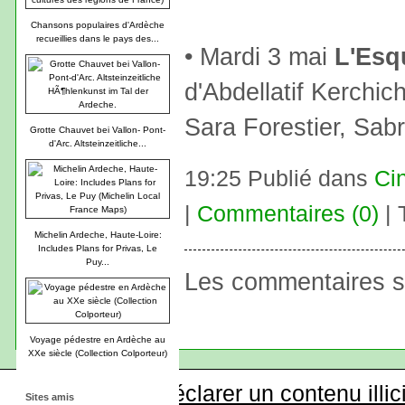
Chansons populaires d'Ardèche
recueillies dans le pays des...
• Mardi 3 mai
L'Esq
d'Abdellatif Kerchi
Sara Forestier, Sabr
Grotte Chauvet bei Vallon- Pont-
d'Arc. Altsteinzeitliche...
19:25 Publié dans
Ci
|
Commentaires (0)
| 
Michelin Ardeche, Haute-Loire:
Includes Plans for Privas, Le
Puy...
Les commentaires s
Voyage pédestre en Ardèche au
XXe siècle (Collection Colporteur)
Déclarer un contenu illic
Sites amis