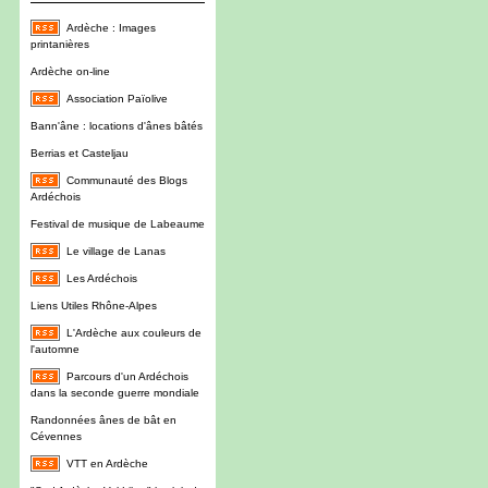
Ardèche : Images
printanières
Ardèche on-line
Association Païolive
Bann'âne : locations d'ânes bâtés
Berrias et Casteljau
Communauté des Blogs
Ardéchois
Festival de musique de Labeaume
Le village de Lanas
Les Ardéchois
Liens Utiles Rhône-Alpes
L'Ardèche aux couleurs de
l'automne
Parcours d'un Ardéchois
dans la seconde guerre mondiale
Randonnées ânes de bât en
Cévennes
VTT en Ardèche