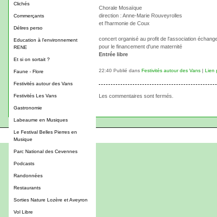
Clichés
Chorale Mosaïque
direction : Anne-Marie Rouveyrolles
Commerçants
et l'harmonie de Coux
Délires perso
concert organisé au profit de l'association échan
Education à l'environnement
pour le financement d'une maternité
RENE
Entrée libre
Et si on sortait ?
22:40 Publié dans
Festivités autour des Vans
|
Lien
Faune - Flore
Festivités autour des Vans
Festivités Les Vans
Les commentaires sont fermés.
Gastronomie
Labeaume en Musiques
Le Festival Belles Pierres en
Musique
Parc National des Cevennes
Podcasts
Randonnées
Restaurants
Sorties Nature Lozère et Aveyron
Vol Libre