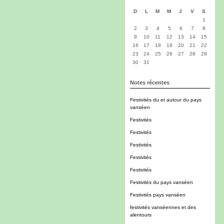
D
L
M
M
J
V
S
1
2
3
4
5
6
7
8
9
10
11
12
13
14
15
16
17
18
19
20
21
22
23
24
25
26
27
28
29
30
31
Notes récentes
Festivités du et autour du pays
vanséen
Festivités
Festivités
Festivités
Festivités
Festivités
Festivités du pays vanséen
Festivités pays vanséen
festivités vanséennes et des
alentours