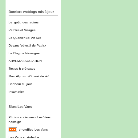
Derniers weblogs mis à jour
Le_goût_des_autres
Paroles et Visages
Le Quartier Bel-Air Sud
Devant l'objectif de Patrick
Le Blog de Nassogne
ARVEM ASSOCIATION
Textes & prétextes
Marc Alpozzo (Ouvroir de réfl...
Bonheur du jour
Incarnation
Sites Les Vans
Photos anciennes - Les Vans
nostalgie
photoBlog Les Vans
Les Vans en Ardèche