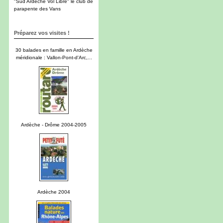
"Sud Ardèche Vol Libre" le club de
parapente des Vans
Préparez vos visites !
30 balades en famille en Ardèche
méridionale : Vallon-Pont-d'Arc,...
Ardèche - Drôme 2004-2005
Ardèche 2004