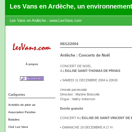
Les Vans en Ardèche, un environnement
Les Vans en Ardèche - www.LesVans.com
08/12/2004
Ardèche : Concerts de Noël
À propos
CONCERT DE NOEL
A L'
EGLISE SAINT-THOMAS DE PRIVAS
• SAMEDI 11 DECEMBRE 2004 à 20h30
chorale paroissiale
Direction : Martine Boissolle
Catégories
Orgue : Valéry Imbernon
Activités de plein air
Entrée gratuite
Association Païolive
CONCERT A L'
EGLISE DE SAINT-VINCENT DE
Balades
Ciné Les Vans
• DIMANCHE 19 DECEMBRE A 17 H