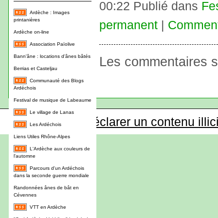
00:22 Publié dans
Fe
Ardèche : Images
printanières
permanent
|
Commenta
Ardèche on-line
Association Païolive
Bann'âne : locations d'ânes bâtés
Les commentaires s
Berrias et Casteljau
Communauté des Blogs
Ardéchois
Festival de musique de Labeaume
Le village de Lanas
Déclarer un contenu illic
Les Ardéchois
Liens Utiles Rhône-Alpes
L'Ardèche aux couleurs de
l'automne
Parcours d'un Ardéchois
dans la seconde guerre mondiale
Randonnées ânes de bât en
Cévennes
VTT en Ardèche