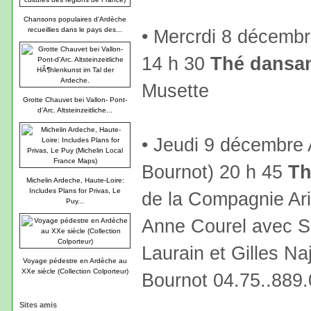
Chansons populaires d'Ardèche
recueillies dans le pays des...
• Mercrdi 8 décembr
14 h 30
Thé dansa
Musette
Grotte Chauvet bei Vallon- Pont-
d'Arc. Altsteinzeitliche...
• Jeudi 9 décembre
Bournot) 20 h 45
Th
Michelin Ardeche, Haute-Loire:
Includes Plans for Privas, Le
de la Compagnie Ar
Puy...
Anne Courel avec S
Laurain et Gilles Na
Voyage pédestre en Ardèche au
XXe siècle (Collection Colporteur)
Bournot 04.75..889.
Sites amis