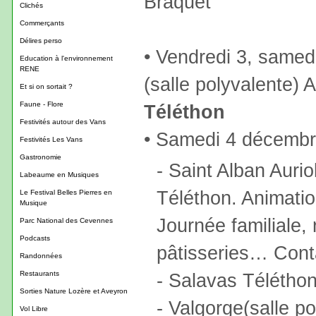
Braquet
Clichés
Commerçants
Délires perso
• Vendredi 3, same
Education à l'environnement
RENE
(salle polyvalente) 
Et si on sortait ?
Faune - Flore
Téléthon
Festivités autour des Vans
• Samedi 4 décemb
Festivités Les Vans
Gastronomie
- Saint Alban Auriol
Labeaume en Musiques
Téléthon. Animatio
Le Festival Belles Pierres en
Musique
Journée familiale,
Parc National des Cevennes
Podcasts
pâtisseries… Cont
Randonnées
Restaurants
- Salavas Téléthon
Sorties Nature Lozère et Aveyron
- Valgorge(salle p
Vol Libre