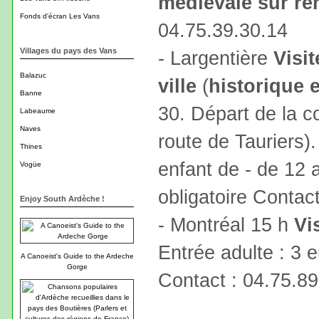
médiévale sur re
Fonds d'écran Les Vans
04.75.39.30.14
Villages du pays des Vans
- Largentière
Visi
Balazuc
ville
(
historique 
Banne
30. Départ de la c
Labeaume
Naves
route de Tauriers). 
Thines
enfant de - de 12 a
Vogüe
obligatoire Contac
Enjoy South Ardèche !
- Montréal 15 h
Vis
Entrée adulte : 3 e
A Canoeist's Guide to the Ardeche
Gorge
Contact : 04.75.89