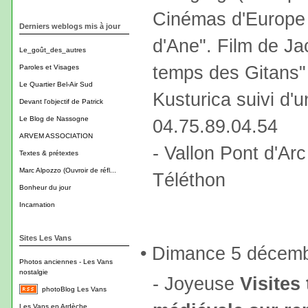
Cinémas d'Europe 
Derniers weblogs mis à jour
d'Ane". Film de J
Le_goût_des_autres
temps des Gitans"
Paroles et Visages
Le Quartier Bel-Air Sud
Kusturica suivi d'
Devant l'objectif de Patrick
Le Blog de Nassogne
04.75.89.04.54
ARVEM ASSOCIATION
- Vallon Pont d'Arc
Textes & prétextes
Marc Alpozzo (Ouvroir de réfl...
Téléthon
Bonheur du jour
Incarnation
Sites Les Vans
• Dimance 5 décem
Photos anciennes - Les Vans
nostalgie
- Joyeuse
Visites 
photoBlog Les Vans
Les Vans en Ardèche