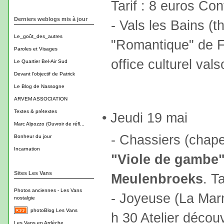
Tarif : 8 euros Co
Derniers weblogs mis à jour
- Vals les Bains (
Le_goût_des_autres
"Romantique" de F
Paroles et Visages
office culturel val
Le Quartier Bel-Air Sud
Devant l'objectif de Patrick
Le Blog de Nassogne
ARVEM ASSOCIATION
Textes & prétextes
• Jeudi 19 mai
Marc Alpozzo (Ouvroir de réfl...
- Chassiers (chape
Bonheur du jour
Incarnation
"Viole de gambe
Sites Les Vans
Meulenbroeks
. T
Photos anciennes - Les Vans
- Joyeuse (La Mar
nostalgie
photoBlog Les Vans
h 30 Atelier décou
Les Vans en Ardèche