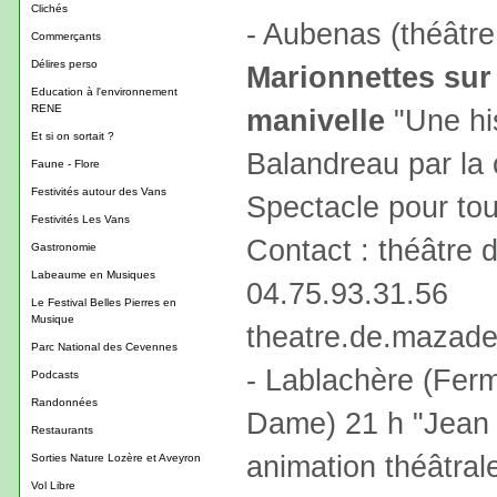
Clichés
- Aubenas (théâtr
Commerçants
Délires perso
Marionnettes sur 
Education à l'environnement
RENE
manivelle
"Une his
Et si on sortait ?
Balandreau par la
Faune - Flore
Festivités autour des Vans
Spectacle pour tout
Festivités Les Vans
Contact : théâtre 
Gastronomie
Labeaume en Musiques
04.75.93.31.56
Le Festival Belles Pierres en
Musique
theatre.de.mazad
Parc National des Cevennes
- Lablachère (Ferm
Podcasts
Randonnées
Dame) 21 h "Jean d'
Restaurants
animation théâtral
Sorties Nature Lozère et Aveyron
Vol Libre