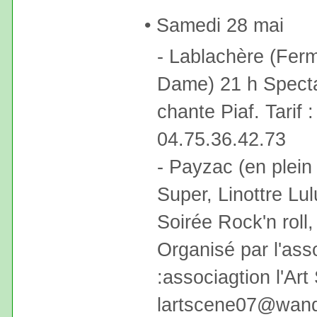
• Samedi 28 mai
- Lablachère (Ferm
Dame) 21 h Specta
chante Piaf. Tarif 
04.75.36.42.73
- Payzac (en plein
Super, Linottre Lul
Soirée Rock'n roll,
Organisé par l'ass
:associagtion l'Ar
lartscene07@wand