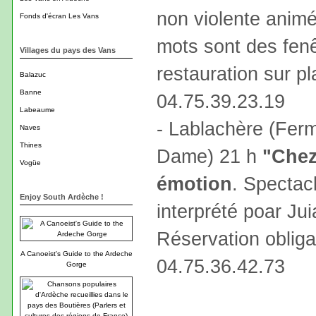
non violente animé
Fonds d'écran Les Vans
mots sont des fenêt
Villages du pays des Vans
restauration sur pl
Balazuc
Banne
04.75.39.23.19
Labeaume
- Lablachère (Ferm
Naves
Thines
Dame) 21 h
"Chez 
Vogüe
émotion
. Spectac
Enjoy South Ardèche !
interprété poar Jui
Réservation obliga
A Canoeist's Guide to the Ardeche
04.75.36.42.73
Gorge