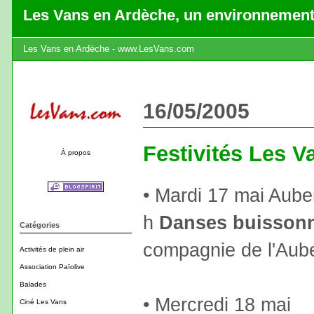
Les Vans en Ardèche, un environnement
Les Vans en Ardèche - www.LesVans.com
16/05/2005
Festivités Les V
À propos
• Mardi 17 mai Aube
h
Danses buisson
Catégories
compagnie de l'Aube
Activités de plein air
Association Païolive
Balades
• Mercredi 18 mai
Ciné Les Vans