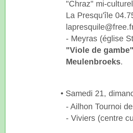
"Chraz" mi-culturel
La Presqu'île 04.7
lapresquile@free.f
- Meyras (église S
"Viole de gambe
Meulenbroeks
.
• Samedi 21, diman
- Ailhon Tournoi de
- Viviers (centre c