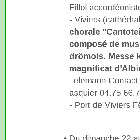
Fillol accordéonist
- Viviers (cathédra
chorale "Cantote
composé de musi
drômois. Messe k
magnificat d'Alb
Telemann Contact 
asquier 04.75.66.
- Port de Viviers 
• Du dimanche 22 au