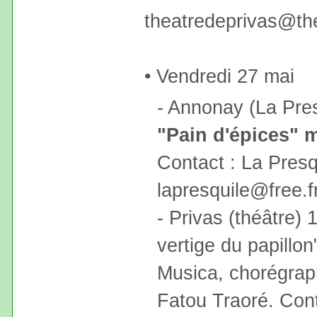
theatredeprivas@th
• Vendredi 27 mai
- Annonay (La Pres
"Pain d'épices" m
Contact : La Presq
lapresquile@free.f
- Privas (théâtre) 
vertige du papillo
Musica, chorégrap
Fatou Traoré. Cont