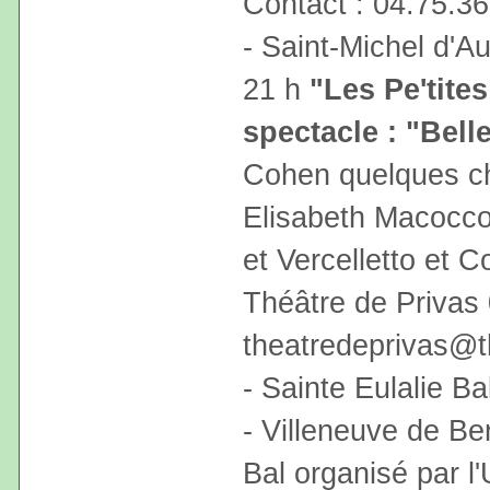
Contact : 04.75.36
- Saint-Michel d'A
21 h
"Les Pe'tite
spectacle : "Bell
Cohen quelques ch
Elisabeth Macocc
et Vercelletto et 
Théâtre de Privas
theatredeprivas@t
- Sainte Eulalie B
- Villeneuve de Be
Bal organisé par l