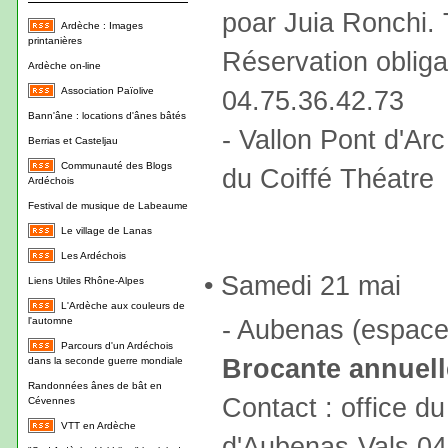
poar Juia Ronchi. T
Ardèche : Images
printanières
Réservation obliga
Ardèche on-line
Association Païolive
04.75.36.42.73
Bann'âne : locations d'ânes bâtés
- Vallon Pont d'Arc
Berrias et Casteljau
Communauté des Blogs
du Coiffé Théatre
Ardéchois
Festival de musique de Labeaume
Le village de Lanas
Les Ardéchois
• Samedi 21 mai
Liens Utiles Rhône-Alpes
L'Ardèche aux couleurs de
- Aubenas (espace 
l'automne
Parcours d'un Ardéchois
Brocante annuel
dans la seconde guerre mondiale
Randonnées ânes de bât en
Contact : office d
Cévennes
VTT en Ardèche
d'Aubenas-Vals 04