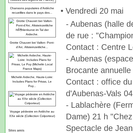
• Vendredi 20 mai
Chansons populaires d'Ardèche
recueillies dans le pays des...
- Aubenas (halle d
de rue : "Champion
Grotte Chauvet bei Vallon- Pont-
Contact : Centre 
d'Arc. Altsteinzeitliche...
- Aubenas (espace 
Brocante annuelle
Michelin Ardeche, Haute-Loire:
Contact : office d
Includes Plans for Privas, Le
Puy...
d'Aubenas-Vals 04
- Lablachère (Ferm
Voyage pédestre en Ardèche au
Dame) 21 h "Chez P
XXe siècle (Collection Colporteur)
Spectacle de Jean
Sites amis