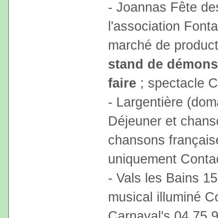
- Joannas Fête de
l'association Font
marché de producte
stand de démonst
faire
; spectacle C
- Largentière (dom
Déjeuner et chans
chansons française
uniquement Contac
- Vals les Bains 15
musical illuminé C
Carnaval's 04.75.