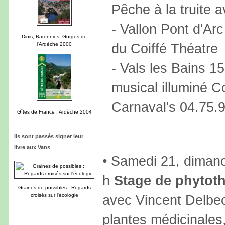
Pêche à la truite
- Vallon Pont d'Arc
Diois, Baronnies, Gorges de
du Coiffé Théatre
l'Ardèche 2000
- Vals les Bains 15
musical illuminé C
Carnaval's 04.75.
Gîtes de France : Ardèche 2004
Ils sont passés signer leur
livre aux Vans
• Samedi 21, dimanc
h
Stage de phytoth
Graines de possibles : Regards
croisés sur l'écologie
avec Vincent Delbec
plantes médicinales,