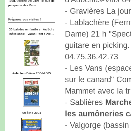
"Sud Ardèche Vol Libre" le club de
parapente des Vans
- Gravières La jou
Préparez vos visites !
- Lablachère (Ferm
30 balades en famille en Ardèche
Dame) 21 h "Specta
méridionale : Vallon-Pont-d'Arc,...
guitare en picking.
04.75.36.42.73
- Les Vans (espace
Ardèche - Drôme 2004-2005
sur le canard" Co
Mammet avec la tr
- Sablières
Marche
les aumôneries c
Ardèche 2004
- Valgorge (bassin 