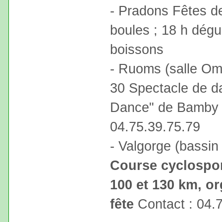
- Pradons Fêtes d
boules ; 18 h dégus
boissons
- Ruoms (salle Omn
30 Spectacle de da
Dance" de Bamby C
04.75.39.75.79
- Valgorge (bassin
Course cyclospo
100 et 130 km, or
fête
Contact : 04.